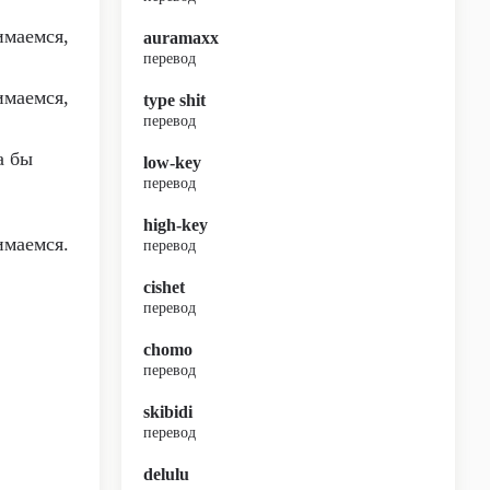
имаемся,
auramaxx
перевод
имаемся,
type shit
перевод
а бы
low-key
перевод
high-key
имаемся.
перевод
cishet
перевод
chomo
перевод
skibidi
перевод
delulu