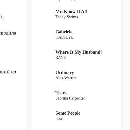
Mr. Know It All
й,
Teddy Swims
Gabriela
иводила
KATSEYE
Where Is My Husband!
RAYE
чший из
Ordinary
Alex Warren
Tears
Sabrina Carpenter
Some People
liou