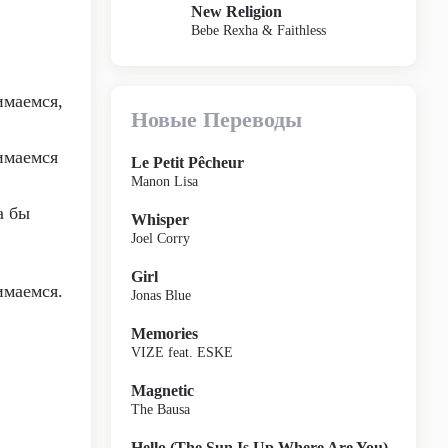
New Religion
Bebe Rexha & Faithless
имаемся,
Новые Переводы
имаемся
Le Petit Pêcheur
Manon Lisa
а бы
Whisper
Joel Corry
Girl
имаемся.
Jonas Blue
Memories
VIZE feat. ESKE
Magnetic
The Bausa
Hello (The Sun Is Up Where Are You)