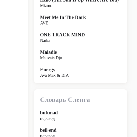
Mizmo
Meet Me In The Dark
AVE
ONE TRACK MIND
Naïka
Maladie
Mauvais Djo
Energy
Ava Max & BIA
Словарь Сленга
buttmad
перевод
bell-end
перевод