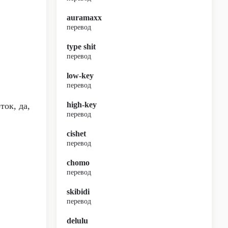
auramaxx
перевод
type shit
перевод
low-key
перевод
high-key
ток, да,
перевод
cishet
перевод
chomo
перевод
skibidi
перевод
delulu