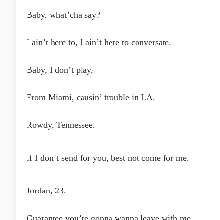
Baby, what’cha say?
I ain’t here to, I ain’t here to conversate.
Baby, I don’t play,
From Miami, causin’ trouble in LA.
Rowdy, Tennessee.
If I don’t send for you, best not come for me.
Jordan, 23.
Guarantee you’re gonna wanna leave with me.