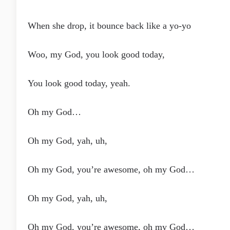
When she drop, it bounce back like a yo-yo
Woo, my God, you look good today,
You look good today, yeah.
Oh my God…
Oh my God, yah, uh,
Oh my God, you’re awesome, oh my God…
Oh my God, yah, uh,
Oh my God, you’re awesome, oh my God…