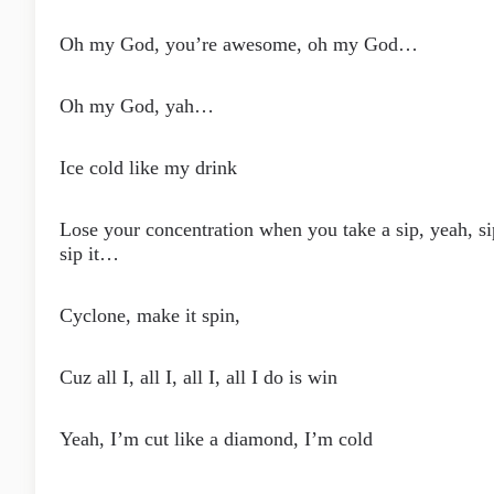
Oh my God, you’re awesome, oh my God…
Oh my God, yah…
Ice cold like my drink
Lose your concentration when you take a sip, yeah, sip
sip it…
Cyclone, make it spin,
Cuz all I, all I, all I, all I do is win
Yeah, I’m cut like a diamond, I’m cold