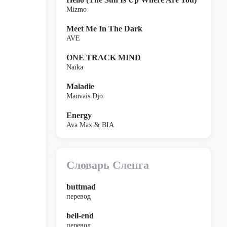
Mizmo
Meet Me In The Dark
AVE
ONE TRACK MIND
Naïka
Maladie
Mauvais Djo
Energy
Ava Max & BIA
Словарь Сленга
buttmad
перевод
bell-end
перевод