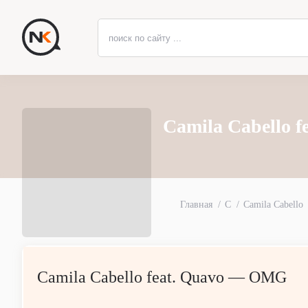
Camila Cabello 
Главная
C
Camila Cabello
Camila Cabello feat. Quavo — OMG