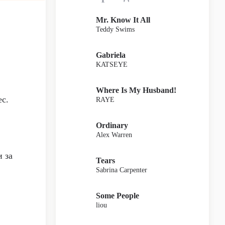
Mr. Know It All
Teddy Swims
Gabriela
KATSEYE
Where Is My Husband!
с.
RAYE
Ordinary
Alex Warren
и за
Tears
Sabrina Carpenter
Some People
liou