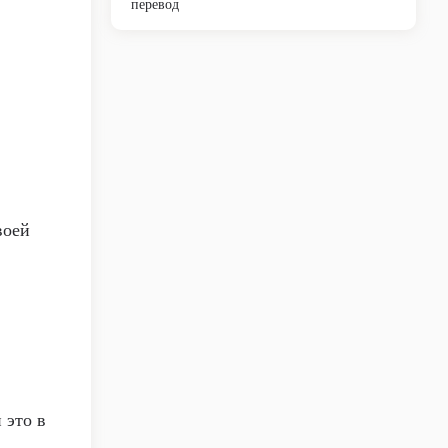
перевод
воей
 это в