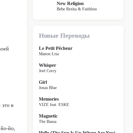
New Religion
Bebe Rexha & Faithless
Новые Переводы
воей
Le Petit Pêcheur
Manon Lisa
Whisper
Joel Corry
Girl
Jonas Blue
Memories
 это в
VIZE feat. ESKE
Magnetic
The Bausa
 йо-йо,
Hello (The Sun Is Up Where Are You)