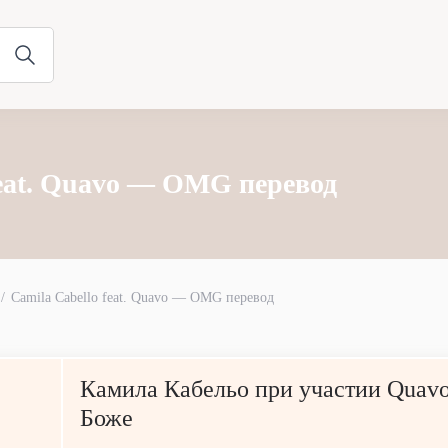
feat. Quavo — OMG перевод
Camila Cabello feat. Quavo — OMG перевод
Камила Кабельо при участии Quav
Боже