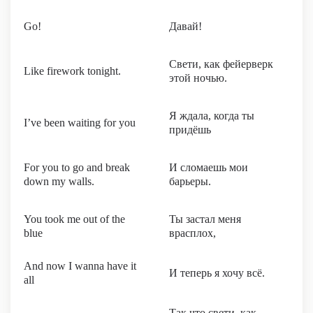
Go!
Давай!
Свети, как фейерверк
Like firework tonight.
этой ночью.
Я ждала, когда ты
I’ve been waiting for you
придёшь
For you to go and break
И сломаешь мои
down my walls.
барьеры.
You took me out of the
Ты застал меня
blue
врасплох,
And now I wanna have it
И теперь я хочу всё.
all
Так что свети, как