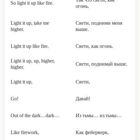
So light it up like fire.
огонь.
Light it up, take me
Свети, подними меня
higher.
выше.
Light it up like fire.
Свети, как огонь.
Light it up, up, higher,
Свети, поднимай выше.
higher.
Light it up,
Свети,
Go!
Давай!
Out of the dark…dark…
Из тьмы… из тьмы…
Like firework,
Как фейерверк,