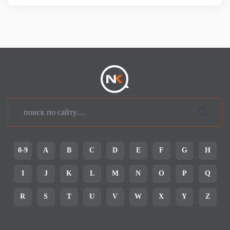
0-9
A
B
C
D
E
F
G
H
I
J
K
L
M
N
O
P
Q
R
S
T
U
V
W
X
Y
Z