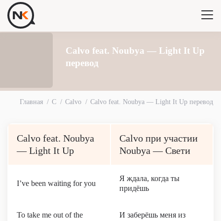
Calvo feat. Noubya — Light It Up
перевод
Главная
C
Calvo
Calvo feat. Noubya — Light It Up перевод
Calvo feat. Noubya
Calvo при участии
— Light It Up
Noubya — Свети
Я ждала, когда ты
I’ve been waiting for you
придёшь
To take me out of the
И заберёшь меня из