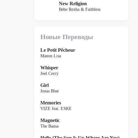
New Religion
Bebe Rexha & Faithless
Новые Переводы
Le Petit Pêcheur
Manon Lisa
Whisper
Joel Corry
Girl
Jonas Blue
Memories
VIZE feat. ESKE
Magnetic
The Bausa
Hello (The Sun Is Up Where Are You)