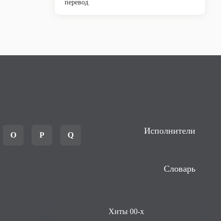
перевод
Исполнители
O
P
Q
Словарь
Хиты 00-х