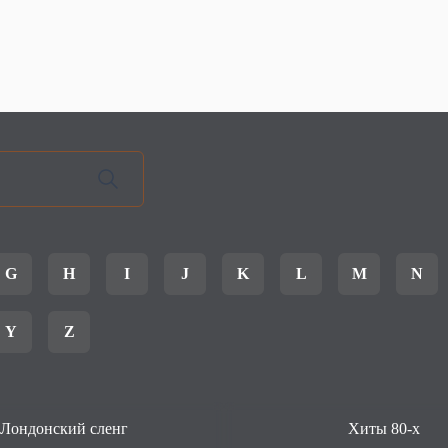
G
H
I
J
K
L
M
N
Y
Z
Лондонский сленг
Хиты 80-х