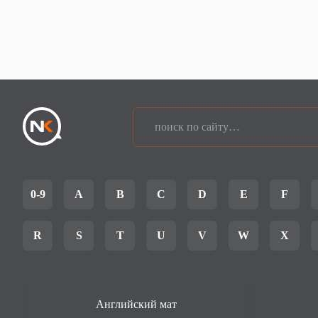
0-9
A
B
C
D
E
F
R
S
T
U
V
W
X
Английский мат