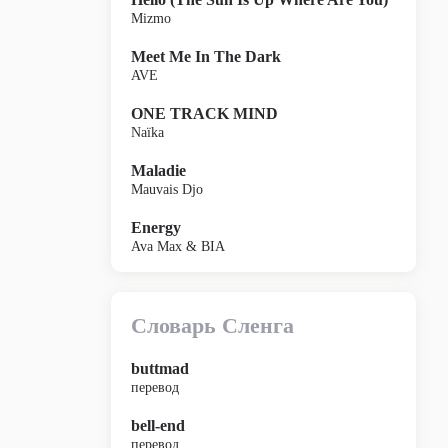
Mizmo
Meet Me In The Dark
AVE
ONE TRACK MIND
Naïka
Maladie
Mauvais Djo
Energy
Ava Max & BIA
Словарь Сленга
buttmad
перевод
bell-end
перевод