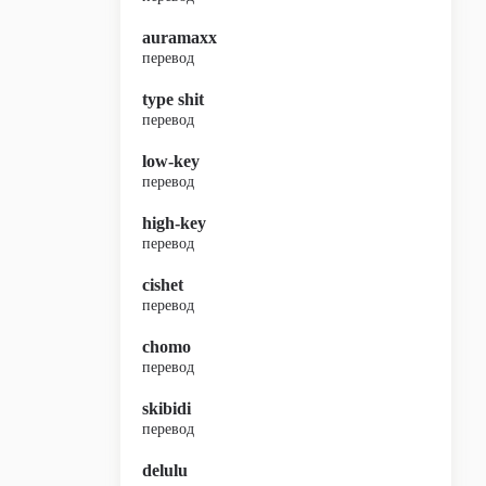
auramaxx
перевод
type shit
перевод
low-key
перевод
high-key
перевод
cishet
перевод
chomo
перевод
skibidi
перевод
delulu