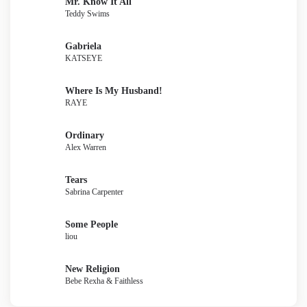
Mr. Know It All
Teddy Swims
Gabriela
KATSEYE
Where Is My Husband!
RAYE
Ordinary
Alex Warren
Tears
Sabrina Carpenter
Some People
liou
New Religion
Bebe Rexha & Faithless