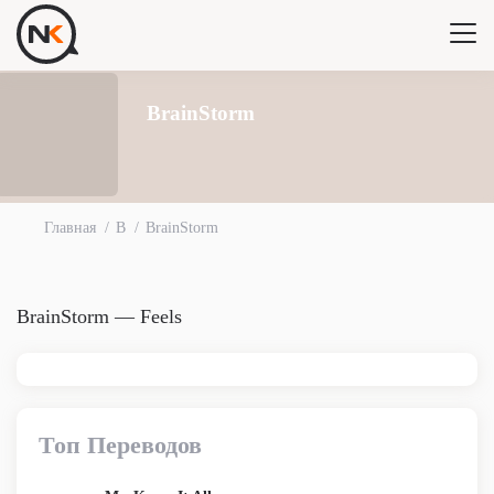
BrainStorm
Главная
B
BrainStorm
BrainStorm — Feels
Топ Переводов