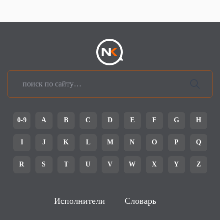
0-9
A
B
C
D
E
F
G
H
I
J
K
L
M
N
O
P
Q
R
S
T
U
V
W
X
Y
Z
Исполнители
Словарь