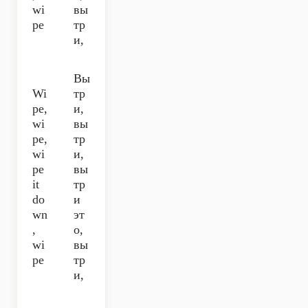
wi
вы
pe
тр
и,
Вы
Wi
тр
pe,
и,
wi
вы
pe,
тр
wi
и,
pe
вы
it
тр
do
и
wn
эт
,
о,
wi
вы
pe
тр
и,