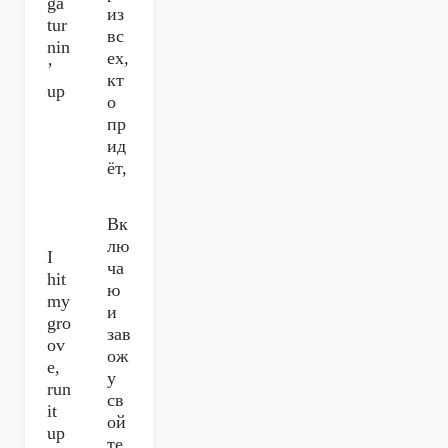
ga
из
tur
вс
nin
ех,
’
кт
up
о
пр
ид
ёт,
Вк
лю
I
ча
hit
ю
my
и
gro
зав
ov
ож
e,
у
run
св
it
ой
up
те