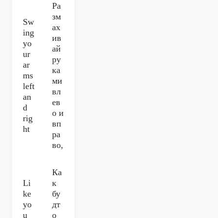
Ра
зм
Sw
ах
ing
ив
yo
ай
ur
ру
ar
ка
ms
ми
left
вл
an
ев
d
о и
rig
вп
ht
ра
во,
Ка
Li
к
ke
бу
yo
дт
u
о