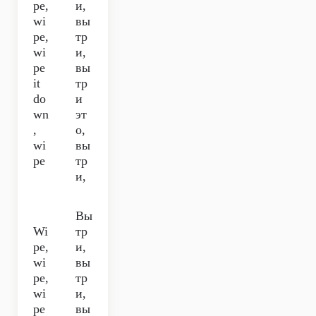
pe,
и,
wi
вы
pe,
тр
wi
и,
pe
вы
it
тр
do
и
wn
эт
,
о,
wi
вы
pe
тр
и,
Вы
Wi
тр
pe,
и,
wi
вы
pe,
тр
wi
и,
pe
вы