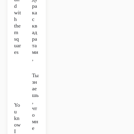
d
ра
wit
ка
h
с
the
кв
m
ад
sq
ра
uar
та
es
ми
,
Ты
зн
ае
шь
,
Yo
чт
u
о
kn
мн
ow
е
I