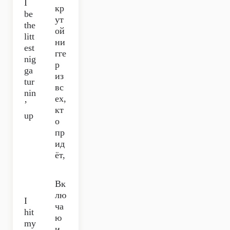
I
кр
be
ут
the
ой
litt
ни
est
гге
nig
р
ga
из
tur
вс
nin
ех,
’
кт
up
о
пр
ид
ёт,
Вк
лю
I
ча
hit
ю
my
и