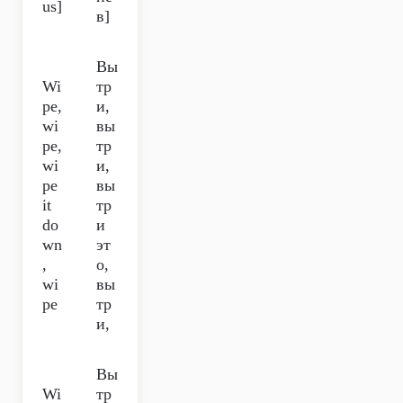
us]
в]
Вы
Wi
тр
pe,
и,
wi
вы
pe,
тр
wi
и,
pe
вы
it
тр
do
и
wn
эт
,
о,
wi
вы
pe
тр
и,
Вы
Wi
тр