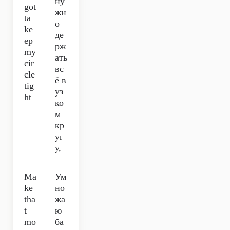
ну
got
жн
ta
о
ke
де
ep
рж
my
ать
cir
вс
cle
ё в
tig
уз
ht
ко
м
кр
уг
у,
Ma
Ум
ke
но
tha
жа
t
ю
mo
ба