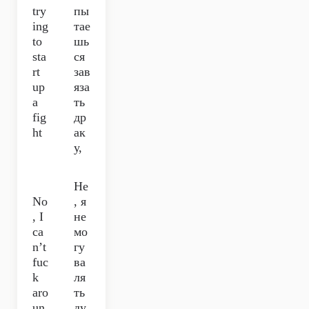
try
пы
ing
тае
to
шь
sta
ся
rt
зав
up
яза
a
ть
fig
др
ht
ак
у,
Не
No
, я
, I
не
ca
мо
n’t
гу
fuc
ва
k
ля
aro
ть
un
ду