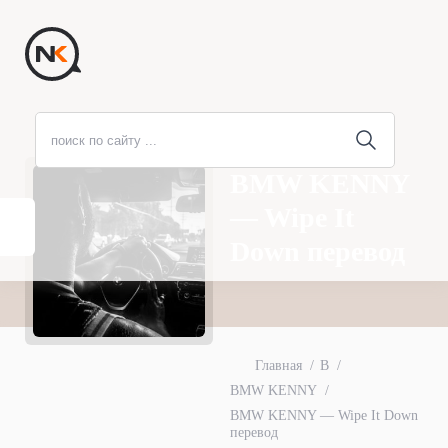
BMW KENNY
— Wipe It
Down перевод
Главная
B
BMW KENNY
BMW KENNY — Wipe It Down
перевод