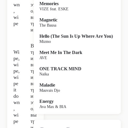
Memories
wn
эт
VIZE feat. ESKE
,
о,
wi
вы
Magnetic
pe
тр
The Bausa
и,
Hello (The Sun Is Up Where Are You)
Mizmo
Вы
Wi
тр
Meet Me In The Dark
pe,
и,
AVE
wi
вы
ONE TRACK MIND
pe,
тр
Naïka
wi
и,
pe
вы
Maladie
it
тр
Mauvais Djo
do
и
Energy
wn
эт
Ava Max & BIA
,
о,
wi
вы
pe
тр
и,