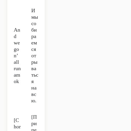
И
мы
со
An
би
d
ра
we
ем
go
ся
n’
от
all
ры
run
ва
am
тьс
ok
я
на
вс
ю.
[П
[C
ри
hor
пе