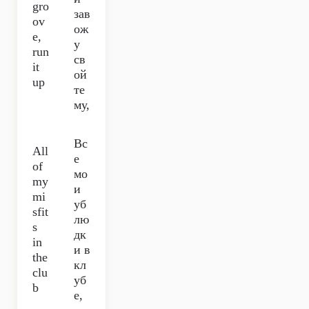
gro
зав
ov
ож
e,
у
run
св
it
ой
up
те
му,
Вс
All
е
of
мо
my
и
mi
уб
sfit
лю
s
дк
in
и в
the
кл
clu
уб
b
е,