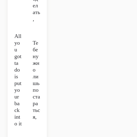
ел
ать
,
All
yo
Те
u
бе
got
ну
ta
жн
do
о
is
ли
put
шь
yo
по
ur
ста
ba
ра
ck
тьс
int
я,
o it