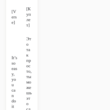
[К
[V
уп
ers
ле
e]
т]
Эт
о
та
к
It’s
пр
so
ос
eas
то,
y,
ты
yo
мо
u
же
ca
шь
n
эт
do
о
it
сд