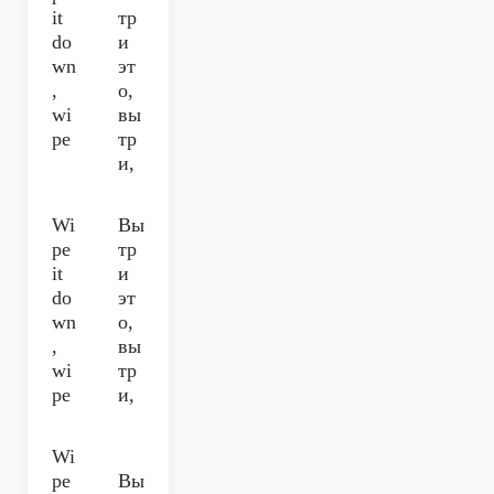
it
тр
do
и
wn
эт
,
о,
wi
вы
pe
тр
и,
Wi
Вы
pe
тр
it
и
do
эт
wn
о,
,
вы
wi
тр
pe
и,
Wi
pe
Вы