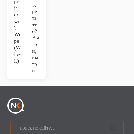
pe
те
it
ре
do
ть
wn
эт
?
о?
Wi
Вы
pe
тр
(W
и,
ipe
вы
it)
тр
и.