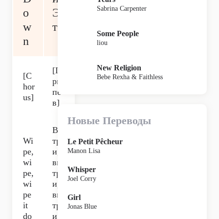
Sabrina Carpenter
o
Э
w
то
Some People
n
liou
New Religion
[П
[C
Bebe Rexha & Faithless
ри
hor
пе
us]
в]
Новые Переводы
Вы
Wi
тр
Le Petit Pêcheur
pe,
и,
Manon Lisa
wi
вы
Whisper
pe,
тр
Joel Corry
wi
и,
pe
вы
Girl
it
тр
Jonas Blue
do
и