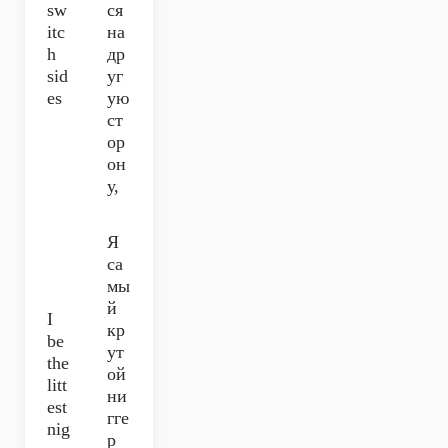
sw
ся
itc
на
h
др
sid
уг
es
ую
ст
ор
он
у,
Я
са
мы
й
I
кр
be
ут
the
ой
litt
ни
est
гге
nig
р