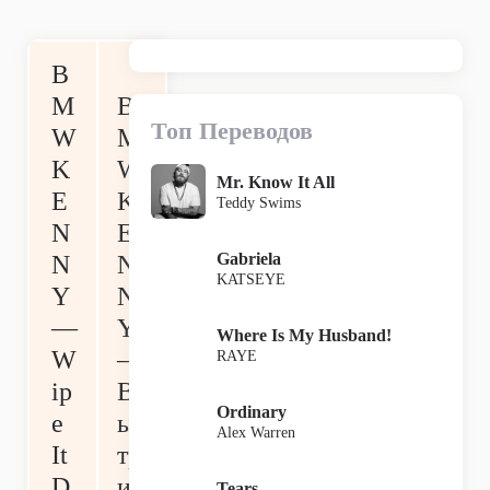
B
M
B
Топ Переводов
W
M
K
W
Mr. Know It All
E
K
Teddy Swims
N
E
Gabriela
N
N
KATSEYE
Y
N
—
Y
Where Is My Husband!
W
—
RAYE
ip
В
Ordinary
e
ы
Alex Warren
It
тр
D
и
Tears