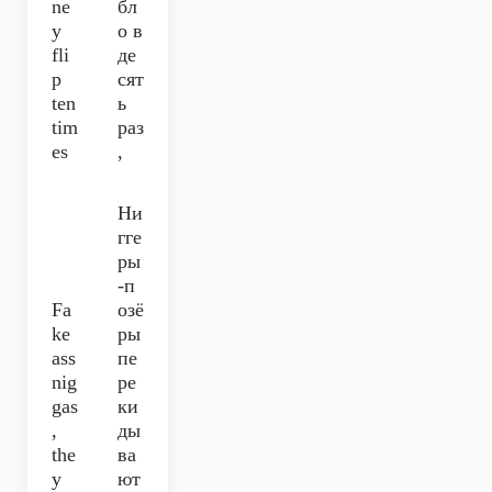
ne
бл
y
о в
fli
де
p
сят
ten
ь
tim
раз
es
,
Ни
гге
ры
-п
Fa
озё
ke
ры
ass
пе
nig
ре
gas
ки
,
ды
the
ва
y
ют