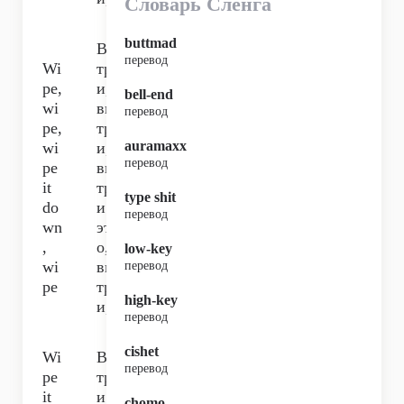
Словарь Сленга
buttmad
Вы
перевод
Wi
тр
pe,
и,
bell-end
wi
вы
перевод
pe,
тр
auramaxx
wi
и,
перевод
pe
вы
it
тр
type shit
do
и
перевод
wn
эт
,
о,
low-key
wi
вы
перевод
pe
тр
high-key
и,
перевод
cishet
Wi
Вы
перевод
pe
тр
it
и
chomo