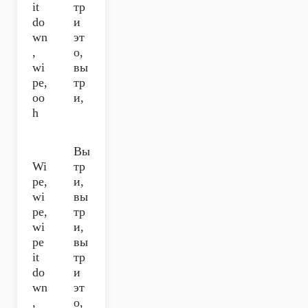
it
тр
do
и
wn
эт
,
о,
wi
вы
pe,
тр
oo
и,
h
Вы
Wi
тр
pe,
и,
wi
вы
pe,
тр
wi
и,
pe
вы
it
тр
do
и
wn
эт
,
о,