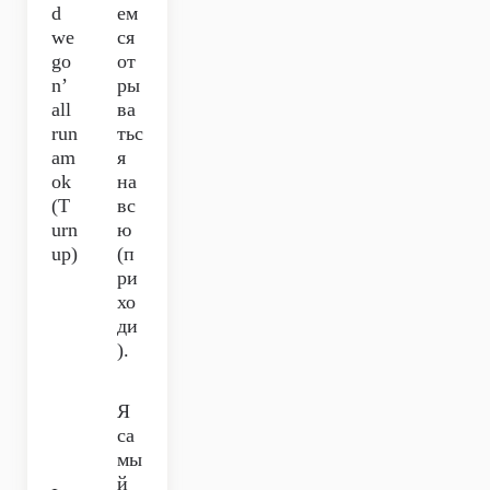
d
ем
we
ся
go
от
n’
ры
all
ва
run
тьс
am
я
ok
на
(T
вс
urn
ю
up)
(п
ри
хо
ди
).
Я
са
мы
й