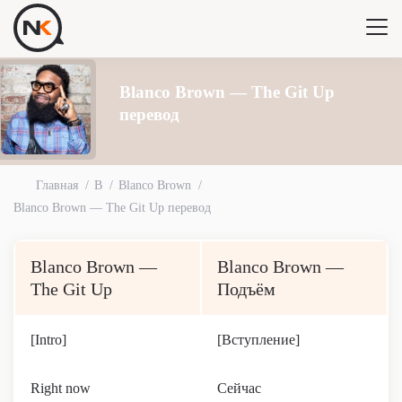
Blanco Brown — The Git Up
перевод
Главная
B
Blanco Brown
Blanco Brown — The Git Up перевод
Blanco Brown —
Blanco Brown —
The Git Up
Подъём
[Intro]
[Вступление]
Right now
Сейчас