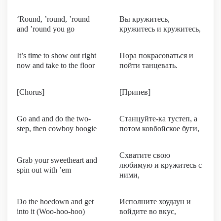
‘Round, ’round, ’round
Вы кружитесь,
and ’round you go
кружитесь и кружитесь,
It’s time to show out right
Пора покрасоваться и
now and take to the floor
пойти танцевать.
[Chorus]
[Припев]
Go and and do the two-
Станцуйте-ка тустеп, а
step, then cowboy boogie
потом ковбойское буги,
Схватите свою
Grab your sweetheart and
любимую и кружитесь с
spin out with ’em
ними,
Do the hoedown and get
Исполните хоудаун и
into it (Woo-hoo-hoo)
войдите во вкус,