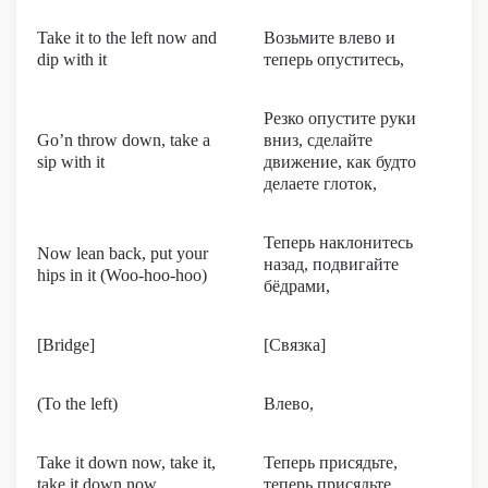
Take it to the left now and
Возьмите влево и
dip with it
теперь опуститесь,
Резко опустите руки
Go’n throw down, take a
вниз, сделайте
sip with it
движение, как будто
делаете глоток,
Теперь наклонитесь
Now lean back, put your
назад, подвигайте
hips in it (Woo-hoo-hoo)
бёдрами,
[Bridge]
[Связка]
(To the left)
Влево,
Take it down now, take it,
Теперь присядьте,
take it down now
теперь присядьте,