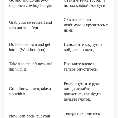
Go and and do the two-
Станцуйте-ка тустеп, а
step, then cowboy boogie
потом ковбойское буги,
Схватите свою
Grab your sweetheart and
любимую и кружитесь с
spin out with ’em
ними,
Do the hoedown and get
Исполните хоудаун и
into it (Woo-hoo-hoo)
войдите во вкус,
Take it to the left now and
Возьмите влево и
dip with it
теперь опуститесь,
Резко опустите руки
Go’n throw down, take a
вниз, сделайте
sip with it
движение, как будто
делаете глоток,
Теперь наклонитесь
Now lean back, put your