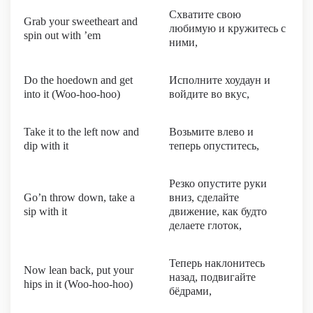
Схватите свою
Grab your sweetheart and
любимую и кружитесь с
spin out with ’em
ними,
Do the hoedown and get
Исполните хоудаун и
into it (Woo-hoo-hoo)
войдите во вкус,
Take it to the left now and
Возьмите влево и
dip with it
теперь опуститесь,
Резко опустите руки
Go’n throw down, take a
вниз, сделайте
sip with it
движение, как будто
делаете глоток,
Теперь наклонитесь
Now lean back, put your
назад, подвигайте
hips in it (Woo-hoo-hoo)
бёдрами,