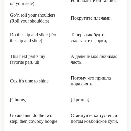
И положите на талию,
on your side)
Go’n roll your shoulders
Покрутите плечами,
(Roll your shoulders)
Do the slip and slide (Do
Теперь как будто
the slip and slide)
скользите с горки,
This next part’s my
А дальше моя любимая
favorite part, uh
часть,
Потому что пришла
Cuz it’s time to shine
пора сиять.
[Chorus]
[Припев]
Go and and do the two-
Станцуйте-ка тустеп, а
step, then cowboy boogie
потом ковбойское буги,