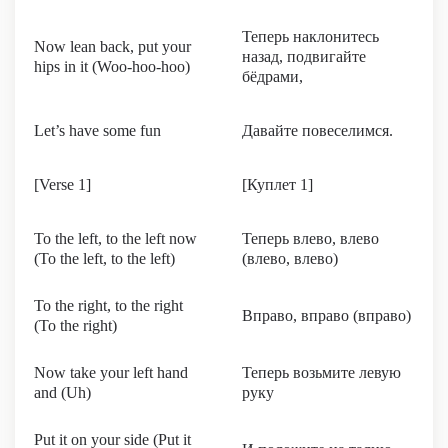
Теперь наклонитесь
Now lean back, put your
назад, подвигайте
hips in it (Woo-hoo-hoo)
бёдрами,
Let’s have some fun
Давайте повеселимся.
[Verse 1]
[Куплет 1]
To the left, to the left now
Теперь влево, влево
(To the left, to the left)
(влево, влево)
To the right, to the right
Вправо, вправо (вправо)
(To the right)
Now take your left hand
Теперь возьмите левую
and (Uh)
руку
Put it on your side (Put it