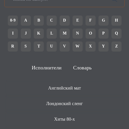
0-9
A
B
C
D
E
F
G
H
I
J
K
L
M
N
O
P
Q
R
S
T
U
V
W
X
Y
Z
Исполнители
Словарь
Английский мат
Лондонский сленг
Хиты 80-х