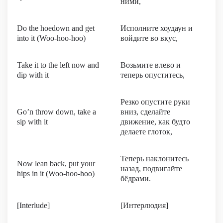
ними,
Do the hoedown and get
Исполните хоудаун и
into it (Woo-hoo-hoo)
войдите во вкус,
Take it to the left now and
Возьмите влево и
dip with it
теперь опуститесь,
Резко опустите руки
Go’n throw down, take a
вниз, сделайте
sip with it
движение, как будто
делаете глоток,
Теперь наклонитесь
Now lean back, put your
назад, подвигайте
hips in it (Woo-hoo-hoo)
бёдрами.
[Interlude]
[Интерлюдия]