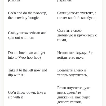
[Chorus]
[Припев]
Go’n and do the two-step,
Станцуйте-ка тустеп*, а
then cowboy boogie
потом ковбойское буги,
Схватите свою
Grab your sweetheart and
любимую и кружитесь с
spin out with ’em
ними,
Do the hoedown and get
Исполните хоудаун* и
into it (Woo-hoo-hoo)
войдите во вкус,
Take it to the left now and
Возьмите влево и
dip with it
теперь опуститесь,
Резко опустите руки
Go’n throw down, take a
вниз, сделайте
sip with it
движение, как будто
делаете глоток,