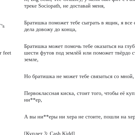
треке Sociopath, не доставай меня,
Братишка поможет тебе сыграть в ящик, я все 
T’s
дела довожу до конца,
Братишка может помочь тебе оказаться на глу
r feet
шести футов под землёй или поможет твёрдо с
земле,
Но братишка не может тебе связаться со мной,
Первоклассная киска, стоит того, чтобы её куп
ни**ер,
А вы ни**еры ни хера не стоите, пошли на хер
[Куплет 3: Cash Kidd]