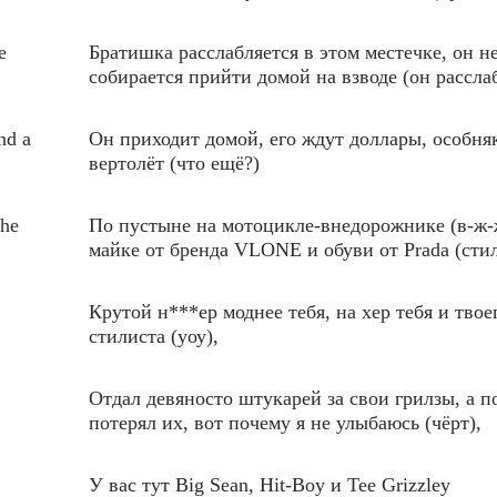
e
Братишка расслабляется в этом местечке, он н
собирается прийти домой на взводе (он рассла
nd a
Он приходит домой, его ждут доллары, особня
вертолёт (что ещё?)
the
По пустыне на мотоцикле-внедорожнике (в-ж-
майке от бренда VLONE и обуви от Prada (сти
Крутой н***ер моднее тебя, на хер тебя и твое
стилиста (уоу),
Отдал девяносто штукарей за свои грилзы, а п
потерял их, вот почему я не улыбаюсь (чёрт),
У вас тут Big Sean, Hit-Boy и Tee Grizzley