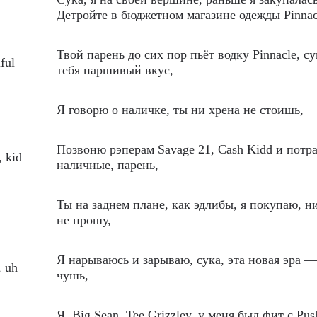
Детройте в бюджетном магазине одежды Pinnac
Твой парень до сих пор пьёт водку Pinnacle, су
iful
тебя паршивый вкус,
Я говорю о наличке, ты ни хрена не стоишь,
Позвоню рэперам Savage 21, Cash Kidd и потр
 kid
наличные, парень,
Ты на заднем плане, как эдлибы, я покупаю, н
не прошу,
Я нарываюсь и зарываю, сука, эта новая эра 
, uh
чушь,
Я, Big Sean, Tee Grizzley, у меня был фит с Pus