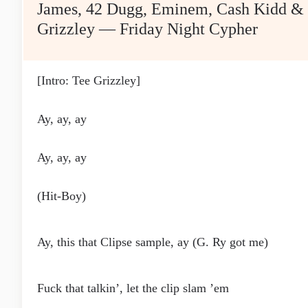
James, 42 Dugg, Eminem, Cash Kidd &
Grizzley — Friday Night Cypher
[Intro: Tee Grizzley]
Ay, ay, ay
Ay, ay, ay
(Hit-Boy)
Ay, this that Clipse sample, ay (G. Ry got me)
Fuck that talkin’, let the clip slam ’em