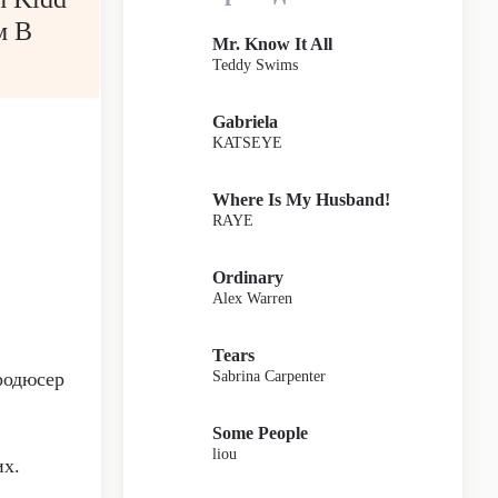
м В
Mr. Know It All
Teddy Swims
Gabriela
KATSEYE
Where Is My Husband!
RAYE
Ordinary
Alex Warren
Tears
Sabrina Carpenter
Продюсер
Some People
liou
их.