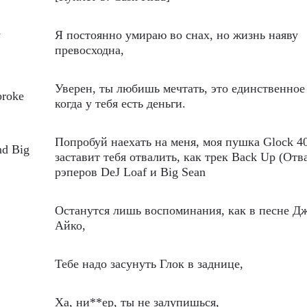
y
Я постоянно умираю во снах, но жизнь наяву
превосходна,
Уверен, ты любишь мечтать, это единственное
broke
когда у тебя есть деньги.
Попробуй наехать на меня, моя пушка Glock 4
nd Big
заставит тебя отвалить, как трек Back Up (Отв
рэперов DeJ Loaf и Big Sean
Останутся лишь воспоминания, как в песне Д
Айко,
Тебе надо засунуть Глок в заднице,
Ха, ни**ер, ты не залупишься,