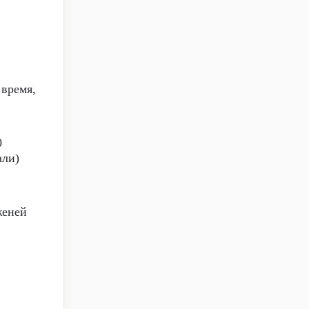
 время,
0
али)
женей