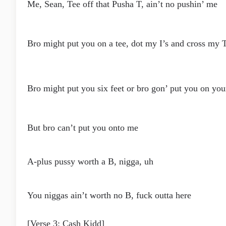
Me, Sean, Tee off that Pusha T, ain’t no pushin’ me
Bro might put you on a tee, dot my I’s and cross my 
Bro might put you six feet or bro gon’ put you on you
But bro can’t put you onto me
A-plus pussy worth a B, nigga, uh
You niggas ain’t worth no B, fuck outta here
[Verse 3: Cash Kidd]