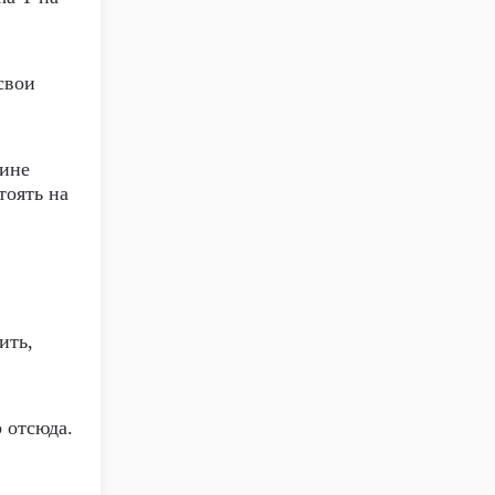
свои
бине
тоять на
ить,
 отсюда.