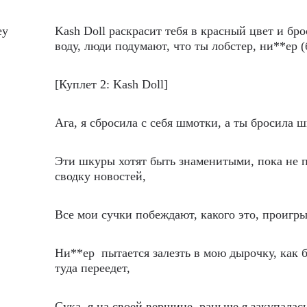
ey
Kash Doll раскрасит тебя в красный цвет и бро
воду, люди подумают, что ты лобстер, ни**ер (
[Куплет 2: Kash Doll]
Ага, я сбросила с себя шмотки, а ты бросила ш
Эти шкуры хотят быть знаменитыми, пока не 
сводку новостей,
Все мои сучки побеждают, какого это, проигр
Ни**ер пытается залезть в мою дырочку, как 
туда переедет,
Сука, я на своей вершине, раньше я закупалась