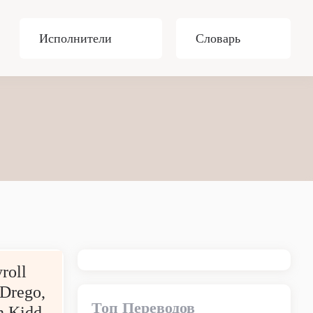
Исполнители
Словарь
roll
 Drego,
Топ Переводов
h Kidd