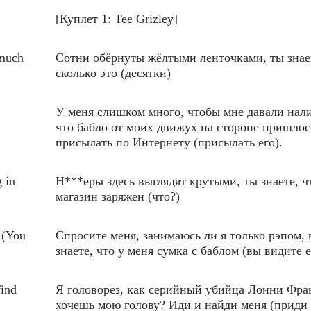
[Куплет 1: Tee Grizley]
 much
Сотни обёрнуты жёлтыми ленточками, ты знае
сколько это (десятки)
У меня слишком много, чтобы мне давали нали
что бабло от моих движух на стороне пришлос
присылать по Интернету (присылать его).
 in
Н***еры здесь выглядят крутыми, ты знаете, ч
магазин заряжен (что?)
 (You
Спросите меня, занимаюсь ли я только рэпом,
знаете, что у меня сумка с баблом (вы видите е
ind
Я головорез, как серийный убийца Лонни Фра
хочешь мою голову? Иди и найди меня (приди 