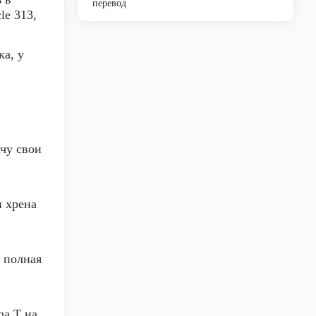
перевод
le 313,
ка, у
ачу свои
и хрена
— полная
ha T на