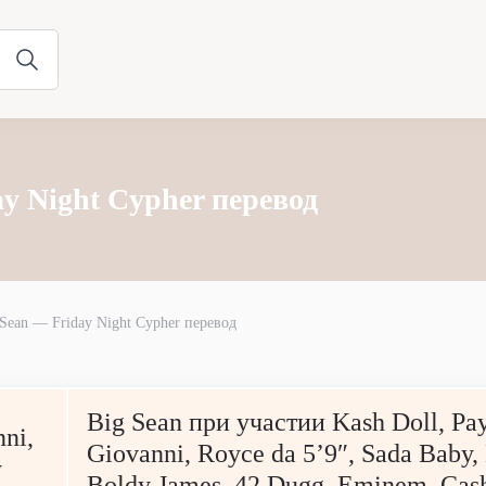
ay Night Cypher перевод
 Sean — Friday Night Cypher перевод
Big Sean при участии Kash Doll, Pay
nni,
Giovanni, Royce da 5’9″, Sada Baby,
y
Boldy James, 42 Dugg, Eminem, Cas