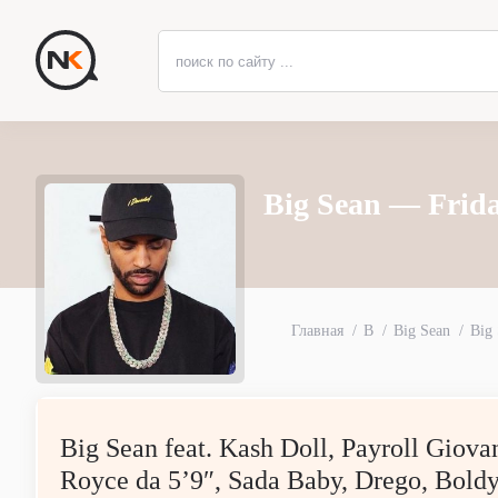
Big Sean — Frid
Главная
B
Big Sean
Big
Big Sean feat. Kash Doll, Payroll Giova
Royce da 5’9″, Sada Baby, Drego, Bold