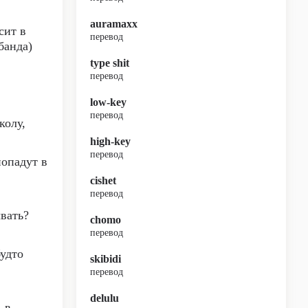
auramaxx
сит в
перевод
банда)
type shit
перевод
low-key
перевод
колу,
high-key
перевод
попадут в
cishet
перевод
ывать?
chomo
перевод
будто
skibidi
перевод
delulu
 в