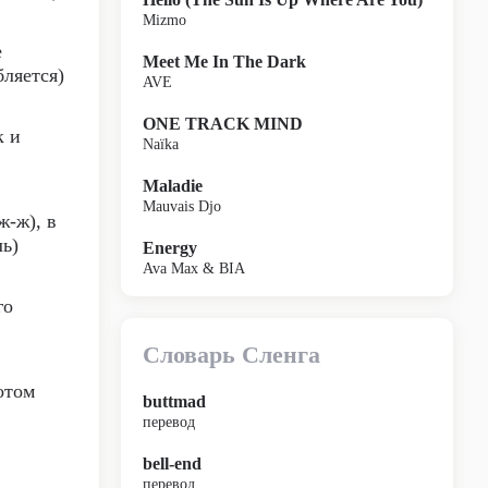
Mizmo
е
Meet Me In The Dark
бляется)
AVE
ONE TRACK MIND
к и
Naïka
Maladie
Mauvais Djo
ж-ж), в
ль)
Energy
Ava Max & BIA
го
Словарь Сленга
отом
buttmad
перевод
bell-end
перевод