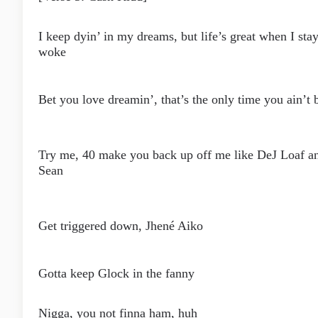
I keep dyin’ in my dreams, but life’s great when I sta
woke
Bet you love dreamin’, that’s the only time you ain’t 
Try me, 40 make you back up off me like DeJ Loaf a
Sean
Get triggered down, Jhené Aiko
Gotta keep Glock in the fanny
Nigga, you not finna ham, huh