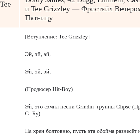
 Tee
и Tee Grizzley — Фристайл Вечеро
Пятницу
[Вступление: Tee Grizzley]
Эй, эй, эй,
Эй, эй, эй,
(Продюсер Hit-Boy)
Эй, это сэмпл песни Grindin’ группы Clipse (
G. Ry)
На хрен болтовню, пусть эта обойма разнесёт 