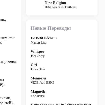
New Religion
Bebe Rexha & Faithless
шь,
Новые Переводы
чку, так
Le Petit Pêcheur
ь
Manon Lisa
Whisper
Joel Corry
то у меня
Girl
Jonas Blue
Memories
 вы
VIZE feat. ESKE
ё).
Magnetic
The Bausa
нклин,
за ней).
Hello (The Sun Is Up Where Are You)