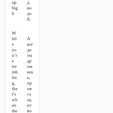
up
д
hig
во
h
до
й,
W
hil
А
e
ког
yo
да
u’r
ты
e
др
tre
ож
mb
иш
lin
ь,
g,
пр
tha
ои
t’s
сх
wh
од
en
ит
the
во