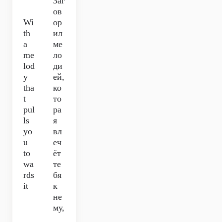
Заг
ов
Wi
ор
th
ил
a
ме
me
ло
lod
ди
y
ей,
tha
ко
t
то
pul
ра
ls
я
yo
вл
u
еч
to
ёт
wa
те
rds
бя
it
к
не
му,