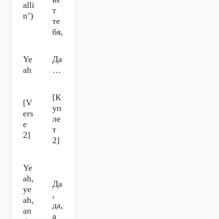
alli
т
n’)
те
бя,
Ye
Да
ah
…
[К
[V
уп
ers
ле
e
т
2]
2]
Ye
ah,
Да
ye
,
ah,
да,
an
а