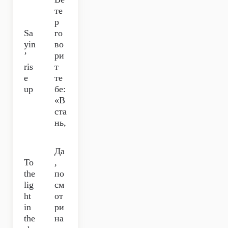
те
р
Sa
го
yin
во
’
ри
ris
т
e
те
up
бе:
«В
ста
нь,
Да
To
,
the
по
lig
см
ht
от
in
ри
the
на