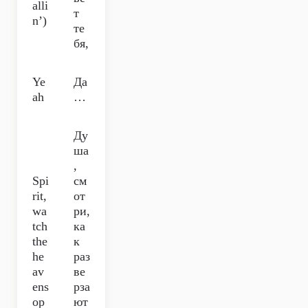
alli
т
n’)
те
бя,
Ye
Да
ah
…
Ду
ша
,
Spi
см
rit,
от
wa
ри,
tch
ка
the
к
he
раз
av
ве
ens
рза
op
ют