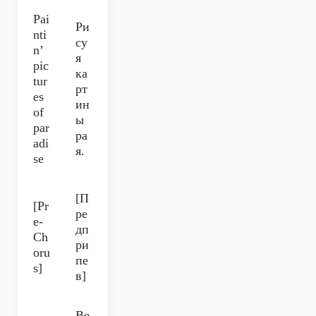
Pai
Ри
nti
су
n’
я
pic
ка
tur
рт
es
ин
of
ы
par
ра
adi
я.
se
[П
[Pr
ре
e-
дп
Ch
ри
oru
пе
s]
в]
Ве