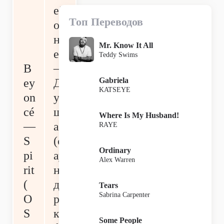
ей
Топ Переводов
о
нс
Mr. Know It All
е
Teddy Swims
B
—
Gabriela
ey
Д
KATSEYE
on
у
cé
ш
Where Is My Husband!
—
а
RAYE
S
(с
Ordinary
pi
ау
Alex Warren
rit
н
(
дт
Tears
Sabrina Carpenter
O
ре
S
к
Some People