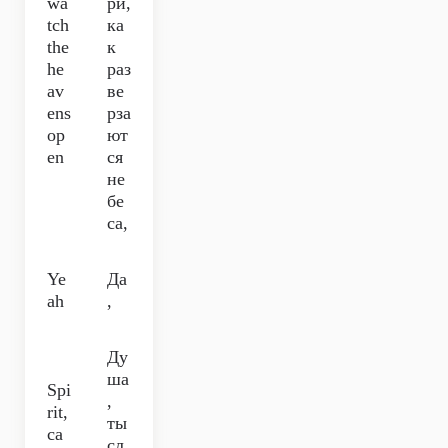
wa
ри,
tch
ка
the
к
he
раз
av
ве
ens
рза
op
ют
en
ся
не
бе
са,
Ye
Да
ah
,
Ду
ша
Spi
,
rit,
ты
ca
сл