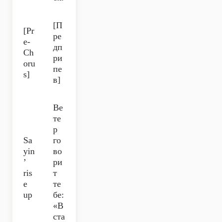
[П
[Pr
ре
e-
дп
Ch
ри
oru
пе
s]
в]
Ве
те
р
Sa
го
yin
во
’
ри
ris
т
e
те
up
бе:
«В
ста