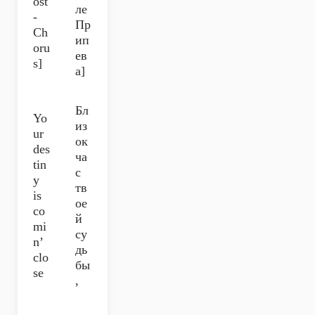
ost
ле
-
Пр
Ch
ип
oru
ев
s]
а]
Бл
Yo
из
ur
ок
des
ча
tin
с
y
тв
is
ое
co
й
mi
су
n’
дь
clo
бы
se
,