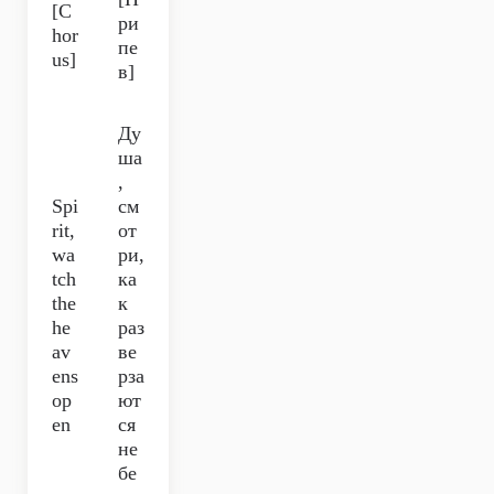
[C
ри
hor
пе
us]
в]
Ду
ша
,
Spi
см
rit,
от
wa
ри,
tch
ка
the
к
he
раз
av
ве
ens
рза
op
ют
en
ся
не
бе