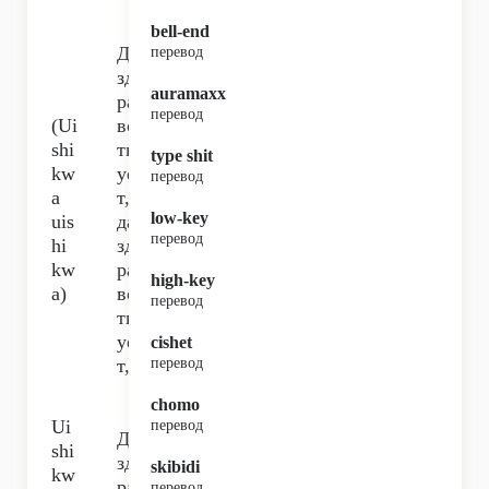
bell-end
Да
перевод
зд
auramaxx
ра
перевод
(Ui
вс
shi
тв
type shit
kw
уе
перевод
a
т,
low-key
uis
да
перевод
hi
зд
kw
ра
high-key
a)
вс
перевод
тв
уе
cishet
т,
перевод
chomo
Ui
перевод
Да
shi
зд
skibidi
kw
ра
перевод