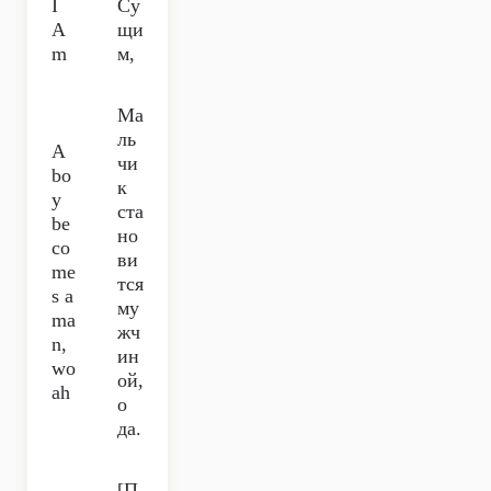
I
Су
A
щи
m
м,
Ма
ль
A
чи
bo
к
y
ста
be
но
co
ви
me
тся
s a
му
ma
жч
n,
ин
wo
ой,
ah
о
да.
[П