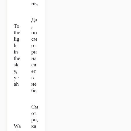
нь,
Да
To
,
the
по
lig
см
ht
от
in
ри
the
на
sk
св
y,
ет
ye
в
ah
не
бе,
См
от
ри,
Wa
ка