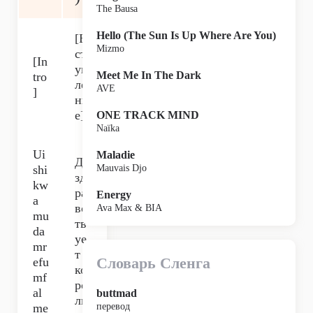
The Bausa
Hello (The Sun Is Up Where Are You)
[В
Mizmo
ст
[In
уп
Meet Me In The Dark
tro
ле
AVE
]
ни
е]
ONE TRACK MIND
Naïka
Ui
Maladie
Да
shi
Mauvais Djo
зд
kw
ра
Energy
a
вс
Ava Max & BIA
mu
тв
da
уе
mr
т
Словарь Сленга
efu
ко
mf
ро
al
buttmad
ль,
me
перевод