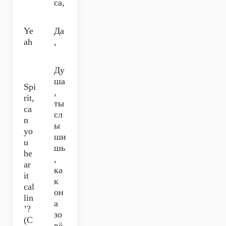
са,
Ye
Да
ah
,
Ду
ша
Spi
,
rit,
ты
ca
сл
n
ы
yo
ши
u
шь
he
,
ar
ка
it
к
cal
он
lin
а
’?
зо
(C
вё