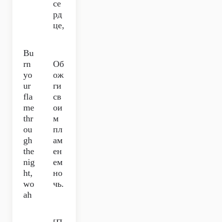
се
рд
це,
Bu
rn
Об
yo
ож
ur
ги
fla
св
me
ои
thr
м
ou
пл
gh
ам
the
ен
nig
ем
ht,
но
wo
чь.
ah