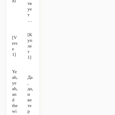
a)
тв
уе
т
…
[К
[V
уп
ers
ле
e
т
1]
1]
Ye
ah,
Да
ye
,
ah,
да,
an
и
d
ве
the
те
wi
р