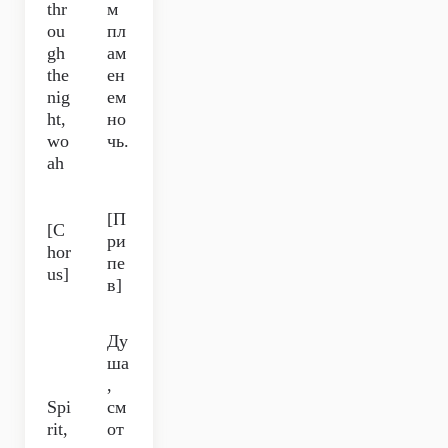
thr
м
ou
пл
gh
ам
the
ен
nig
ем
ht,
но
wo
чь.
ah
[П
[C
ри
hor
пе
us]
в]
Ду
ша
,
Spi
см
rit,
от