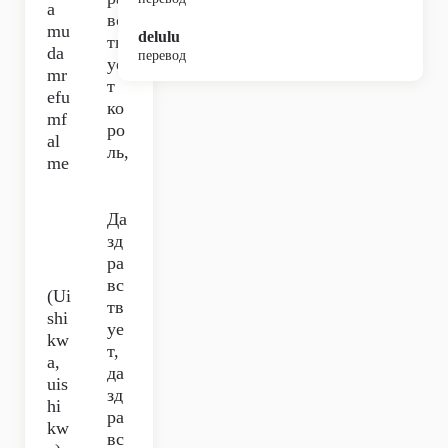
a
вс
mu
delulu
тв
da
перевод
уе
mr
т
efu
ко
mf
ро
al
ль,
me
Да
зд
ра
вс
(Ui
тв
shi
уе
kw
т,
a,
да
uis
зд
hi
ра
kw
вс