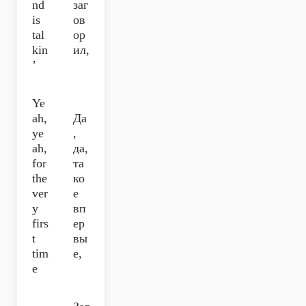
nd
заг
is
ов
tal
ор
kin
ил,
’
Ye
ah,
Да
ye
,
ah,
да,
for
та
the
ко
ver
е
y
вп
firs
ер
t
вы
tim
е,
e