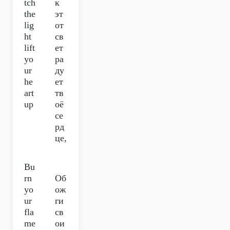
tch
к
the
эт
lig
от
ht
св
lift
ет
yo
ра
ur
ду
he
ет
art
тв
up
оё
се
рд
це,
Bu
rn
Об
yo
ож
ur
ги
fla
св
me
ои