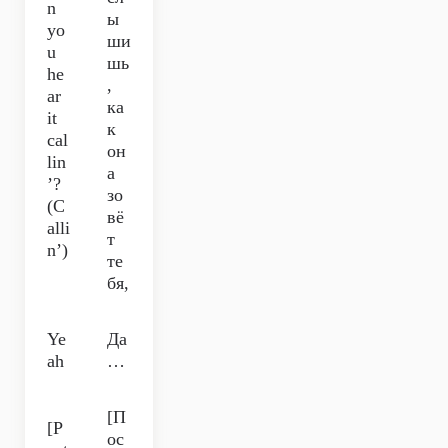
n
ы
yo
ши
u
шь
he
,
ar
ка
it
к
cal
он
lin
а
’?
зо
(C
вё
alli
т
n’)
те
бя,
Ye
Да
ah
…
[П
[P
ос