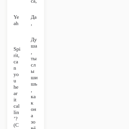
са,
Ye
Да
ah
,
Ду
ша
Spi
,
rit,
ты
ca
сл
n
ы
yo
ши
u
шь
he
,
ar
ка
it
к
cal
он
lin
а
’?
зо
(C
вё