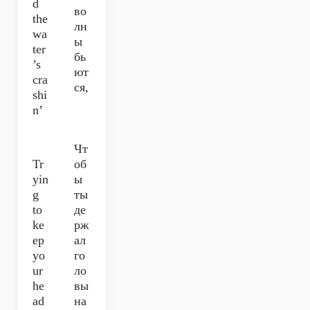
d
во
the
лн
wa
ы
ter
бь
’s
ют
cra
ся,
shi
n’
Чт
Tr
об
yin
ы
g
ты
to
де
ke
рж
ep
ал
yo
го
ur
ло
he
вы
ad
на