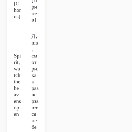
[П
[C
ри
hor
пе
us]
в]
Ду
ша
,
Spi
см
rit,
от
wa
ри,
tch
ка
the
к
he
раз
av
ве
ens
рза
op
ют
en
ся
не
бе