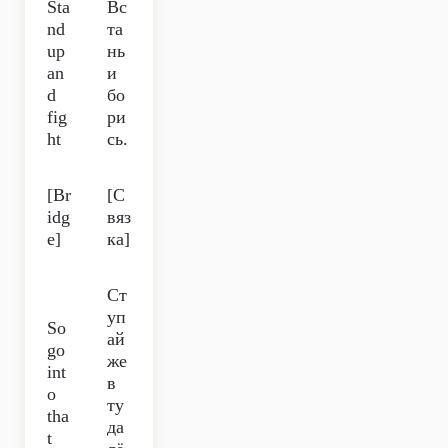
Sta
Вс
nd
та
up
нь
an
и
d
бо
fig
ри
ht
сь.
[Br
[С
idg
вяз
e]
ка]
Ст
уп
So
ай
go
же
int
в
o
ту
tha
да
t