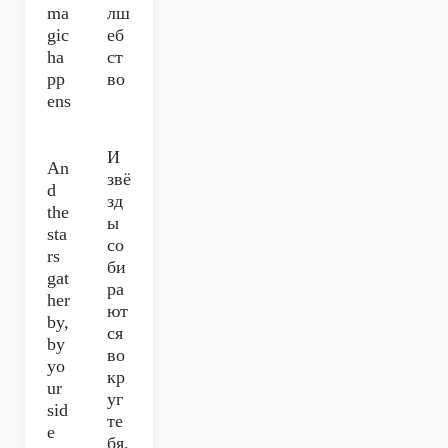
ma
лш
gic
еб
ha
ст
pp
во
ens
И
An
звё
d
зд
the
ы
sta
со
rs
би
gat
ра
her
ют
by,
ся
by
во
yo
кр
ur
уг
sid
те
e
бя.