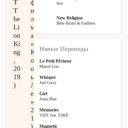
T
ф
liou
T
и
he
ль
New Religion
Bebe Rexha & Faithless
Li
м
on
а
Ki
«
Новые Переводы
ng
К
,
ор
Le Petit Pêcheur
Manon Lisa
20
ол
19
ь
Whisper
Joel Corry
)
Л
ев
Girl
Jonas Blue
»,
20
Memories
VIZE feat. ESKE
19
)
Magnetic