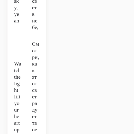
sk
св
y,
ет
ye
в
ah
не
бе,
См
от
ри,
Wa
ка
tch
к
the
эт
lig
от
ht
св
lift
ет
yo
ра
ur
ду
he
ет
art
тв
up
оё