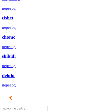
перевод
cishet
перевод
chomo
перевод
skibidi
перевод
delulu
перевод