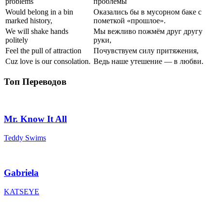
problems
проблемы
Would belong in a bin
Оказались бы в мусорном баке с
marked history,
пометкой «прошлое».
We will shake hands
Мы вежливо пожмём друг другу
politely
руки,
Feel the pull of attraction
Почувствуем силу притяжения,
Cuz love is our consolation.
Ведь наше утешение — в любви.
Топ Переводов
Mr. Know It All
Teddy Swims
Gabriela
KATSEYE