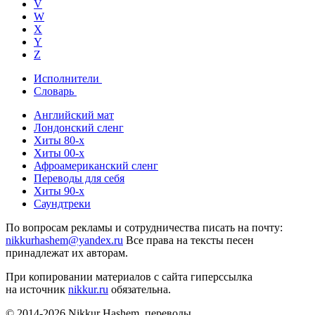
V
W
X
Y
Z
Исполнители
Словарь
Английский мат
Лондонский сленг
Хиты 80-х
Хиты 00-х
Афроамериканский сленг
Переводы для себя
Хиты 90-х
Саундтреки
По вопросам рекламы и сотрудничества писать на почту:
nikkurhashem@yandex.ru
Все права на тексты песен
принадлежат их авторам.
При копировании материалов с сайта гиперссылка
на источник
nikkur.ru
обязательна.
© 2014-2026 Nikkur Hashem, переводы