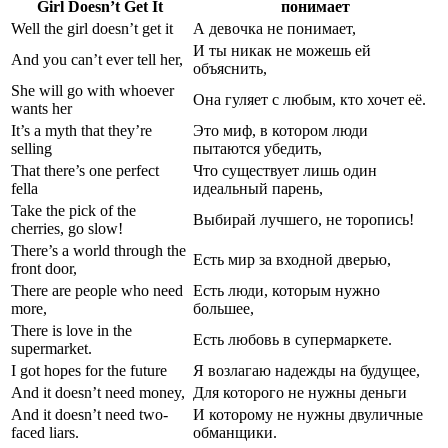
Girl Doesn’t Get It
понимает
Well the girl doesn’t get it
А девочка не понимает,
И ты никак не можешь ей
And you can’t ever tell her,
объяснить,
She will go with whoever
Она гуляет с любым, кто хочет её.
wants her
It’s a myth that they’re
Это миф, в котором люди
selling
пытаются убедить,
That there’s one perfect
Что существует лишь один
fella
идеальный парень,
Take the pick of the
Выбирай лучшего, не торопись!
cherries, go slow!
There’s a world through the
Есть мир за входной дверью,
front door,
There are people who need
Есть люди, которым нужно
more,
большее,
There is love in the
Есть любовь в супермаркете.
supermarket.
I got hopes for the future
Я возлагаю надежды на будущее,
And it doesn’t need money,
Для которого не нужны деньги
And it doesn’t need two-
И которому не нужны двуличные
faced liars.
обманщики.