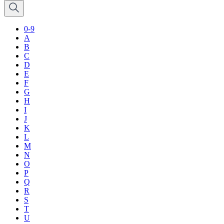
0-9
A
B
C
D
E
F
G
H
I
J
K
L
M
N
O
P
Q
R
S
T
U