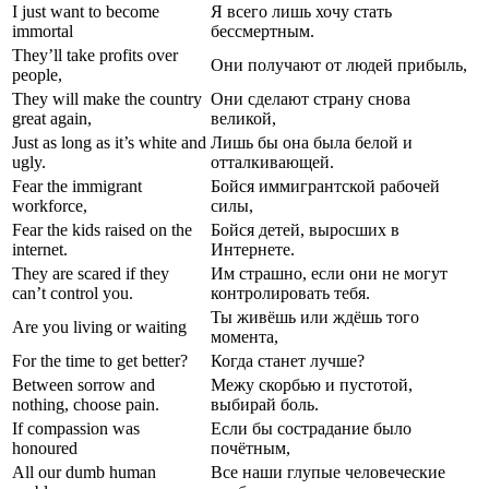
I just want to become
Я всего лишь хочу стать
immortal
бессмертным.
They’ll take profits over
Они получают от людей прибыль,
people,
They will make the country
Они сделают страну снова
great again,
великой,
Just as long as it’s white and
Лишь бы она была белой и
ugly.
отталкивающей.
Fear the immigrant
Бойся иммигрантской рабочей
workforce,
силы,
Fear the kids raised on the
Бойся детей, выросших в
internet.
Интернете.
They are scared if they
Им страшно, если они не могут
can’t control you.
контролировать тебя.
Ты живёшь или ждёшь того
Are you living or waiting
момента,
For the time to get better?
Когда станет лучше?
Between sorrow and
Межу скорбью и пустотой,
nothing, choose pain.
выбирай боль.
If compassion was
Если бы сострадание было
honoured
почётным,
All our dumb human
Все наши глупые человеческие