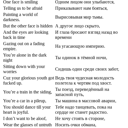
One face is smiling
Одним лицом они улыбаются,
Telling us to be afraid
Приказывают нам бояться,
Painting a world of
Вырисовывая мир тьмы.
darkness.
But the other face is hidden
А другое лицо скрыто,
And the eyes are looking
И глаза бросают взгляд назад во
back in time
времени
Gazing out on a fading
На угасающую империю.
empire.
You’re alone in the dark
Ты одинок в тёмной ночи,
night
Sitting down with your
Сидишь один среди своих забот,
worries
Cuz your glorious youth got
Ведь твоя чудесная молодость
fucked up.
полетела к чертям под хвост.
Ты поезд, переведённый на
You’re a train in the siding,
запасной путь,
You’re a car in a pileup,
Ты машина в массовой аварии,
You should dance till your
Тебе надо танцевать, пока на
heart is joyful.
сердце не станет радостно.
I don’t want to be aloof,
Не хочу стоять в стороне,
Wear the glasses of untruth
Носить очки обмана,