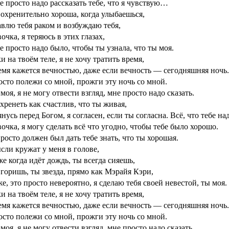
 просто надо рассказать тебе, что я чувствую…
охренительно хороша, когда улыбаешься,
влю тебя раком и возбуждаю тебя,
очка, я теряюсь в этих глазах,
 просто надо было, чтобы ты узнала, что ты моя.
и на твоём теле, я не хочу тратить время,
мя кажется вечностью, даже если вечность — сегодняшняя ночь.
сто полежи со мной, прожги эту ночь со мной.
моя, я не могу отвести взгляд, мне просто надо сказать.
хренеть как счастлив, что ты живая,
нусь перед Богом, я согласен, если ты согласна. Всё, что тебе на
очка, я могу сделать всё что угодно, чтобы тебе было хорошо.
росто должен был дать тебе знать, что ты хорошая.
ли кружат у меня в голове,
е когда идёт дождь, ты всегда сияешь,
горишь, ты звезда, прямо как Мэрайя Кэри,
е, это просто невероятно, я сделаю тебя своей невестой, ты моя.
и на твоём теле, я не хочу тратить время,
мя кажется вечностью, даже если вечность — сегодняшняя ночь.
сто полежи со мной, прожги эту ночь со мной.
моя, я не могу отвести взгляд, мне просто надо сказать.