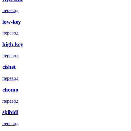
перевод
low-key
перевод
high-key
перевод
cishet
перевод
chomo
перевод
skibidi
перевод