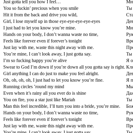
Just gotta tell you how I feel…
Мне
You so fuckin’ precious when you smile
Ты 
Hit it from the back and drive you wild,
Ста
Girl, I lose myself up in those eye-eye-eye-eye-eyes
Дев
I just had to let you know you’re mine.
Мне
Hands on your body, I don’t wanna waste no time,
Рук
Feels like forever even if forever’s tonight
Вре
Just lay with me, waste this night away with me.
Про
You’re mine, I can’t look away, I just gotta say.
Ты 
I’m so fucking happy you’re alive
Я о
Swear to God I’m down if you’re down all you gotta say is right.
Кля
Girl anything I can do just to make you feel alright.
Дев
Oh, oh, oh, oh, I just had to let you know you’re fine.
Я п
Running circles ’round my mind
Мыс
Even when it’s rainy all you ever do is shine
Даж
You on fire, you a star just like Mariah
Ты 
Man this feel incredible, I’ll turn you into a bride, you’re mine.
Бож
Hands on your body, I don’t wanna waste no time,
Рук
Feels like forever even if forever’s tonight
Вре
Just lay with me, waste this night away with me.
Про
You’re mine, I can’t look away, I just gotta say.
Ты 