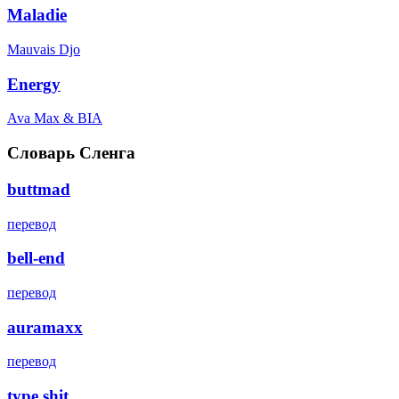
Maladie
Mauvais Djo
Energy
Ava Max & BIA
Словарь Сленга
buttmad
перевод
bell-end
перевод
auramaxx
перевод
type shit