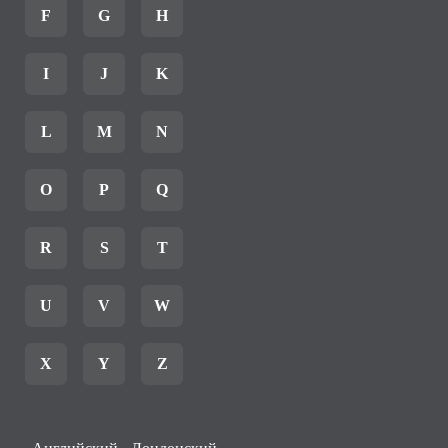
F
G
H
I
J
K
L
M
N
O
P
Q
R
S
T
U
V
W
X
Y
Z