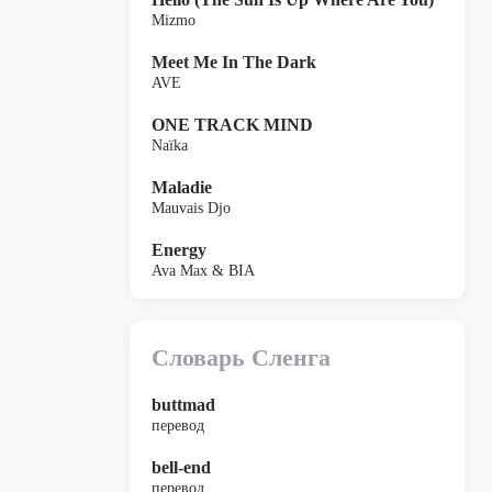
Mizmo
Meet Me In The Dark
AVE
ONE TRACK MIND
Naïka
Maladie
Mauvais Djo
Energy
Ava Max & BIA
Словарь Сленга
buttmad
перевод
bell-end
перевод