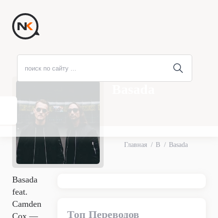
Basada
Главная
B
Basada
Basada
feat.
Camden
Топ Переводов
Cox —