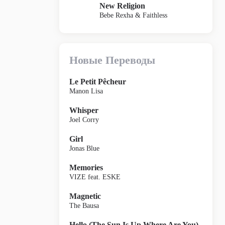
New Religion
Bebe Rexha & Faithless
Новые Переводы
Le Petit Pêcheur
Manon Lisa
Whisper
Joel Corry
Girl
Jonas Blue
Memories
VIZE feat. ESKE
Magnetic
The Bausa
Hello (The Sun Is Up Where Are You)