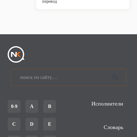
перевод
Исполнители
0-9
A
B
C
D
E
Словарь