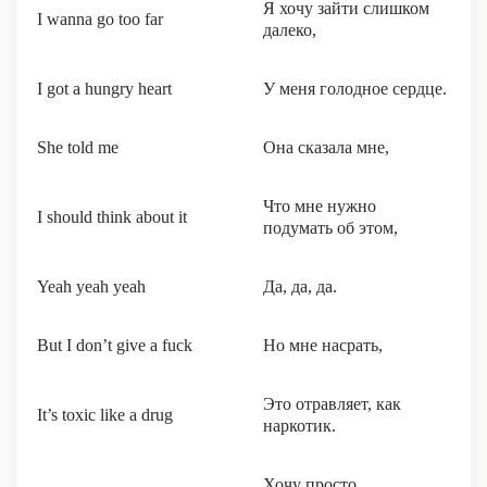
Я хочу зайти слишком
I wanna go too far
далеко,
I got a hungry heart
У меня голодное сердце.
She told me
Она сказала мне,
Что мне нужно
I should think about it
подумать об этом,
Yeah yeah yeah
Да, да, да.
But I don’t give a fuck
Но мне насрать,
Это отравляет, как
It’s toxic like a drug
наркотик.
Хочу просто