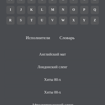
I
J
K
L
M
N
O
P
Q
R
S
T
U
V
W
X
Y
Z
Исполнители
Словарь
Английский мат
Лондонский сленг
Хиты 80-х
Хиты 00-х
Афроамериканский сленг