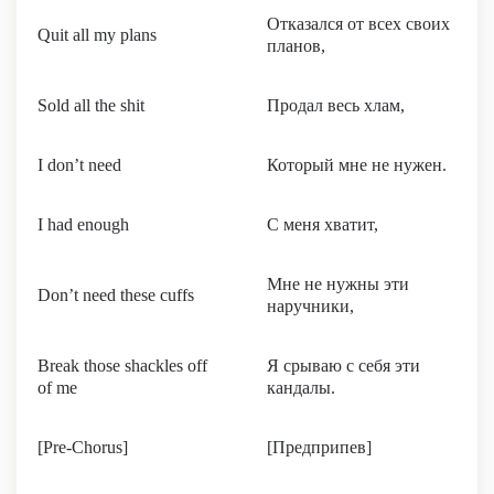
Отказался от всех своих
Quit all my plans
планов,
Sold all the shit
Продал весь хлам,
I don’t need
Который мне не нужен.
I had enough
С меня хватит,
Мне не нужны эти
Don’t need these cuffs
наручники,
Break those shackles off
Я срываю с себя эти
of me
кандалы.
[Pre-Chorus]
[Предприпев]