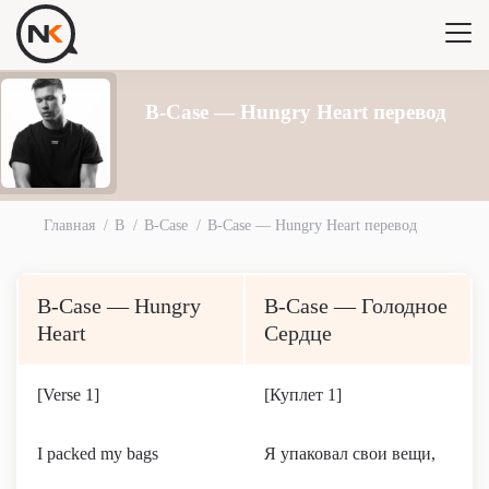
B-Case — Hungry Heart перевод
Главная
B
B-Case
B-Case — Hungry Heart перевод
B-Case — Hungry
B-Case — Голодное
Heart
Сердце
[Verse 1]
[Куплет 1]
I packed my bags
Я упаковал свои вещи,