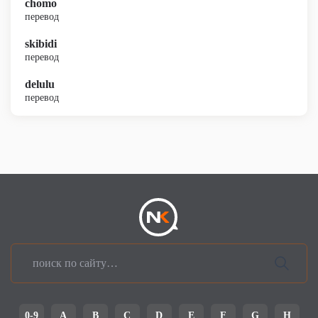
chomo
перевод
skibidi
перевод
delulu
перевод
0-9
A
B
C
D
E
F
G
H