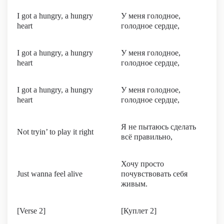
I got a hungry, a hungry
У меня голодное,
heart
голодное сердце,
I got a hungry, a hungry
У меня голодное,
heart
голодное сердце,
I got a hungry, a hungry
У меня голодное,
heart
голодное сердце,
Я не пытаюсь сделать
Not tryin’ to play it right
всё правильно,
Хочу просто
Just wanna feel alive
почувствовать себя
живым.
[Verse 2]
[Куплет 2]