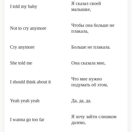
Я сказал своей
I told my baby
малышке,
Чтобы она больше не
Not to cry anymore
плакала,
Cry anymore
Больше не плакала.
She told me
Она сказала мне,
Что мне нужно
I should think about it
подумать об этом,
Yeah yeah yeah
Да, да, да.
Я хочу зайти слишком
I wanna go too far
далеко,