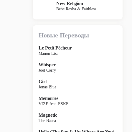
New Religion
Bebe Rexha & Faithless
Новые Переводы
Le Petit Pêcheur
Manon Lisa
Whisper
Joel Corry
Girl
Jonas Blue
Memories
VIZE feat. ESKE
Magnetic
The Bausa
Hello (The Sun Is Up Where Are You)