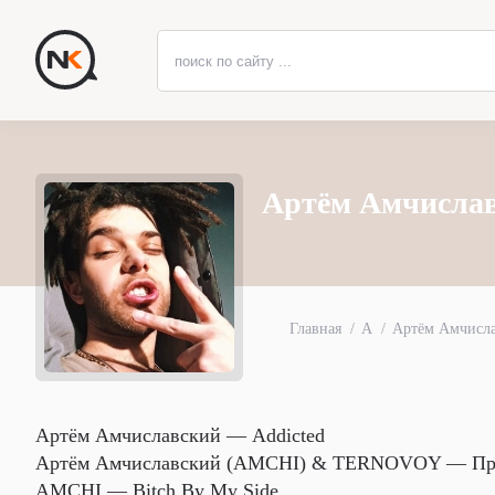
Артём Амчисла
Главная
А
Артём Амчисл
Артём Амчиславский — Addicted
Артём Амчиславский (AMCHI) & TERNOVOY — Пр
AMCHI — Bitch By My Side