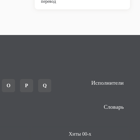
перевод
Исполнители
O
P
Q
Словарь
Хиты 00-х