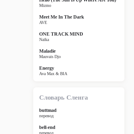
Mizmo
Meet Me In The Dark
AVE
ONE TRACK MIND
Naïka
Maladie
Mauvais Djo
Energy
Ava Max & BIA
Словарь Сленга
buttmad
перевод
bell-end
перевод