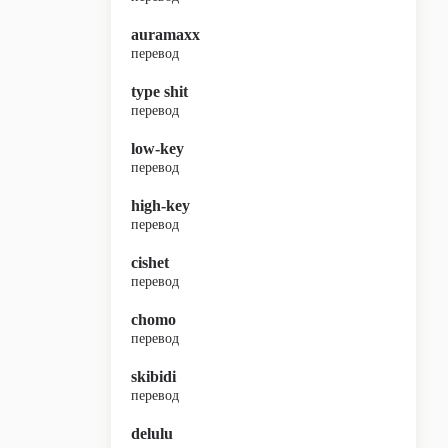
auramaxx
перевод
type shit
перевод
low-key
перевод
high-key
перевод
cishet
перевод
chomo
перевод
skibidi
перевод
delulu