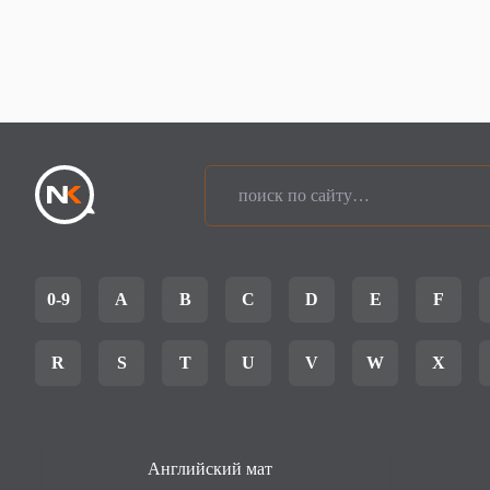
0-9
A
B
C
D
E
F
R
S
T
U
V
W
X
Английский мат