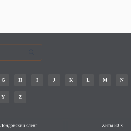
G
H
I
J
K
L
M
N
Y
Z
Лондонский сленг
Хиты 80-х