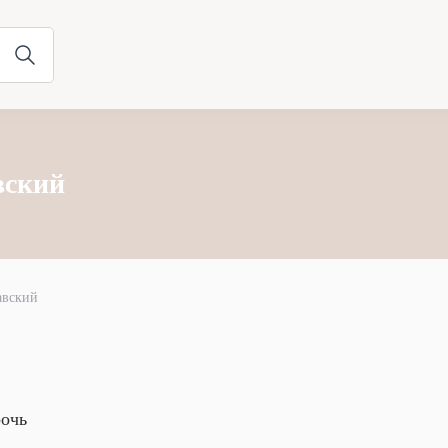
вский
авский
очь