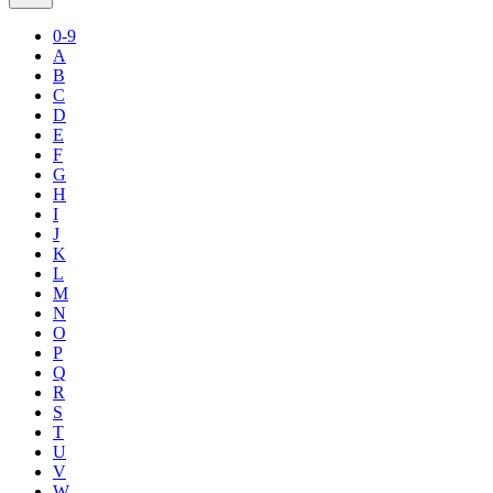
0-9
A
B
C
D
E
F
G
H
I
J
K
L
M
N
O
P
Q
R
S
T
U
V
W