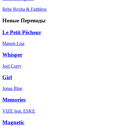
Bebe Rexha & Faithless
Новые Переводы
Le Petit Pêcheur
Manon Lisa
Whisper
Joel Corry
Girl
Jonas Blue
Memories
VIZE feat. ESKE
Magnetic