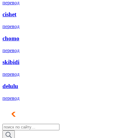
перевод
cishet
перевод
chomo
перевод
skibidi
перевод
delulu
перевод