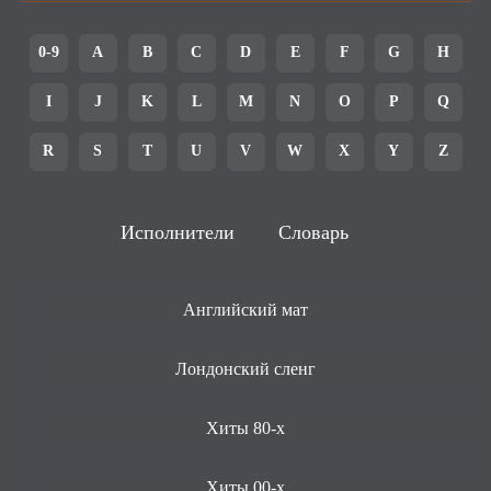
0-9
A
B
C
D
E
F
G
H
I
J
K
L
M
N
O
P
Q
R
S
T
U
V
W
X
Y
Z
Исполнители
Словарь
Английский мат
Лондонский сленг
Хиты 80-х
Хиты 00-х