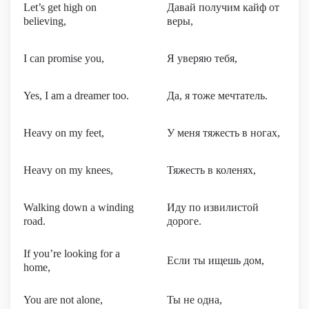
Let’s get high on
Давай получим кайф от
believing,
веры,
I can promise you,
Я уверяю тебя,
Yes, I am a dreamer too.
Да, я тоже мечтатель.
Heavy on my feet,
У меня тяжесть в ногах,
Heavy on my knees,
Тяжесть в коленях,
Walking down a winding
Иду по извилистой
road.
дороге.
If you’re looking for a
Если ты ищешь дом,
home,
You are not alone,
Ты не одна,