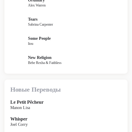
Ordinary
Alex Warren
Tears
Sabrina Carpenter
Some People
liou
New Religion
Bebe Rexha & Faithless
Новые Переводы
Le Petit Pêcheur
Manon Lisa
Whisper
Joel Corry