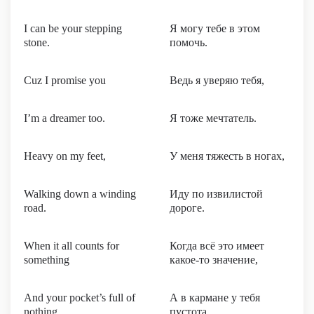
I can be your stepping
Я могу тебе в этом
stone.
помочь.
Cuz I promise you
Ведь я уверяю тебя,
I’m a dreamer too.
Я тоже мечтатель.
Heavy on my feet,
У меня тяжесть в ногах,
Walking down a winding
Иду по извилистой
road.
дороге.
When it all counts for
Когда всё это имеет
something
какое-то значение,
And your pocket’s full of
А в кармане у тебя
nothing,
пустота.