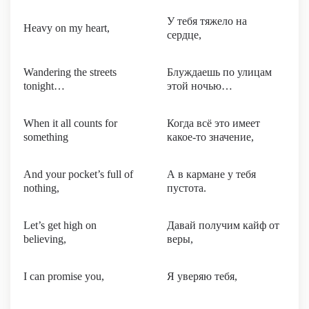
У тебя тяжело на
Heavy on my heart,
сердце,
Wandering the streets
Блуждаешь по улицам
tonight…
этой ночью…
When it all counts for
Когда всё это имеет
something
какое-то значение,
And your pocket’s full of
А в кармане у тебя
nothing,
пустота.
Let’s get high on
Давай получим кайф от
believing,
веры,
I can promise you,
Я уверяю тебя,