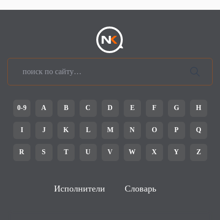
0-9
A
B
C
D
E
F
G
H
I
J
K
L
M
N
O
P
Q
R
S
T
U
V
W
X
Y
Z
Исполнители
Словарь