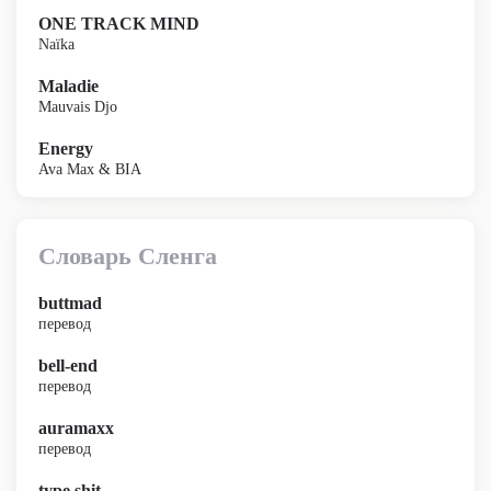
ONE TRACK MIND
Naïka
Maladie
Mauvais Djo
Energy
Ava Max & BIA
Словарь Сленга
buttmad
перевод
bell-end
перевод
auramaxx
перевод
type shit