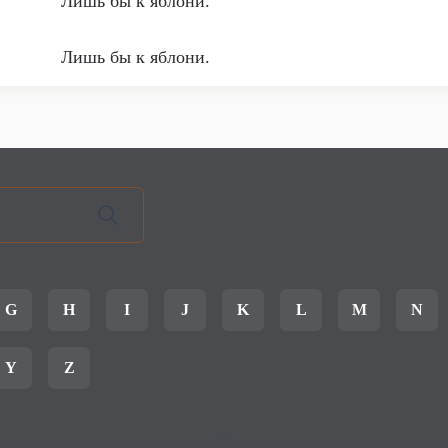
Лишь бы к яблони.
Лишь бы к яблони.
G
H
I
J
K
L
M
N
Y
Z