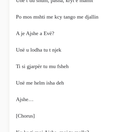
Une t’du shum, pasha, kryt e mamit
Po mos mshti me kcy tango me djallin
A je Ajshe a Evë?
Unë u lodha tu t njek
Ti si gjarpër tu mu fsheh
Unë me helm isha deh
Ajshe…
[Chorus]