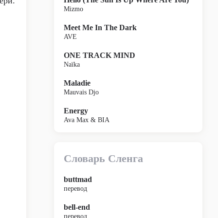
ери.
Mizmo
Meet Me In The Dark
AVE
ONE TRACK MIND
Naïka
Maladie
Mauvais Djo
Energy
Ava Max & BIA
Словарь Сленга
buttmad
перевод
bell-end
перевод