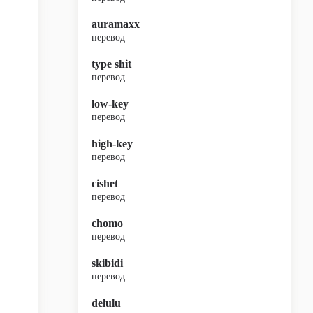
auramaxx
перевод
type shit
перевод
low-key
перевод
high-key
перевод
cishet
перевод
chomo
перевод
skibidi
перевод
delulu