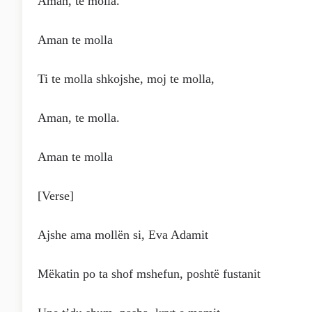
Aman, te molla.
Aman te molla
Ti te molla shkojshe, moj te molla,
Aman, te molla.
Aman te molla
[Verse]
Ajshe ama mollën si, Eva Adamit
Mëkatin po ta shof mshefun, poshtë fustanit