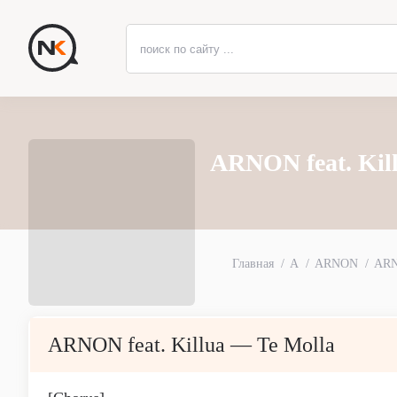
ARNON feat. Kil
Главная
A
ARNON
ARN
ARNON feat. Killua — Te Molla