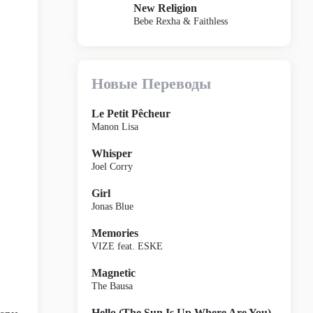
New Religion
Bebe Rexha & Faithless
Новые Переводы
Le Petit Pêcheur
Manon Lisa
Whisper
Joel Corry
Girl
Jonas Blue
Memories
VIZE feat. ESKE
Magnetic
The Bausa
Hello (The Sun Is Up Where Are You)