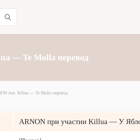
lua — Te Molla перевод
ON feat. Killua — Te Molla перевод
ARNON при участии Killua — У Ябл