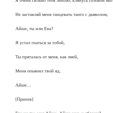
Я очень сильно тебя люблю, клянусь головой мат
Не заставляй меня танцевать танго с дьяволом,
Айше, ты или Ева?
Я устал гнаться за тобой,
Ты пряталась от меня, как змей,
Меня опьянил твой яд,
Айше…
[Припев]