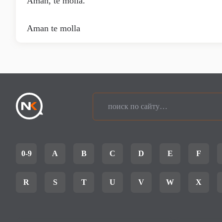
Aman, te molla.
Aman te molla
0-9
A
B
C
D
E
F
R
S
T
U
V
W
X