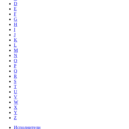
D
E
F
G
H
I
J
K
L
M
N
O
P
Q
R
S
T
U
V
W
X
Y
Z
Исполнители