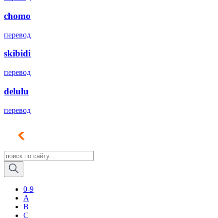
chomo
перевод
skibidi
перевод
delulu
перевод
0-9
A
B
C