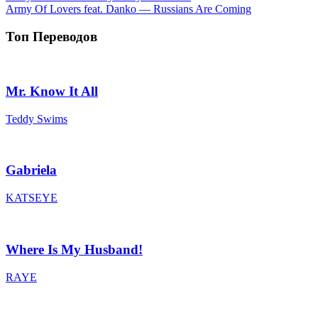
Army Of Lovers feat. Danko — Russians Are Coming
Топ Переводов
Mr. Know It All
Teddy Swims
Gabriela
KATSEYE
Where Is My Husband!
RAYE