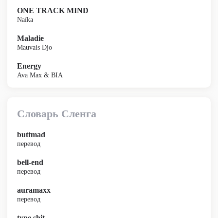
ONE TRACK MIND
Naïka
Maladie
Mauvais Djo
Energy
Ava Max & BIA
Словарь Сленга
buttmad
перевод
bell-end
перевод
auramaxx
перевод
type shit