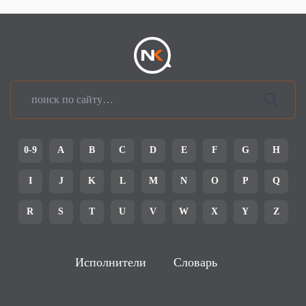
0-9
A
B
C
D
E
F
G
H
I
J
K
L
M
N
O
P
Q
R
S
T
U
V
W
X
Y
Z
Исполнители
Словарь