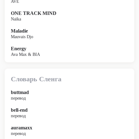
AVE
ONE TRACK MIND
Naïka
Maladie
Mauvais Djo
Energy
Ava Max & BIA
Словарь Сленга
buttmad
перевод
bell-end
перевод
auramaxx
перевод