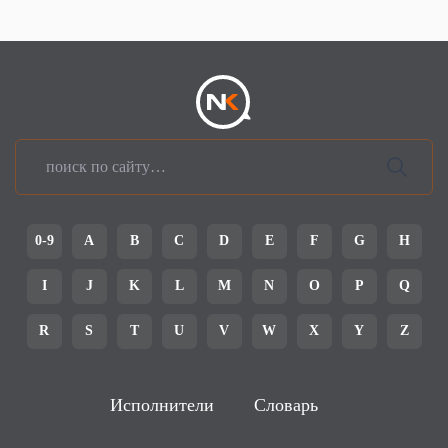
0-9
A
B
C
D
E
F
G
H
I
J
K
L
M
N
O
P
Q
R
S
T
U
V
W
X
Y
Z
Исполнители
Словарь