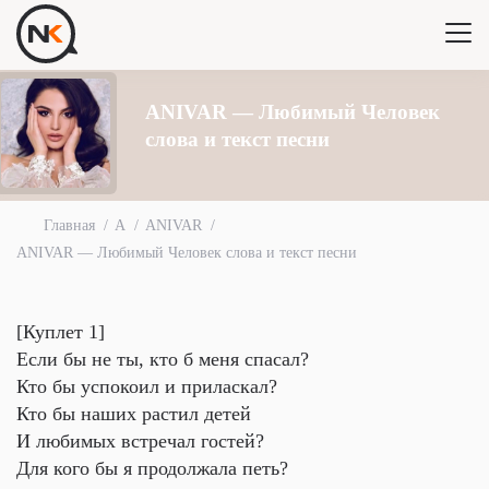
ANIVAR — Любимый Человек
слова и текст песни
Главная
A
ANIVAR
ANIVAR — Любимый Человек слова и текст песни
[Куплет 1]
Если бы не ты, кто б меня спасал?
Кто бы успокоил и приласкал?
Кто бы наших растил детей
И любимых встречал гостей?
Для кого бы я продолжала петь?