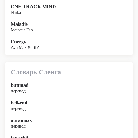
ONE TRACK MIND
Naïka
Maladie
Mauvais Djo
Energy
Ava Max & BIA
Словарь Сленга
buttmad
перевод
bell-end
перевод
auramaxx
перевод
type shit