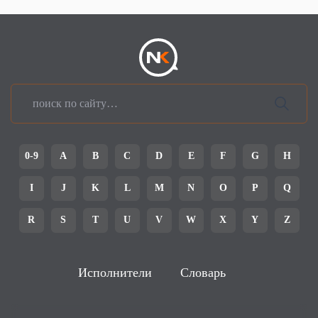
0-9
A
B
C
D
E
F
G
H
I
J
K
L
M
N
O
P
Q
R
S
T
U
V
W
X
Y
Z
Исполнители
Словарь