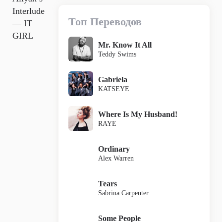
Interlude
Топ Переводов
— IT
GIRL
Mr. Know It All
Teddy Swims
Gabriela
KATSEYE
Where Is My Husband!
RAYE
Ordinary
Alex Warren
Tears
Sabrina Carpenter
Some People