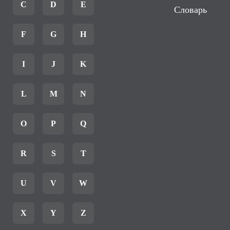
C
D
E
Словарь
F
G
H
I
J
K
L
M
N
O
P
Q
R
S
T
U
V
W
X
Y
Z