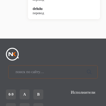
delulu
перевод
Исполнители
0-9
A
B