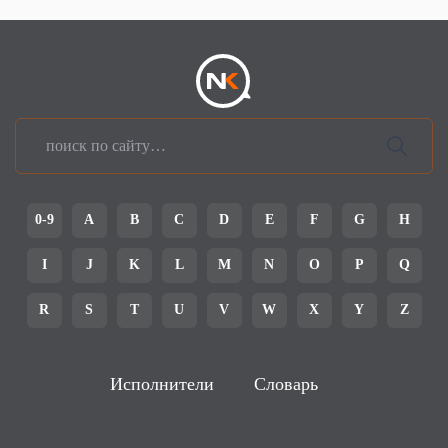
0-9
A
B
C
D
E
F
G
H
I
J
K
L
M
N
O
P
Q
R
S
T
U
V
W
X
Y
Z
Исполнители
Словарь