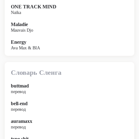
ONE TRACK MIND
Naïka
Maladie
Mauvais Djo
Energy
Ava Max & BIA
Словарь Сленга
buttmad
перевод
bell-end
перевод
auramaxx
перевод
type shit