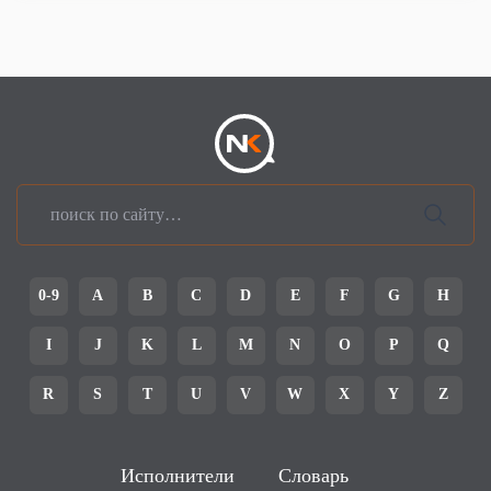
0-9
A
B
C
D
E
F
G
H
I
J
K
L
M
N
O
P
Q
R
S
T
U
V
W
X
Y
Z
Исполнители
Словарь