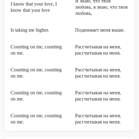
Я знаю, что твоя
I know that your love, I
любовь, я знаю, что твоя
know that your love
любовь,
Is taking me higher.
Поднимает меня выше.
Counting on me, counting
Рассчитывая на меня,
on me.
рассчитывая на меня.
Counting on me, counting
Рассчитывая на меня,
on me.
рассчитывая на меня.
Counting on me, counting
Рассчитывая на меня,
on me.
рассчитывая на меня.
Counting on me, counting
Рассчитывая на меня,
on me.
рассчитывая на меня.