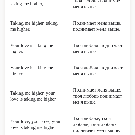
твоя любовь поднимает
taking me higher,
меня выше,
Taking me higher, taking
Поднимает меня выше,
me higher.
поднимает меня выше.
Your love is taking me
Твоя любовь поднимает
higher.
меня выше.
Your love is taking me
Твоя любовь поднимает
higher.
меня выше.
Поднимает меня выше,
Taking me higher, your
твоя любовь поднимает
love is taking me higher.
меня выше.
Твоя любовь, твоя
Your love, your love, your
любовь, твоя любовь
love is taking me higher.
поднимает меня выше.