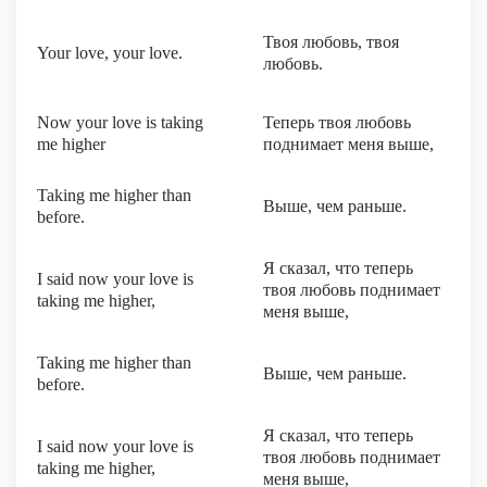
Твоя любовь, твоя
Your love, your love.
любовь.
Now your love is taking
Теперь твоя любовь
me higher
поднимает меня выше,
Taking me higher than
Выше, чем раньше.
before.
Я сказал, что теперь
I said now your love is
твоя любовь поднимает
taking me higher,
меня выше,
Taking me higher than
Выше, чем раньше.
before.
Я сказал, что теперь
I said now your love is
твоя любовь поднимает
taking me higher,
меня выше,