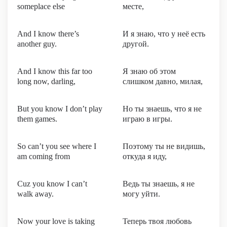
someplace else
месте,
And I know there’s
И я знаю, что у неё есть
another guy.
другой.
And I know this far too
Я знаю об этом
long now, darling,
слишком давно, милая,
But you know I don’t play
Но ты знаешь, что я не
them games.
играю в игры.
So can’t you see where I
Поэтому ты не видишь,
am coming from
откуда я иду,
Cuz you know I can’t
Ведь ты знаешь, я не
walk away.
могу уйти.
Now your love is taking
Теперь твоя любовь