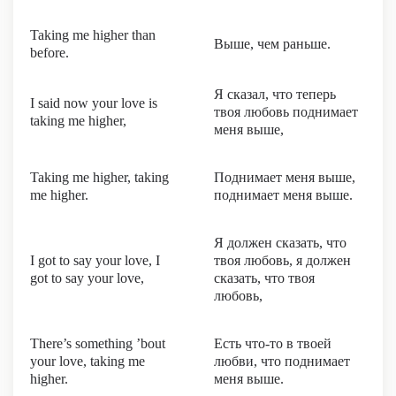
Taking me higher than
Выше, чем раньше.
before.
Я сказал, что теперь
I said now your love is
твоя любовь поднимает
taking me higher,
меня выше,
Taking me higher, taking
Поднимает меня выше,
me higher.
поднимает меня выше.
Я должен сказать, что
I got to say your love, I
твоя любовь, я должен
got to say your love,
сказать, что твоя
любовь,
There’s something ’bout
Есть что-то в твоей
your love, taking me
любви, что поднимает
higher.
меня выше.