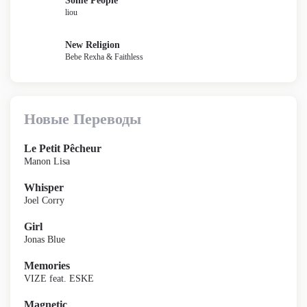
Some People
liou
New Religion
Bebe Rexha & Faithless
Новые Переводы
Le Petit Pêcheur
Manon Lisa
Whisper
Joel Corry
Girl
Jonas Blue
Memories
VIZE feat. ESKE
Magnetic