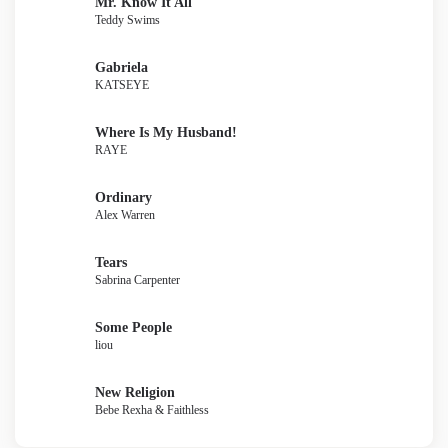
Mr. Know It All
Teddy Swims
Gabriela
KATSEYE
Where Is My Husband!
RAYE
Ordinary
Alex Warren
Tears
Sabrina Carpenter
Some People
liou
New Religion
Bebe Rexha & Faithless