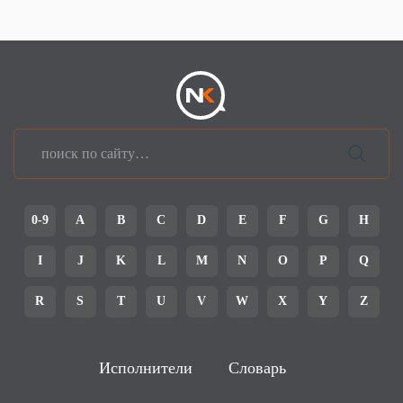
0-9
A
B
C
D
E
F
G
H
I
J
K
L
M
N
O
P
Q
R
S
T
U
V
W
X
Y
Z
Исполнители
Словарь