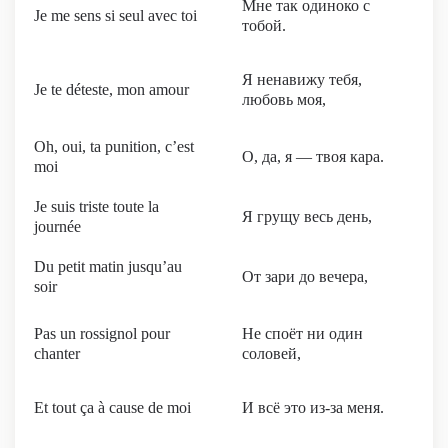
Мне так одиноко с
Je me sens si seul avec toi
тобой.
Я ненавижу тебя,
Je te déteste, mon amour
любовь моя,
Oh, oui, ta punition, c’est
О, да, я — твоя кара.
moi
Je suis triste toute la
Я грущу весь день,
journée
Du petit matin jusqu’au
От зари до вечера,
soir
Pas un rossignol pour
Не споёт ни один
chanter
соловей,
Et tout ça à cause de moi
И всё это из-за меня.