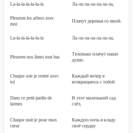
La-la-la-la-la-la-la
Ла-ла-ла-ла-ла-ла-ла,
Pleurent les arbres avec
Плачут деревья со мной.
moi
La-la-la-la-la-la-la
Ла-ла-ла-ла-ла-ла-ла,
Тихонько плачут наши
Pleurent nos âmes tout bas
души.
Chaque soir je rentre avec
Каждый вечер я
toi
возвращаюсь с тобой
Dans ce petit jardin de
В этот маленький сад
larmes
слёз,
Chaque nuit je pose mon
Каждую ночь я кладу
cœur
своё сердце