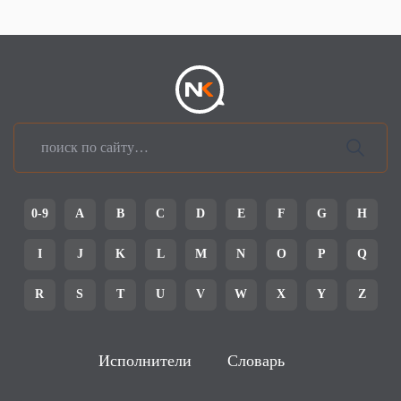
0-9
A
B
C
D
E
F
G
H
I
J
K
L
M
N
O
P
Q
R
S
T
U
V
W
X
Y
Z
Исполнители
Словарь