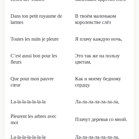
Dans ton petit royaume de
В твоём маленьком
larmes
королевстве слёз
Toutes les nuits je pleure
Я плачу каждую ночь,
C’est aussi bon pour les
Это так же на пользу
fleurs
цветам,
Que pour mon pauvre
Как и моему бедному
cœur
сердцу.
La-la-la-la-la-la-la
Ла-ла-ла-ла-ла-ла-ла,
Pleurent les arbres avec
Плачут деревья со мной.
moi
La-la-la-la-la-la-la
Ла-ла-ла-ла-ла-ла-ла,