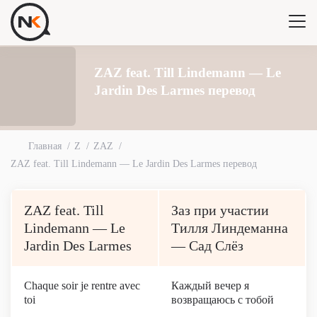
ZAZ feat. Till Lindemann — Le
Jardin Des Larmes перевод
Главная
Z
ZAZ
ZAZ feat. Till Lindemann — Le Jardin Des Larmes перевод
ZAZ feat. Till
Заз при участии
Lindemann — Le
Тилля Линдеманна
Jardin Des Larmes
— Сад Слёз
Chaque soir je rentre avec
Каждый вечер я
toi
возвращаюсь с тобой