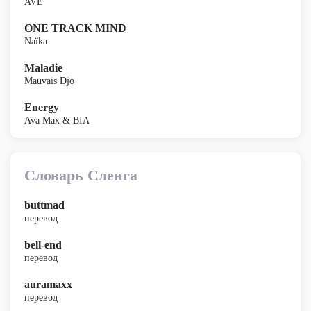
AVE
ONE TRACK MIND
Naïka
Maladie
Mauvais Djo
Energy
Ava Max & BIA
Словарь Сленга
buttmad
перевод
bell-end
перевод
auramaxx
перевод