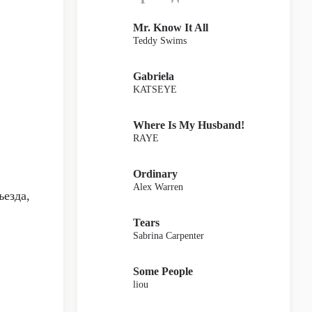
Mr. Know It All
Teddy Swims
Gabriela
KATSEYE
Where Is My Husband!
RAYE
Ordinary
Alex Warren
ъезда,
Tears
Sabrina Carpenter
Some People
liou