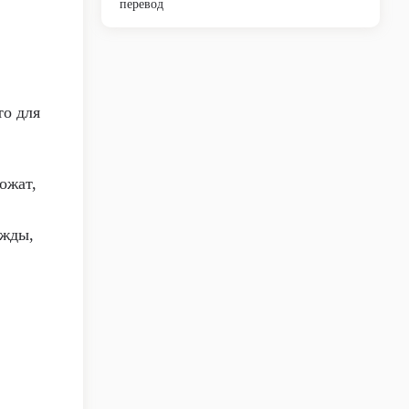
перевод
то для
ожат,
ежды,