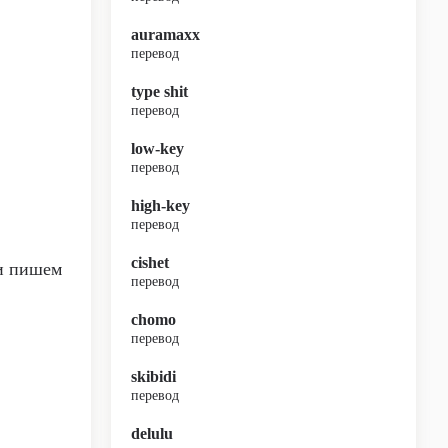
auramaxx
перевод
type shit
перевод
low-key
перевод
high-key
перевод
cishet
и пишем
перевод
chomo
перевод
skibidi
перевод
delulu