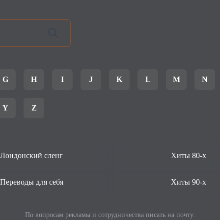
G
H
I
J
K
L
M
N
Y
Z
Лондонский сленг
Хиты 80-х
Переводы для себя
Хиты 90-х
По вопросам рекламы и сотрудничества писать на почту: