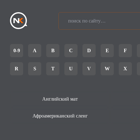
0-9
A
B
C
D
E
F
R
S
T
U
V
W
X
Английский мат
Афроамериканский сленг