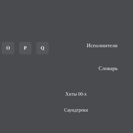
Исполнители
O
P
Q
Словарь
Хиты 00-х
Саундтреки