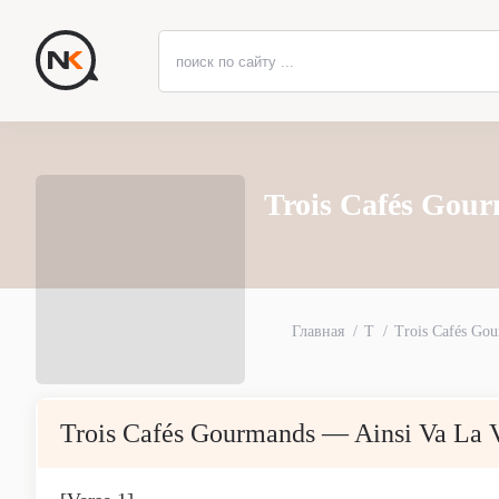
Trois Cafés Gour
Главная
T
Trois Cafés Go
Trois Cafés Gourmands — Ainsi Va La 