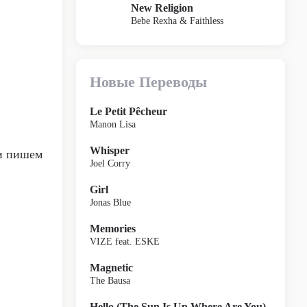
New Religion
Bebe Rexha & Faithless
Новые Переводы
Le Petit Pêcheur
Manon Lisa
Whisper
и пишем
Joel Corry
Girl
Jonas Blue
Memories
VIZE feat. ESKE
Magnetic
The Bausa
Hello (The Sun Is Up Where Are You)