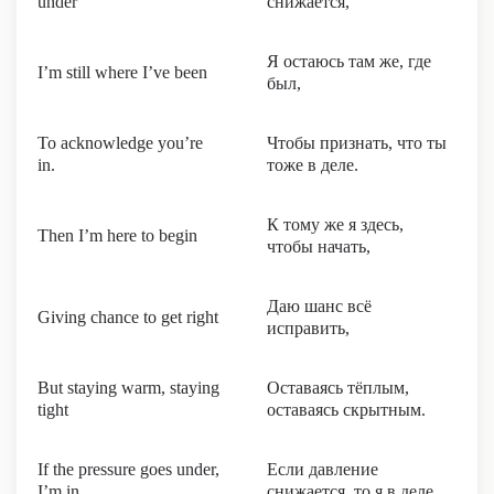
under
снижается,
Я остаюсь там же, где
I’m still where I’ve been
был,
To acknowledge you’re
Чтобы признать, что ты
in.
тоже в деле.
К тому же я здесь,
Then I’m here to begin
чтобы начать,
Даю шанс всё
Giving chance to get right
исправить,
But staying warm, staying
Оставаясь тёплым,
tight
оставаясь скрытным.
If the pressure goes under,
Если давление
I’m in.
снижается, то я в деле.