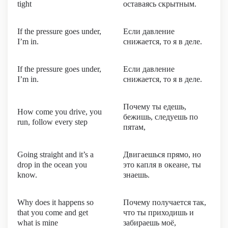
tight
оставаясь скрытным.
If the pressure goes under,
Если давление
I’m in.
снижается, то я в деле.
If the pressure goes under,
Если давление
I’m in.
снижается, то я в деле.
Почему ты едешь,
How come you drive, you
бежишь, следуешь по
run, follow every step
пятам,
Going straight and it’s a
Двигаешься прямо, но
drop in the ocean you
это капля в океане, ты
know.
знаешь.
Why does it happens so
Почему получается так,
that you come and get
что ты приходишь и
what is mine
забираешь моё,