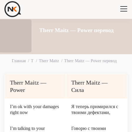
Therr Maitz — Power перевод
Главная
T
Therr Maitz
Therr Maitz — Power перевод
Therr Maitz —
Therr Maitz —
Power
Сила
I’m ok with your damages
Я теперь примирился с
right now
твоими дефектами,
I’m talking to your
Говорю с твоими