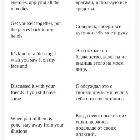
enemies, applying all the
врагами, использую все
remedies
средства,
Get yourself together, put
Соберись, собери все
the pieces back in my
кусочки себя мне в руку.
hands
Это похоже на
It’s kind of a blessing, I
блаженство, жаль ты не
wish you saw it on my
видишь этого на моем
face and
лице,
Discussed it with your
Я обсуждал это с
friends if you still have
твоими друзьями, если у
some
тебя они ещё остались.
Когда некоторые из них
When part of them is
ушли, держись
gone, stay away from your
подальше от своих
illusions
иллюзий.