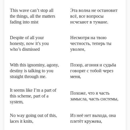
This wave can’t stop all
Эта волна не остановит
the things, all the matters
всё, все вопросы
fading into mist
исчезают в тумане.
Despite of all your
Несмотря на твою
honesty, now it’s you
честность, теперь ты
who’s dismissed
уволен,
With this ignominy, agony,
Позор, агония и судьба
destiny is talking to you
говорят с тобой через
straight through me.
меня,
It seems like I’m a part of
Похоже, что я часть
this scheme, part of a
замысла, часть системы,
system,
No way going out of this,
Из неё нет выхода, она
laces it knits,
плетёт кружева,