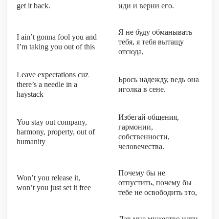
get it back.
иди и верни его.
Я не буду обманывать
I ain’t gonna fool you and
тебя, я тебя вытащу
I’m taking you out of this
отсюда,
Leave expectations cuz
Брось надежду, ведь она
there’s a needle in a
иголка в сене.
haystack
Избегай общения,
You stay out company,
гармонии,
harmony, property, out of
собственности,
humanity
человечества.
Почему бы не
Won’t you release it,
отпустить, почему бы
won’t you just set it free
тебе не освободить это,
Дав мне мужество идти