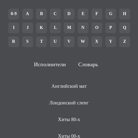
0-9
A
B
C
D
E
F
G
H
I
J
K
L
M
N
O
P
Q
R
S
T
U
V
W
X
Y
Z
Исполнители
Словарь
Английский мат
Лондонский сленг
Хиты 80-х
Хиты 00-х