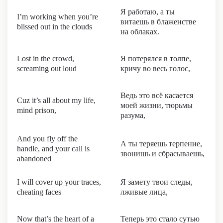
Я работаю, а ты
I’m working when you’re
витаешь в блаженстве
blissed out in the clouds
на облаках.
Lost in the crowd,
Я потерялся в толпе,
screaming out loud
кричу во весь голос,
Ведь это всё касается
Cuz it’s all about my life,
моей жизни, тюрьмы
mind prison,
разума,
And you fly off the
А ты теряешь терпение,
handle, and your call is
звонишь и сбрасываешь,
abandoned
I will cover up your traces,
Я замету твои следы,
cheating faces
лживые лица,
Now that’s the heart of a
Теперь это стало сутью