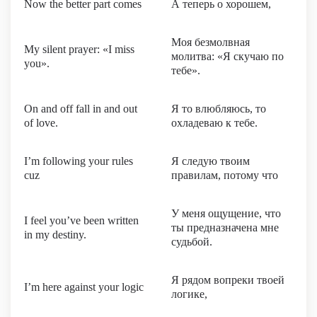
Now the better part comes
А теперь о хорошем,
Моя безмолвная
My silent prayer: «I miss
молитва: «Я скучаю по
you».
тебе».
On and off fall in and out
Я то влюбляюсь, то
of love.
охладеваю к тебе.
I’m following your rules
Я следую твоим
cuz
правилам, потому что
У меня ощущение, что
I feel you’ve been written
ты предназначена мне
in my destiny.
судьбой.
Я рядом вопреки твоей
I’m here against your logic
логике,