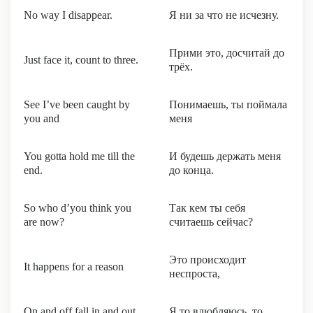
No way I disappear.
Я ни за что не исчезну.
Прими это, досчитай до
Just face it, count to three.
трёх.
See I’ve been caught by
Понимаешь, ты поймала
you and
меня
You gotta hold me till the
И будешь держать меня
end.
до конца.
So who d’you think you
Так кем ты себя
are now?
считаешь сейчас?
Это происходит
It happens for a reason
неспроста,
On and off fall in and out
Я то влюбляюсь, то