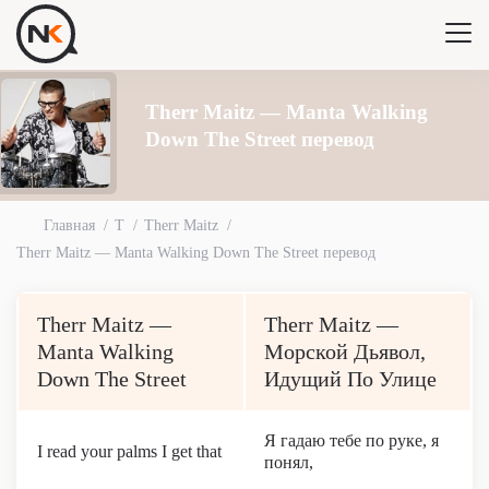
Therr Maitz — Manta Walking
Down The Street перевод
Главная
T
Therr Maitz
Therr Maitz — Manta Walking Down The Street перевод
Therr Maitz —
Therr Maitz —
Manta Walking
Морской Дьявол,
Down The Street
Идущий По Улице
Я гадаю тебе по руке, я
I read your palms I get that
понял,