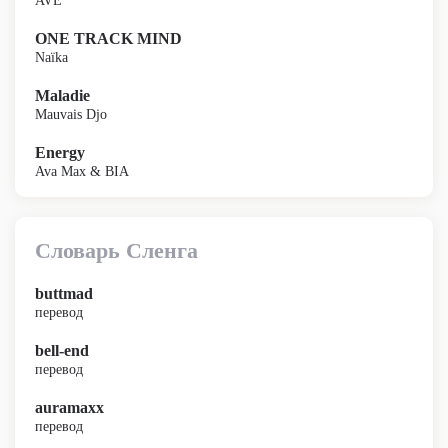
AVE
ONE TRACK MIND
Naïka
Maladie
Mauvais Djo
Energy
Ava Max & BIA
Словарь Сленга
buttmad
перевод
bell-end
перевод
auramaxx
перевод