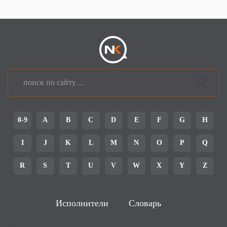
0-9
A
B
C
D
E
F
G
H
I
J
K
L
M
N
O
P
Q
R
S
T
U
V
W
X
Y
Z
Исполнители
Словарь