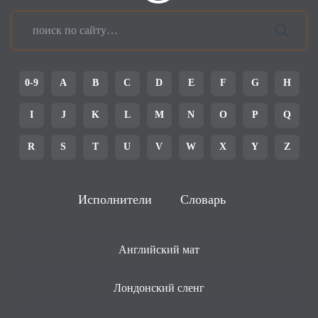
0-9
A
B
C
D
E
F
G
H
I
J
K
L
M
N
O
P
Q
R
S
T
U
V
W
X
Y
Z
Исполнители
Словарь
Английский мат
Лондонский сленг