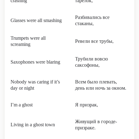
crashing
тарелок,
Разбивались все
Glasses were all smashing
стаканы,
Trumpets were all
Ревели все трубы,
screaming
Трубили вовсю
Saxophones were blaring
саксофоны,
Nobody was caring if it’s
Всем было плевать,
day or night
день или ночь за окном.
I’m a ghost
Я призрак,
Живущий в городе-
Living in a ghost town
призраке.