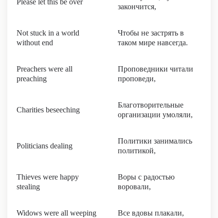
Please let this be over
закончится,
Not stuck in a world
Чтобы не застрять в
without end
таком мире навсегда.
Preachers were all
Проповедники читали
preaching
проповеди,
Благотворительные
Charities beseeching
организации умоляли,
Политики занимались
Politicians dealing
политикой,
Thieves were happy
Воры с радостью
stealing
воровали,
Widows were all weeping
Все вдовы плакали,