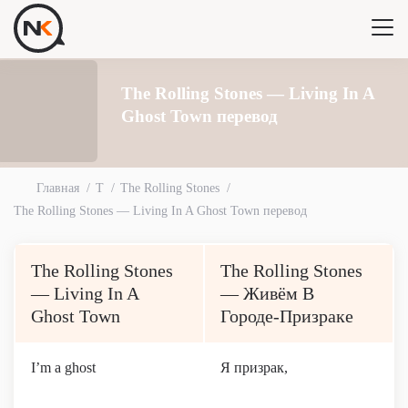
The Rolling Stones — Living In A
Ghost Town перевод
Главная
T
The Rolling Stones
The Rolling Stones — Living In A Ghost Town перевод
The Rolling Stones
The Rolling Stones
— Living In A
— Живём В
Ghost Town
Городе-Призраке
I’m a ghost
Я призрак,