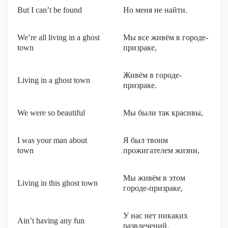
But I can’t be found
Но меня не найти.
We’re all living in a ghost
Мы все живём в городе-
town
призраке,
Живём в городе-
Living in a ghost town
призраке.
We were so beautiful
Мы были так красивы,
I was your man about
Я был твоим
town
прожигателем жизни,
Мы живём в этом
Living in this ghost town
городе-призраке,
У нас нет никаких
Ain’t having any fun
развлечений.