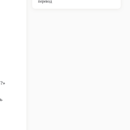
перевод
е?»
ь