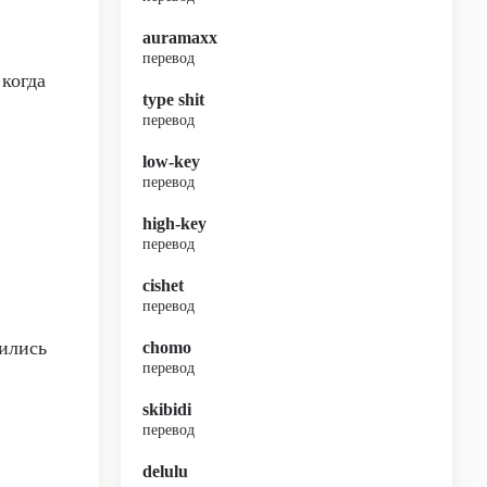
auramaxx
перевод
 когда
type shit
перевод
low-key
перевод
high-key
перевод
cishet
перевод
вились
chomo
перевод
skibidi
перевод
delulu