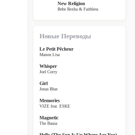
New Religion
Bebe Rexha & Faithless
Новые Переводы
Le Petit Pêcheur
Manon Lisa
Whisper
Joel Corry
Girl
Jonas Blue
Memories
VIZE feat. ESKE
Magnetic
The Bausa
Hello (The Sun Is Up Where Are You)