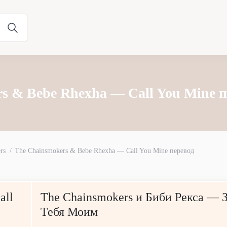
s & Bebe Rhexha — Call You Mine п
rs
The Chainsmokers & Bebe Rhexha — Call You Mine перевод
all
The Chainsmokers и Биби Рекса — 
Тебя Моим