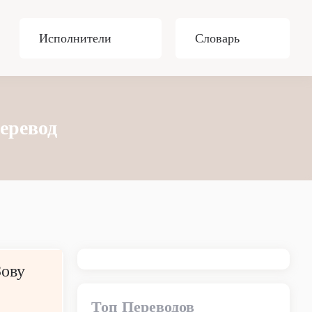
Исполнители
Словарь
еревод
Зову
Топ Переводов