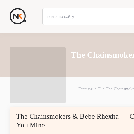
The Chainsmoker
Главная
T
The Chainsmoke
The Chainsmokers & Bebe Rhexha — C
You Mine