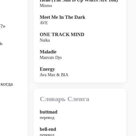
Mizmo
Meet Me In The Dark
AVE
е?»
ONE TRACK MIND
Naïka
ь
Maladie
Mauvais Djo
Energy
Ava Max & BIA
 когда
Словарь Сленга
buttmad
перевод
bell-end
перевод