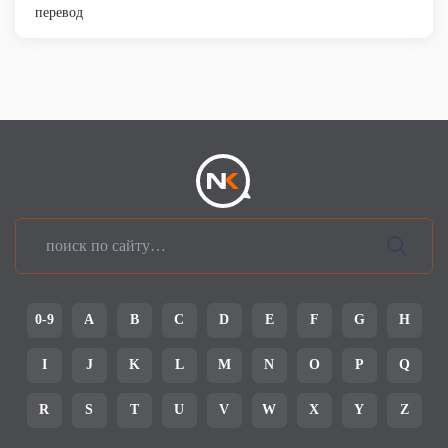
перевод
0-9
A
B
C
D
E
F
G
H
I
J
K
L
M
N
O
P
Q
R
S
T
U
V
W
X
Y
Z