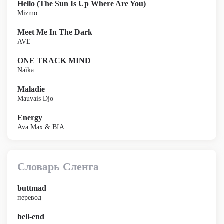
Hello (The Sun Is Up Where Are You)
Mizmo
Meet Me In The Dark
AVE
ONE TRACK MIND
Naïka
Maladie
Mauvais Djo
Energy
Ava Max & BIA
Словарь Сленга
buttmad
перевод
bell-end