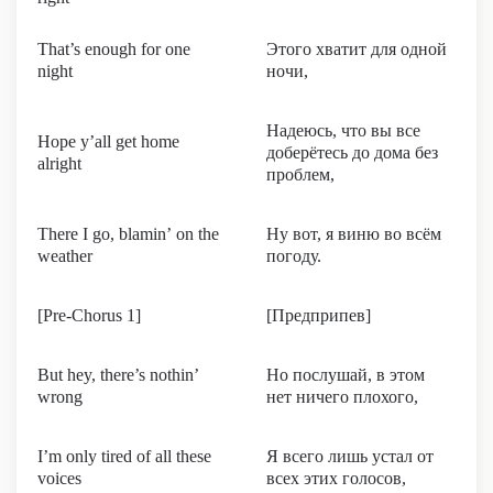
That’s enough for one
Этого хватит для одной
night
ночи,
Надеюсь, что вы все
Hope y’all get home
доберётесь до дома без
alright
проблем,
There I go, blamin’ on the
Ну вот, я виню во всём
weather
погоду.
[Pre-Chorus 1]
[Предприпев]
But hey, there’s nothin’
Но послушай, в этом
wrong
нет ничего плохого,
I’m only tired of all these
Я всего лишь устал от
voices
всех этих голосов,