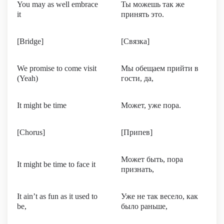
You may as well embrace
Ты можешь так же
it
принять это.
[Bridge]
[Связка]
We promise to come visit
Мы обещаем прийти в
(Yeah)
гости, да,
It might be time
Может, уже пора.
[Chorus]
[Припев]
Может быть, пора
It might be time to face it
признать,
It ain’t as fun as it used to
Уже не так весело, как
be,
было раньше,