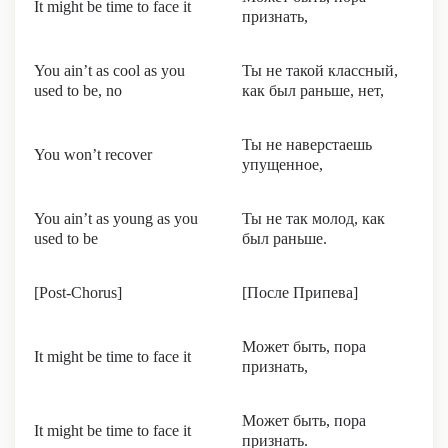
It might be time to face it
признать,
You ain’t as cool as you
Ты не такой классный,
used to be, no
как был раньше, нет,
Ты не наверстаешь
You won’t recover
упущенное,
You ain’t as young as you
Ты не так молод, как
used to be
был раньше.
[Post-Chorus]
[После Припева]
Может быть, пора
It might be time to face it
признать,
Может быть, пора
It might be time to face it
признать.