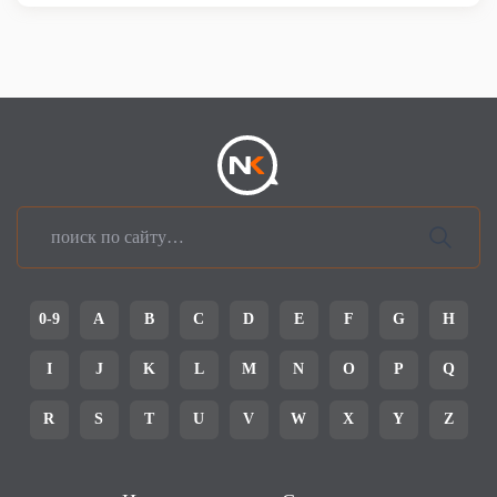
0-9
A
B
C
D
E
F
G
H
I
J
K
L
M
N
O
P
Q
R
S
T
U
V
W
X
Y
Z