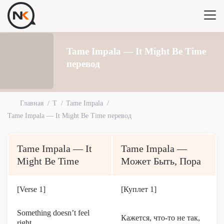
Tame Impala — It Might Be Time
перевод
Главная
T
Tame Impala
Tame Impala — It Might Be Time перевод
Tame Impala — It
Tame Impala —
Might Be Time
Может Быть, Пора
[Verse 1]
[Куплет 1]
Something doesn’t feel
Кажется, что-то не так,
right