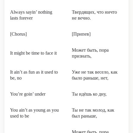
Always sayin’ nothing
Твердящих, что ничто
lasts forever
не вечно.
[Chorus]
[Припев]
Может быть, пора
It might be time to face it
признать,
It ain’t as fun as it used to
Уже не так весело, как
be, no
было раньше, нет,
You’re goin’ under
Ты идёшь ко дну,
You ain’t as young as you
Ты не так молод, как
used to be
был раньше,
Может быть, пора