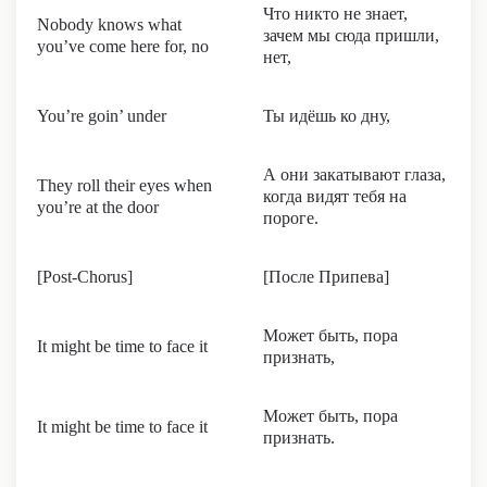
Что никто не знает,
Nobody knows what
зачем мы сюда пришли,
you’ve come here for, no
нет,
You’re goin’ under
Ты идёшь ко дну,
А они закатывают глаза,
They roll their eyes when
когда видят тебя на
you’re at the door
пороге.
[Post-Chorus]
[После Припева]
Может быть, пора
It might be time to face it
признать,
Может быть, пора
It might be time to face it
признать.