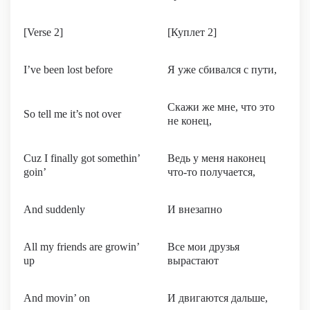
[Verse 2]
[Куплет 2]
I’ve been lost before
Я уже сбивался с пути,
Скажи же мне, что это
So tell me it’s not over
не конец,
Cuz I finally got somethin’
Ведь у меня наконец
goin’
что-то получается,
And suddenly
И внезапно
All my friends are growin’
Все мои друзья
up
вырастают
And movin’ on
И двигаются дальше,