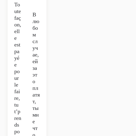
To
ute
В
faç
лю
on,
бо
ell
м
e
сл
est
уч
pa
ае,
yé
ей
e
за
po
эт
ur
о
le
пл
fai
атя
re,
т,
tu
ты
t’p
мн
ren
е
ds
чт
po
о,