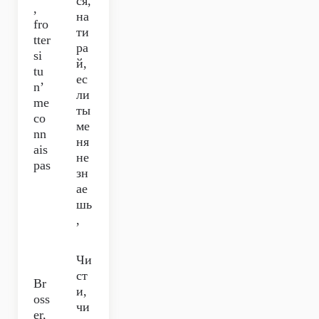
ся,
,
на
fro
ти
tter
ра
si
й,
tu
ес
n’
ли
me
ты
co
ме
nn
ня
ais
не
pas
зн
ае
шь
,
Чи
ст
Br
и,
oss
чи
er,