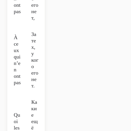
ont
его
pas
не
т,
За
À
те
ce
х,
ux
у
qui
ког
n’e
о
n
его
ont
не
pas
т.
Ка
ки
Qu
е
oi
ещ
les
ё