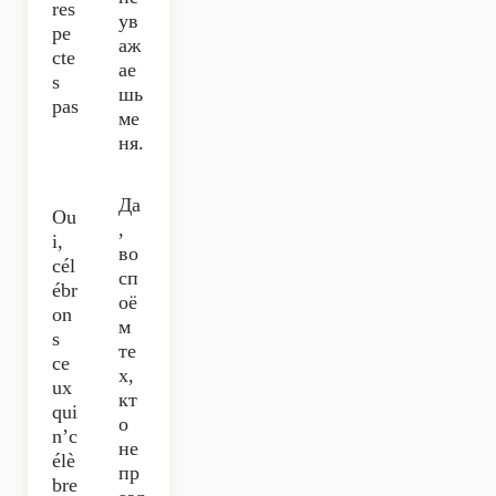
res
ув
pe
аж
cte
ае
s
шь
pas
ме
ня.
Да
Ou
,
i,
во
cél
сп
ébr
оё
on
м
s
те
ce
х,
ux
кт
qui
о
n’c
не
élè
пр
bre