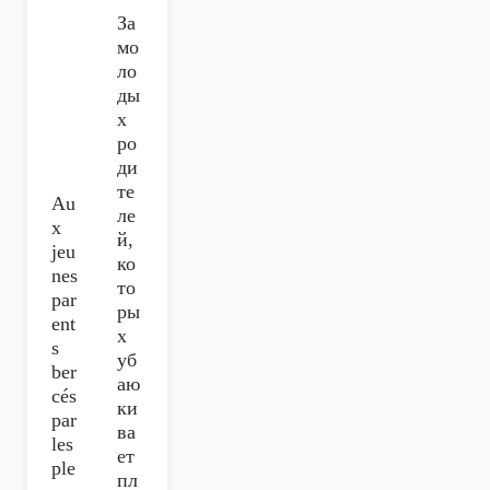
За
мо
ло
ды
х
ро
ди
те
Au
ле
x
й,
jeu
ко
nes
то
par
ры
ent
х
s
уб
ber
аю
cés
ки
par
ва
les
ет
ple
пл