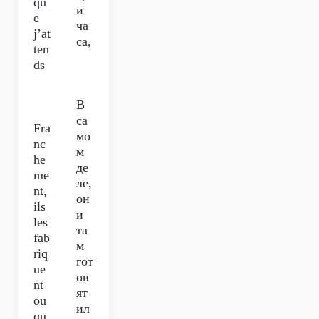
qu
и
e
ча
j’at
са,
ten
ds
В
са
Fra
мо
nc
м
he
де
me
ле,
nt,
он
ils
и
les
та
fab
м
riq
гот
ue
ов
nt
ят
ou
ил
qu