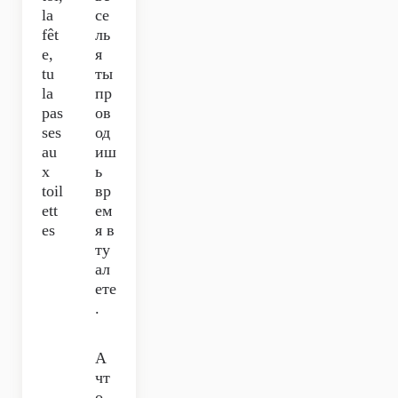
la
се
fêt
ль
e,
я
tu
ты
la
пр
pas
ов
ses
од
au
иш
x
ь
toil
вр
ett
ем
es
я в
ту
ал
ете
.
А
чт
о