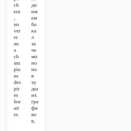
ch
дн
eur
им
,
ем
un
бо
ver
ка
re
л
au
за
x
че
ch
мп
am
ио
pio
но
ns
в
des
ху
pir
дш
es
их
hor
гра
air
фи
es
ко
в,