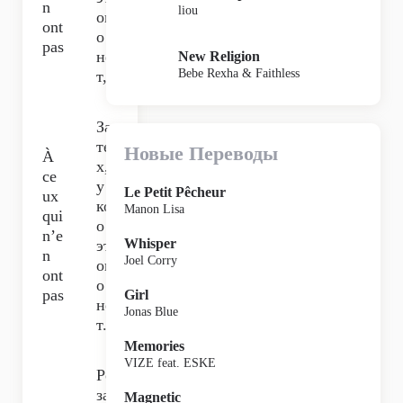
n
liou
ог
ont
о
pas
не
New Religion
Bebe Rexha & Faithless
т,
За
те
Новые Переводы
À
х,
ce
у
Le Petit Pêcheur
ux
ког
Manon Lisa
qui
о
n’e
Whisper
эт
n
Joel Corry
ог
ont
о
pas
Girl
не
Jonas Blue
т.
Memories
VIZE feat. ESKE
Ро
за,
Magnetic