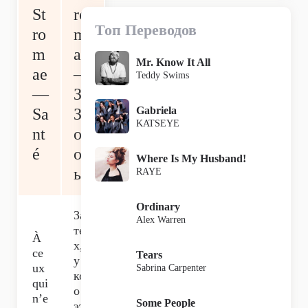
St
ro
Топ Переводов
ro
m
m
ae
Mr. Know It All
ae
—
Teddy Swims
—
За
Gabriela
Sa
Зд
KATSEYE
nt
ор
é
ов
Where Is My Husband!
ье
RAYE
Ordinary
За
Alex Warren
те
À
х,
ce
Tears
у
ux
Sabrina Carpenter
ког
qui
о
n’e
Some People
эт