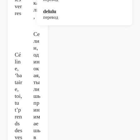
ка
ver
лы
delulu
res
,
перевод
Се
ли
н,
Cé
од
lin
ин
e,
ок
‘ba
ая,
tair
ты
e,
ли
toi,
шь
tu
пр
t’p
ин
ren
им
ds
ае
des
шь
ves
в