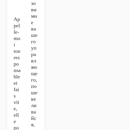
зо
ви
мн
Ap
е
pel
ва
le-
ше
mo
го
i
уп
ton
ра
res
вл
po
яю
nsa
ще
ble
го,
et
по
fai
ше
s
ве
vit
ли
e,
ва
ell
йс
e
я,
po