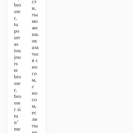
ст
bro
и,
sse
ты
r,
мо
tu
же
po
шь
urr
ок
as
аза
tou
тьс
jou
я с
rs
но
te
со
bro
м,
sse
с
r,
но
bro
со
sse
м,
r si
ес
tu
ли
n’
ты
me
не