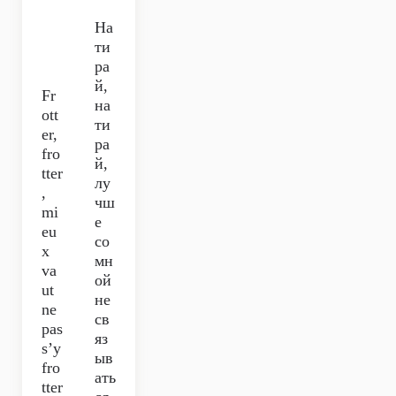
На
ти
ра
й,
Fr
на
ott
ти
er,
ра
fro
й,
tter
лу
,
чш
mi
е
eu
со
x
мн
va
ой
ut
не
ne
св
pas
яз
s’y
ыв
fro
ать
tter