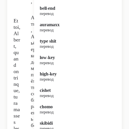
,
bell-end
перевод
А
Et
ты
auramaxx
toi,
,
перевод
Al
Ал
ber
type shit
ьб
t,
перевод
ер,
qu
ког
low-key
an
да
перевод
d
мы
on
high-key
пь
tri
перевод
ём,
nq
ты
ue,
cishet
со
перевод
tu
би
ra
ра
chomo
ma
еш
перевод
sse
ь
s
skibidi
бо
les
перевод