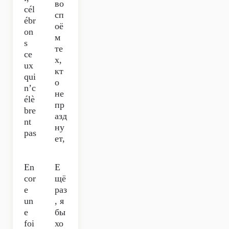
во
cél
сп
ébr
оё
on
м
s
те
ce
х,
ux
кт
qui
о
n’c
не
élè
пр
bre
азд
nt
ну
pas
ет,
En
Е
cor
щё
e
раз
un
, я
e
бы
foi
хо