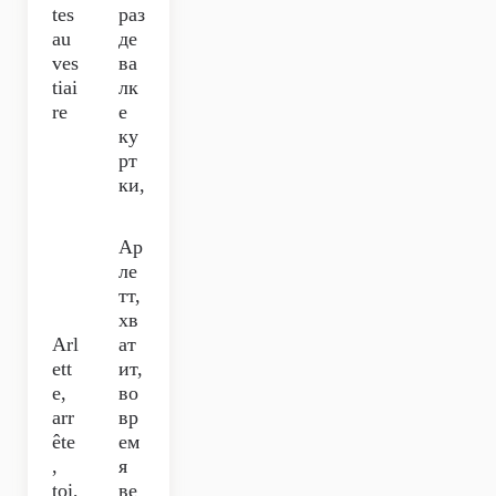
tes
раз
au
де
ves
ва
tiai
лк
re
е
ку
рт
ки,
Ар
ле
тт,
хв
Arl
ат
ett
ит,
e,
во
arr
вр
ête
ем
,
я
toi,
ве