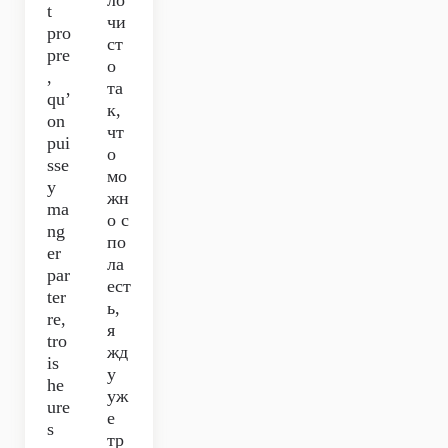
ло
t
чи
pro
ст
pre
о
,
та
qu’
к,
on
чт
pui
о
sse
мо
y
жн
ma
о с
ng
по
er
ла
par
ест
ter
ь,
re,
я
tro
жд
is
у
he
уж
ure
е
s
тр