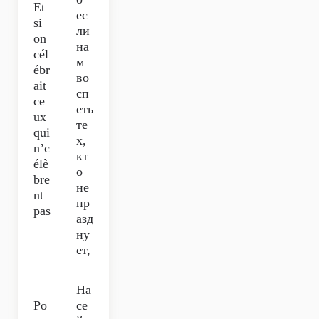
Et
ес
si
ли
on
на
cél
м
ébr
во
ait
сп
ce
еть
ux
те
qui
х,
n’c
кт
élè
о
bre
не
nt
пр
pas
азд
ну
ет,
На
Po
се