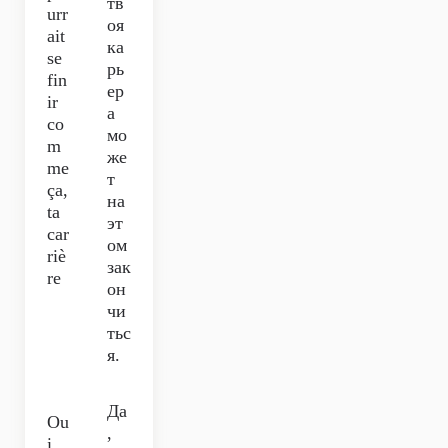
тв
urr
оя
ait
ка
se
рь
fin
ер
ir
а
co
мо
m
же
me
т
ça,
на
ta
эт
car
ом
riè
зак
re
он
чи
тьс
я.
Да
Ou
,
i,