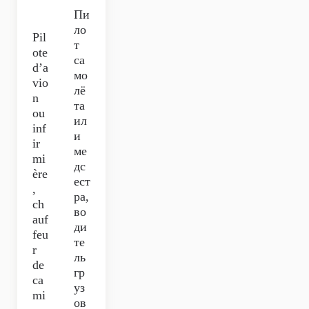
Пи
ло
Pil
т
ote
са
d’a
мо
vio
лё
n
та
ou
ил
inf
и
ir
ме
mi
дс
ère
ест
,
ра,
ch
во
auf
ди
feu
те
r
ль
de
гр
ca
уз
mi
ов