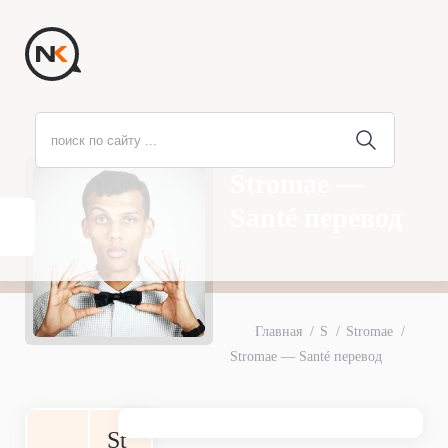
Stromae —
Santé перевод
Главная
S
Stromae
Stromae — Santé перевод
St