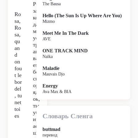
Ро
The Bausa
за,
Ro
Hello (The Sun Is Up Where Are You)
ког
sa,
Mizmo
да
Ro
мы
Meet Me In The Dark
sa,
ус
AVE
qu
тр
an
ONE TRACK MIND
аи
d
Naïka
ва
on
ем
fou
Maladie
бе
Mauvais Djo
t le
сп
bor
ор
Energy
del
яд
Ava Max & BIA
, tu
ок,
net
ты
toi
уб
Словарь Сленга
es
ир
ае
buttmad
шь
перевод