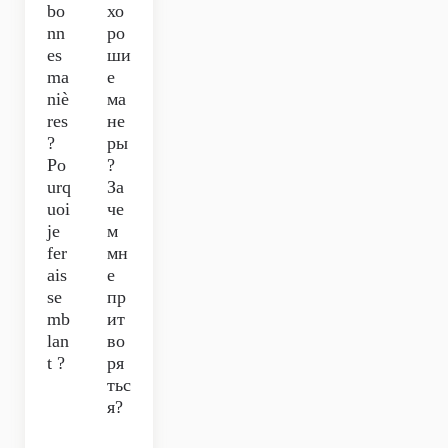
bo
хо
nn
ро
es
ши
ma
е
niè
ма
res
не
?
ры
Po
?
urq
За
uoi
че
je
м
fer
мн
ais
е
se
пр
mb
ит
lan
во
t ?
ря
тьс
я?