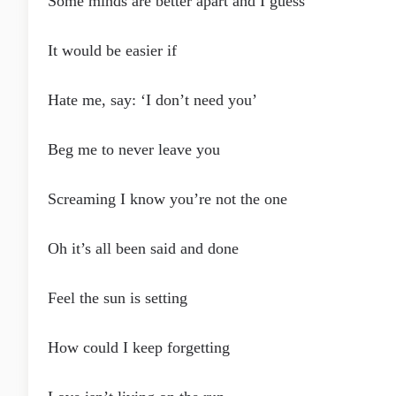
Some minds are better apart and I guess
It would be easier if
Hate me, say: ‘I don’t need you’
Beg me to never leave you
Screaming I know you’re not the one
Oh it’s all been said and done
Feel the sun is setting
How could I keep forgetting