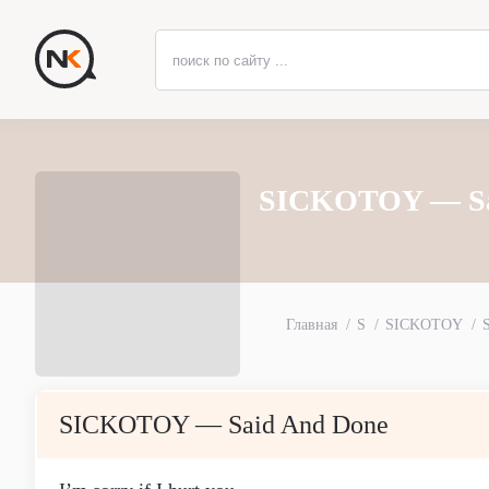
SICKOTOY — Sai
Главная
S
SICKOTOY
SICKOTOY — Said And Done