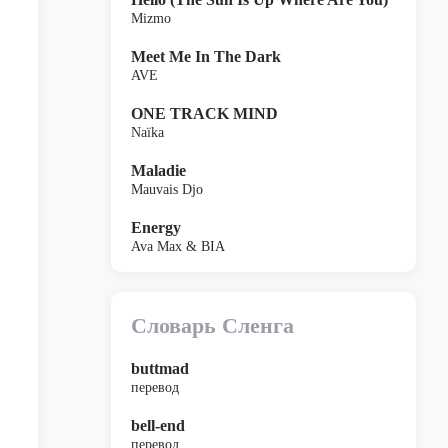
Mizmo
Meet Me In The Dark
AVE
ONE TRACK MIND
Naïka
Maladie
Mauvais Djo
Energy
Ava Max & BIA
Словарь Сленга
buttmad
перевод
bell-end
перевод