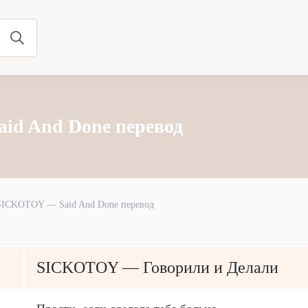
d And Done перевод
SICKOTOY — Said And Done перевод
SICKOTOY — Говорили и Делали