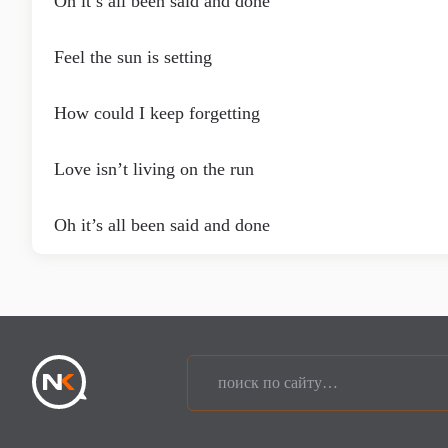
Oh it’s all been said and done
Feel the sun is setting
How could I keep forgetting
Love isn’t living on the run
Oh it’s all been said and done