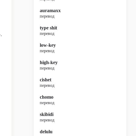
auramaxx
перевод
type shit
.
перевод
low-key
перевод
high-key
перевод
cishet
перевод
chomo
перевод
skibidi
перевод
delulu