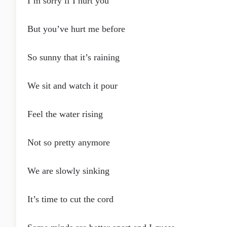
I’m sorry if I hurt you
But you’ve hurt me before
So sunny that it’s raining
We sit and watch it pour
Feel the water rising
Not so pretty anymore
We are slowly sinking
It’s time to cut the cord