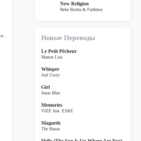
New Religion
Bebe Rexha & Faithless
».
Новые Переводы
Le Petit Pêcheur
Manon Lisa
Whisper
Joel Corry
Girl
Jonas Blue
Memories
VIZE feat. ESKE
Magnetic
The Bausa
Hello (The Sun Is Up Where Are You)