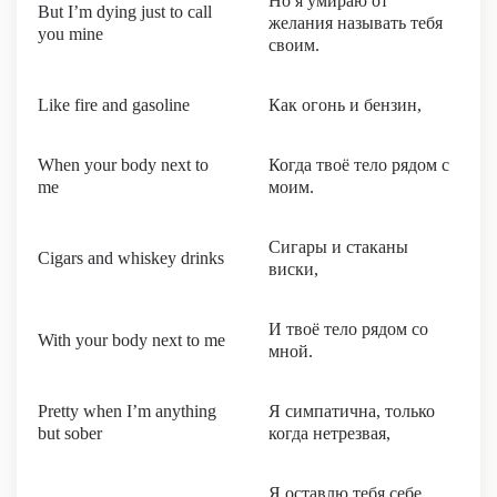
Но я умираю от
But I’m dying just to call
желания называть тебя
you mine
своим.
Like fire and gasoline
Как огонь и бензин,
When your body next to
Когда твоё тело рядом с
me
моим.
Сигары и стаканы
Cigars and whiskey drinks
виски,
И твоё тело рядом со
With your body next to me
мной.
Pretty when I’m anything
Я симпатична, только
but sober
когда нетрезвая,
Я оставлю тебя себе,