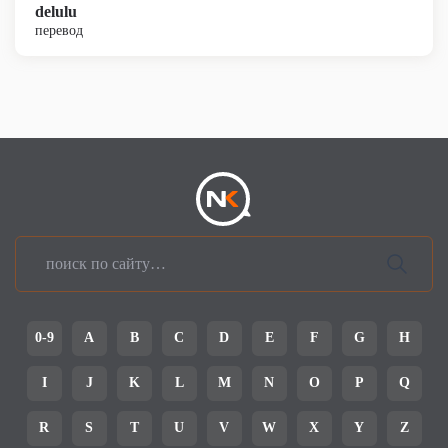
delulu
перевод
0-9
A
B
C
D
E
F
G
H
I
J
K
L
M
N
O
P
Q
R
S
T
U
V
W
X
Y
Z