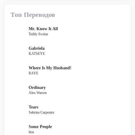
Топ Переводов
Mr. Know It All
Teddy Swims
Gabriela
KATSEYE
Where Is My Husband!
RAYE
Ordinary
Alex Warren
Tears
Sabrina Carpenter
Some People
liou