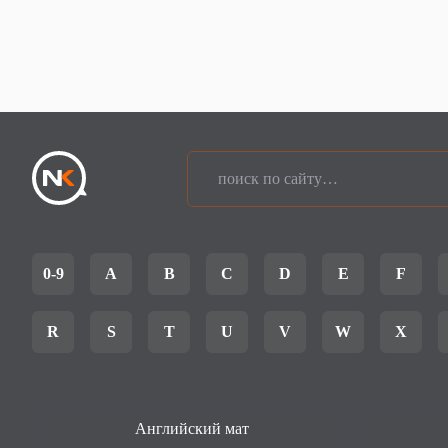
0-9
A
B
C
D
E
F
R
S
T
U
V
W
X
Английский мат