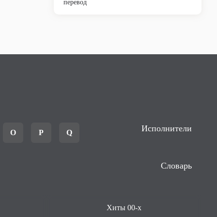
перевод
Исполнители
O
P
Q
Словарь
Хиты 00-х