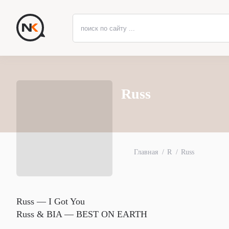
Russ
Главная
R
Russ
Russ — I Got You
Russ & BIA — BEST ON EARTH