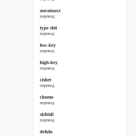
auramaxx
перевод
type shit
перевод
low-key
перевод
high-key
перевод
cishet
перевод
chomo
перевод
skibidi
перевод
delulu