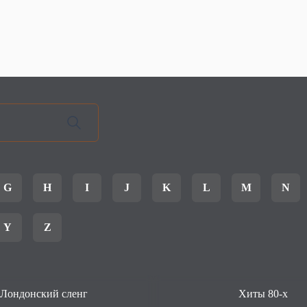
G
H
I
J
K
L
M
N
Y
Z
Лондонский сленг
Хиты 80-х