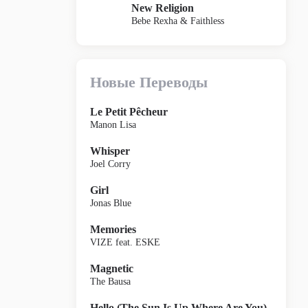
New Religion
Bebe Rexha & Faithless
Новые Переводы
Le Petit Pêcheur
Manon Lisa
Whisper
Joel Corry
Girl
Jonas Blue
Memories
VIZE feat. ESKE
Magnetic
The Bausa
Hello (The Sun Is Up Where Are You)