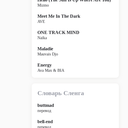
Mizmo
Meet Me In The Dark
AVE
ONE TRACK MIND
Naïka
Maladie
Mauvais Djo
Energy
Ava Max & BIA
Словарь Сленга
buttmad
перевод
bell-end
перевод