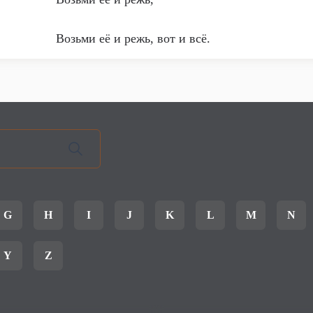
Возьми её и режь, вот и всё.
G
H
I
J
K
L
M
N
Y
Z