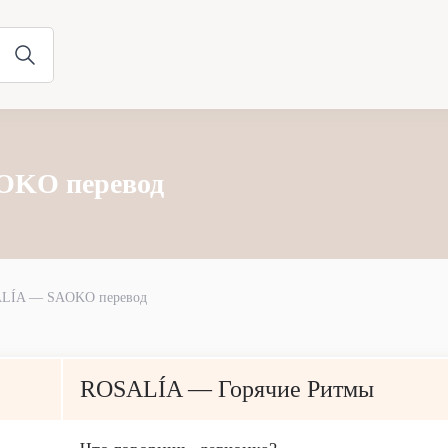
OKO перевод
LÍA — SAOKO перевод
ROSALÍA — Горячие Ритмы