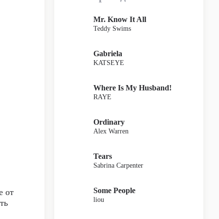
Mr. Know It All
Teddy Swims
Gabriela
KATSEYE
Where Is My Husband!
RAYE
Ordinary
Alex Warren
Tears
Sabrina Carpenter
Some People
е от
liou
ть