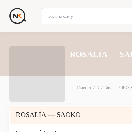
ROSALÍA — SA
Главная
R
Rosalía
ROSA
ROSALÍA — SAOKO