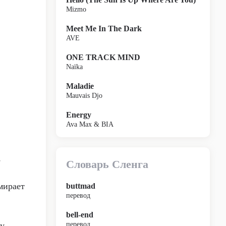
Mizmo
Meet Me In The Dark
AVE
ONE TRACK MIND
Naïka
Maladie
Mauvais Djo
Energy
Ava Max & BIA
,
Словарь Сленга
мирает
buttmad
перевод
bell-end
у,
перевод