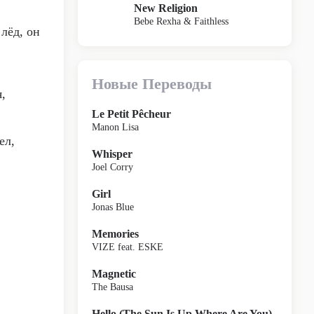
New Religion
Bebe Rexha & Faithless
лёд, он
Новые Переводы
,
Le Petit Pêcheur
Manon Lisa
ел,
Whisper
Joel Corry
Girl
Jonas Blue
Memories
VIZE feat. ESKE
Magnetic
The Bausa
Hello (The Sun Is Up Where Are You)