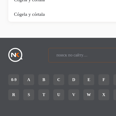
Cógela y córtala
0-9
A
B
C
D
E
F
R
S
T
U
V
W
X