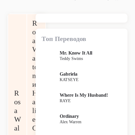
R
os
Топ Переводов
a
W
Mr. Know It All
al
Teddy Swims
to
Gabriela
n
KATSEYE
и
R
H
Where Is My Husband!
os
al
RAYE
a
li
Ordinary
W
e
Alex Warren
al
C