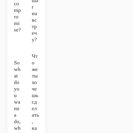
ша
co
г
mp
на
ro
вс
mi
тр
se?
еч
у?
Чт
So
о
wh
же
at
ты
do
хо
yo
че
u
шь
wa
сд
nn
ел
a
ать
do,
,
wh
ка