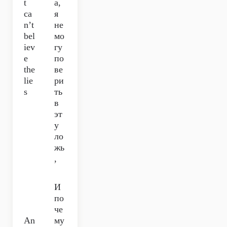
t
а,
ca
я
n’t
не
bel
мо
iev
гу
e
по
the
ве
lie
ри
s
ть
в
эт
у
ло
жь
,
И
по
че
An
му