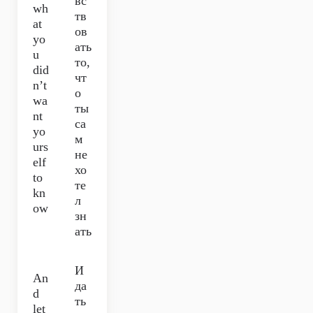
вс
wh
тв
at
ов
yo
ать
u
то,
did
чт
n’t
о
wa
ты
nt
са
yo
м
urs
не
elf
хо
to
те
kn
л
ow
зн
ать
И
An
да
d
ть
let