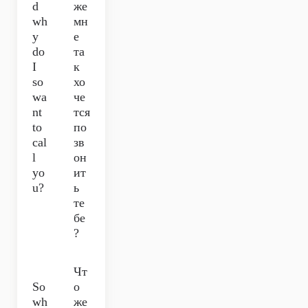
d
же
wh
мн
y
е
do
та
I
к
so
хо
wa
че
nt
тся
to
по
cal
зв
l
он
yo
ит
u?
ь
те
бе
?
Чт
So
о
wh
же