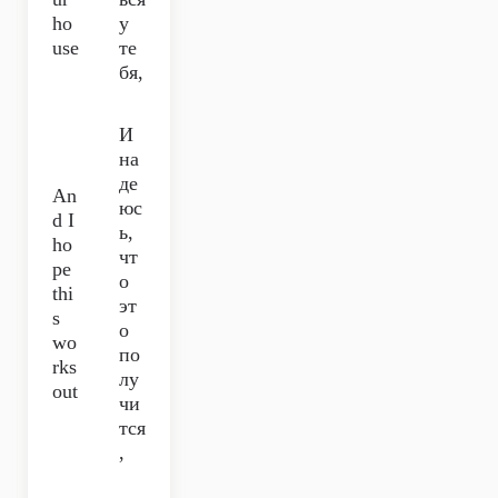
ho
у
use
те
бя,
И
на
де
An
юс
d I
ь,
ho
чт
pе
о
thi
эт
s
о
wo
по
rks
лу
out
чи
тся
,