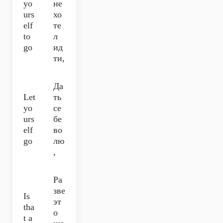
yo
не
urs
хо
elf
те
to
л
go
ид
ти,
Да
Let
ть
yo
се
urs
бе
elf
во
go
лю
,
Ра
зве
Is
эт
tha
о
t a