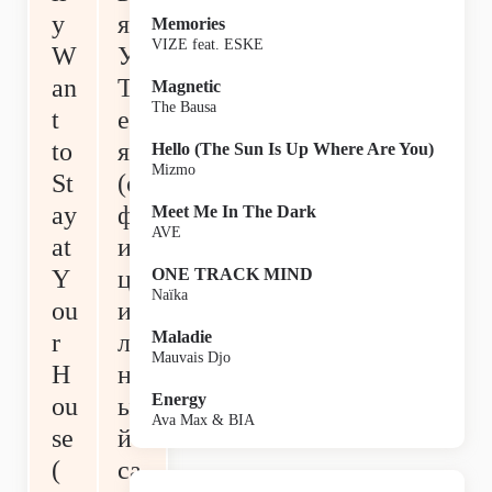
y
я
Memories
VIZE feat. ESKE
W
У
an
Т
Magnetic
The Bausa
t
еб
to
я
Hello (The Sun Is Up Where Are You)
Mizmo
St
(о
ay
ф
Meet Me In The Dark
AVE
at
и
Y
ц
ONE TRACK MIND
Naïka
ou
иа
Maladie
r
ль
Mauvais Djo
H
н
Energy
ou
ы
Ava Max & BIA
se
й
(
са