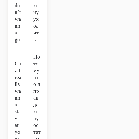
do
хо
n’t
чу
wa
ух
nn
од
a
ит
go
ь.
По
Cu
то
z I
му
rea
чт
lly
о я
wa
пр
nn
ав
a
да
sta
хо
y
чу
at
ос
yo
тат
ur
ься