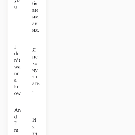
yo
бя
u
вн
им
ан
ия,
I
Я
do
не
n’t
хо
wa
чу
nn
зн
a
ать
kn
.
ow
An
d
И
I’
я
m
зн