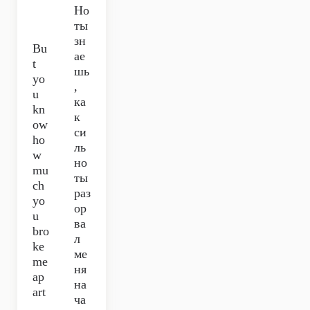
Но
ты
зн
Bu
ае
t
шь
yo
,
u
ка
kn
к
ow
си
ho
ль
w
но
mu
ты
ch
раз
yo
ор
u
ва
bro
л
ke
ме
me
ня
ap
на
art
ча