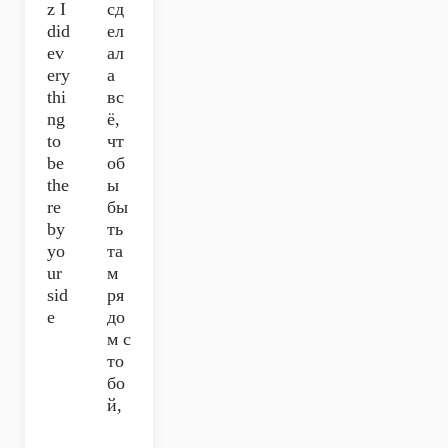
z I
сд
did
ел
ev
ал
ery
а
thi
вс
ng
ё,
to
чт
be
об
the
ы
re
бы
by
ть
yo
та
ur
м
sid
ря
e
до
м с
то
бо
й,