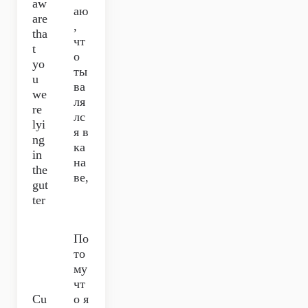
aw
аю
arе
,
tha
чт
t
о
yo
ты
u
ва
we
ля
re
лс
lyi
я в
ng
ка
in
на
the
ве,
gut
ter
По
то
му
чт
Cu
о я