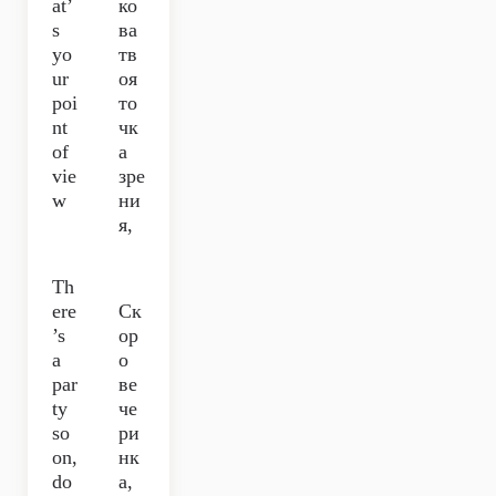
at’
ко
s
ва
yo
тв
ur
оя
poi
то
nt
чк
of
а
vie
зре
w
ни
я,
Th
ere
Ск
’s
ор
a
о
par
ве
ty
че
so
ри
on,
нк
do
а,