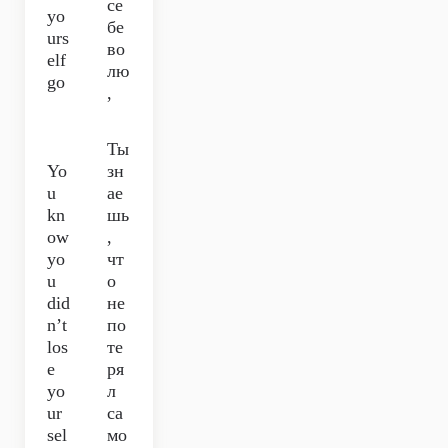
се
yo
бе
urs
во
elf
лю
go
,
Ты
Yo
зн
u
ае
kn
шь
ow
,
yo
чт
u
о
did
не
n’t
по
los
те
e
ря
yo
л
ur
са
sel
мо