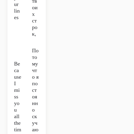
тв
ur
ои
lin
х
es
ст
ро
к,
По
то
Be
му
ca
чт
use
о я
I
по
mi
ст
ss
оя
yo
нн
u
о
all
ск
the
уч
tim
аю