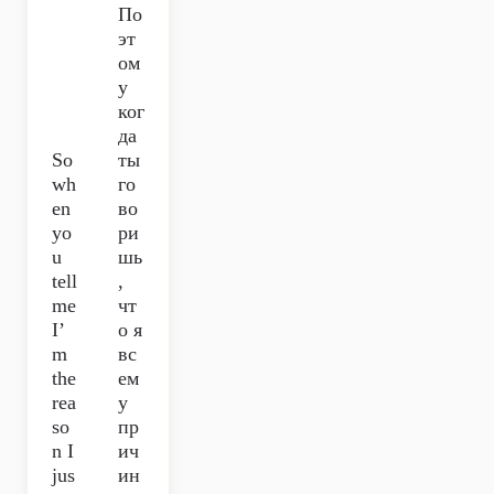
По
эт
ом
у
ког
да
So
ты
wh
го
en
во
yo
ри
u
шь
tell
,
me
чт
I’
о я
m
вс
the
ем
rea
у
so
пр
n I
ич
jus
ин