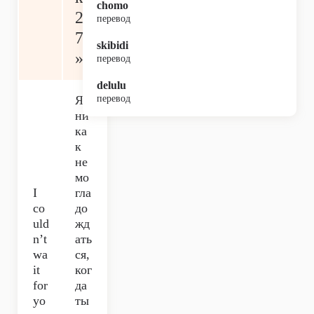
chomo
20
перевод
77
skibidi
»)
перевод
delulu
Я
перевод
ни
ка
к
не
мо
I
гла
co
до
uld
жд
n’t
ать
wa
ся,
it
ког
for
да
yo
ты