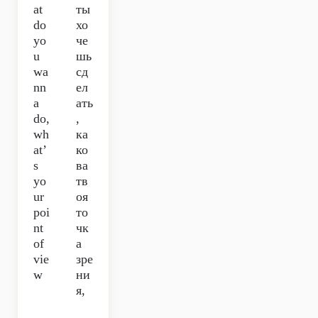
at
ты
do
хо
yo
че
u
шь
wa
сд
nn
ел
a
ать
do,
,
wh
ка
at’
ко
s
ва
yo
тв
ur
оя
poi
то
nt
чк
of
а
vie
зре
w
ни
я,