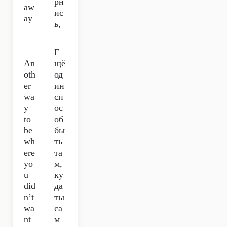
рн
aw
ис
ay
ь,
Е
An
щё
oth
од
er
ин
wa
сп
y
ос
to
об
be
бы
wh
ть
ere
та
yo
м,
u
ку
did
да
n’t
ты
wa
са
nt
м