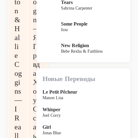
to
og
Tears
Sabrina Carpenter
n
gi
&
ns
Some People
H
—
liou
al
Я
li
П
New Religion
Bebe Rexha & Faithless
e
ра
C
вд
og
а
Новые Переводы
gi
Х
ns
оч
Le Petit Pêcheur
Manon Lisa
—
у
I
О
Whisper
Joel Corry
R
ст
ea
ат
Girl
Jonas Blue
ll
ьс