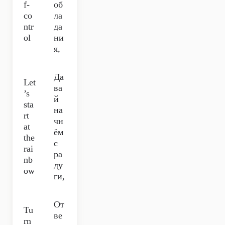
f-
об
co
ла
ntr
да
ol
ни
я,
Да
Let
ва
’s
й
sta
на
rt
чн
at
ём
the
с
rai
ра
nb
ду
ow
ги,
От
Tu
ве
rn