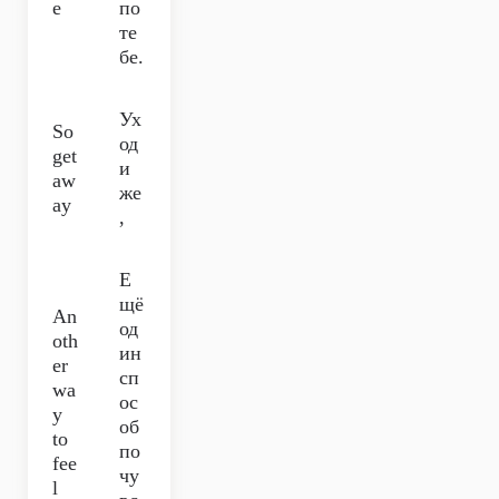
e
по
те
бе.
Ух
So
од
get
и
aw
же
ay
,
Е
щё
An
од
oth
ин
er
сп
wa
ос
y
об
to
по
fee
чу
l