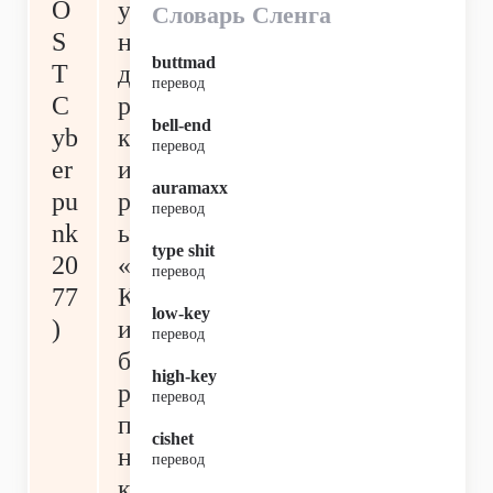
O
у
Словарь Сленга
S
н
buttmad
T
дт
перевод
C
ре
bell-end
yb
к
перевод
er
иг
auramaxx
pu
р
перевод
nk
ы
type shit
20
«
перевод
77
К
low-key
)
и
перевод
бе
high-key
р
перевод
па
cishet
н
перевод
к