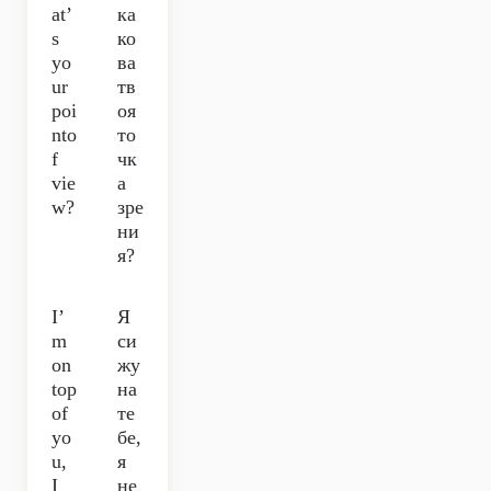
at’
ка
s
ко
yo
ва
ur
тв
poi
оя
nto
то
f
чк
vie
а
w?
зре
ни
я?
I’
Я
m
си
on
жу
top
на
of
те
yo
бе,
u,
я
I
не