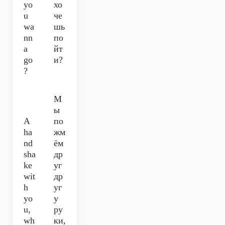
yo
хо
u
че
wa
шь
nn
по
a
йт
go
и?
?
М
ы
A
по
ha
жм
nd
ём
sha
др
ke
уг
wit
др
h
уг
yo
у
u,
ру
wh
ки,