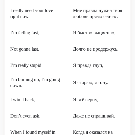
I really need your love
Мне правда нужна твоя
right now.
любовь прямо сейчас.
I’m fading fast,
Я быстро выцветаю,
Not gonna last.
Долго не продержусь.
I’m really stupid
Я правда глуп,
I’m burning up, I’m going
Я сгораю, я тону.
down.
I win it back,
Я всё верну,
Don’t even ask.
Даже не спрашивай.
When I found myself in
Когда я оказался на