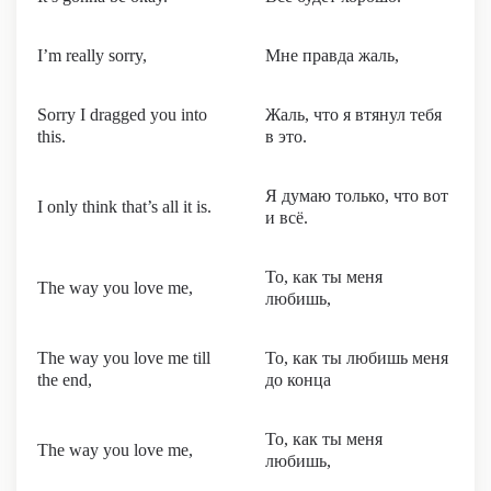
I’m really sorry,
Мне правда жаль,
Sorry I dragged you into
Жаль, что я втянул тебя
this.
в это.
Я думаю только, что вот
I only think that’s all it is.
и всё.
То, как ты меня
The way you love me,
любишь,
The way you love me till
То, как ты любишь меня
the end,
до конца
То, как ты меня
The way you love me,
любишь,