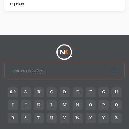
перевод
0-9
A
B
C
D
E
F
G
H
I
J
K
L
M
N
O
P
Q
R
S
T
U
V
W
X
Y
Z