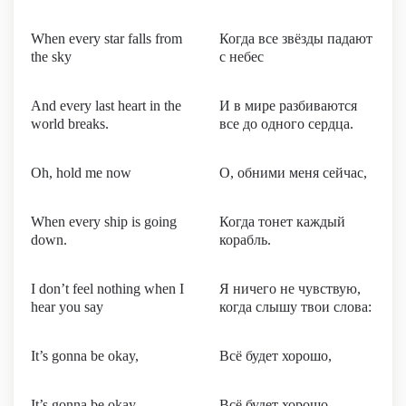
When every star falls from
Когда все звёзды падают
the sky
с небес
And every last heart in the
И в мире разбиваются
world breaks.
все до одного сердца.
Oh, hold me now
О, обними меня сейчас,
When every ship is going
Когда тонет каждый
down.
корабль.
I don’t feel nothing when I
Я ничего не чувствую,
hear you say
когда слышу твои слова:
It’s gonna be okay,
Всё будет хорошо,
It’s gonna be okay,
Всё будет хорошо,