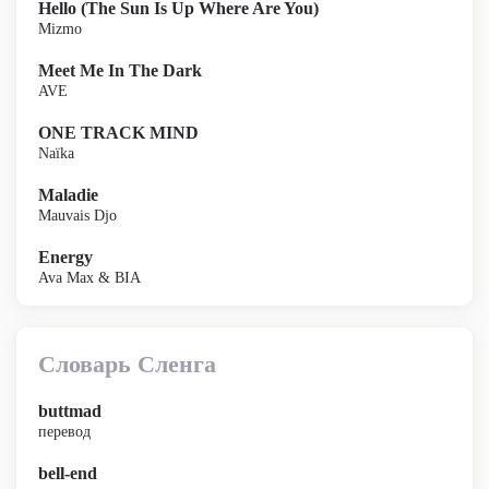
Hello (The Sun Is Up Where Are You)
Mizmo
Meet Me In The Dark
AVE
ONE TRACK MIND
Naïka
Maladie
Mauvais Djo
Energy
Ava Max & BIA
Словарь Сленга
buttmad
перевод
bell-end