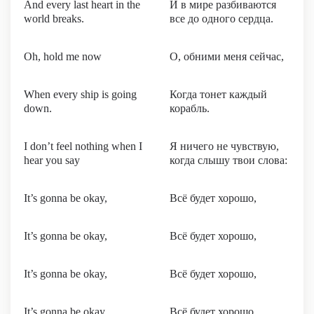
And every last heart in the
И в мире разбиваются
world breaks.
все до одного сердца.
Oh, hold me now
О, обними меня сейчас,
When every ship is going
Когда тонет каждый
down.
корабль.
I don’t feel nothing when I
Я ничего не чувствую,
hear you say
когда слышу твои слова:
It’s gonna be okay,
Всё будет хорошо,
It’s gonna be okay,
Всё будет хорошо,
It’s gonna be okay,
Всё будет хорошо,
It’s gonna be okay.
Всё будет хорошо.