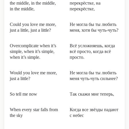
the middle, in the middle,
перекрёстке, на
in the middle,
перекрёстке,
Could you love me more,
Не могла бы ты любить
just a little, just a little?
меня, хотя бы чуть-чуть?
Overcomplicate when it’s
Всё усложняешь, когда
simple, when it’s simple,
всё просто, когда всё
when it’s simple.
просто.
Would you love me more,
Не могла бы ты любить
just a little?
меня чуть-чуть сильнее?
So tell me now
Так скажи мне теперь,
When every star falls from
Когда все звёзды падают
the sky
с небес