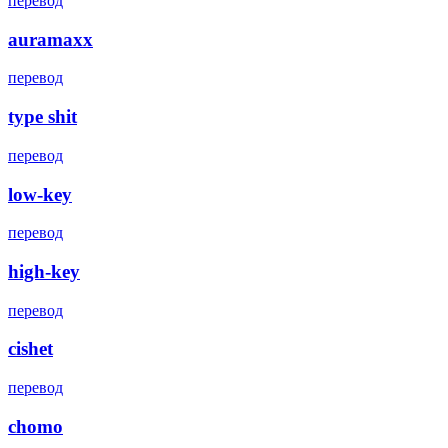
перевод
auramaxx
перевод
type shit
перевод
low-key
перевод
high-key
перевод
cishet
перевод
chomo