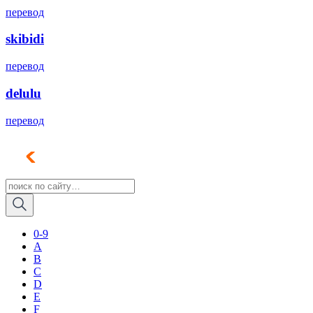
перевод
skibidi
перевод
delulu
перевод
0-9
A
B
C
D
E
F