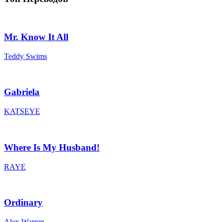
Mr. Know It All
Teddy Swims
Gabriela
KATSEYE
Where Is My Husband!
RAYE
Ordinary
Alex Warren