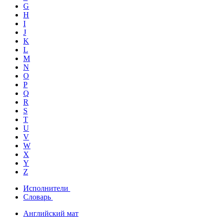
G
H
I
J
K
L
M
N
O
P
Q
R
S
T
U
V
W
X
Y
Z
Исполнители
Словарь
Английский мат