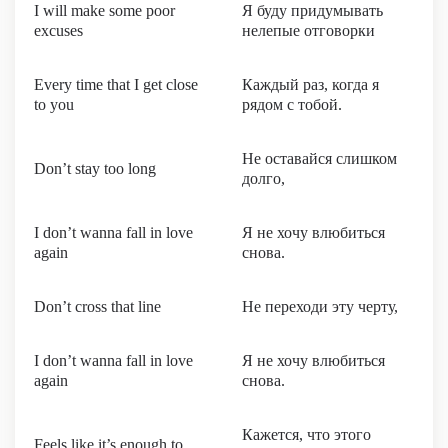
I will make some poor
Я буду придумывать
excuses
нелепые отговорки
Every time that I get close
Каждый раз, когда я
to you
рядом с тобой.
Не оставайся слишком
Don’t stay too long
долго,
I don’t wanna fall in love
Я не хочу влюбиться
again
снова.
Don’t cross that line
Не переходи эту черту,
I don’t wanna fall in love
Я не хочу влюбиться
again
снова.
Кажется, что этого
Feels like it’s enough to