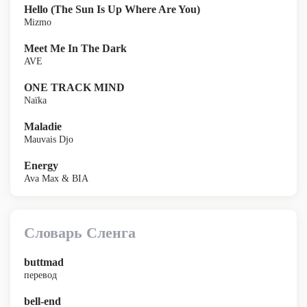
Hello (The Sun Is Up Where Are You)
Mizmo
Meet Me In The Dark
AVE
ONE TRACK MIND
Naïka
Maladie
Mauvais Djo
Energy
Ava Max & BIA
Словарь Сленга
buttmad
перевод
bell-end