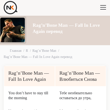
Rag’n’Bone Man — Fall In Love
Again перевод
Главная
R
Rag’n’Bone Man
Rag’n’Bone Man — Fall In Love Again перевод
Rag’n’Bone Man —
Rag’n’Bone Man —
Fall In Love Again
Влюбиться Снова
You don’t have to stay till
Тебе необязательно
the morning
оставаться до утра,