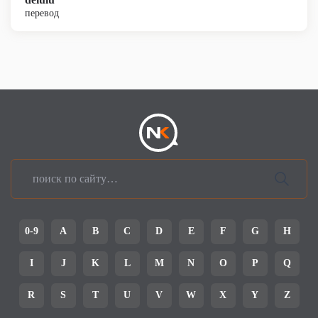
перевод
0-9
A
B
C
D
E
F
G
H
I
J
K
L
M
N
O
P
Q
R
S
T
U
V
W
X
Y
Z