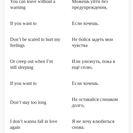
You can leave without a
Можешь уйти без
warning
предупреждения,
If you want to
Если хочешь.
Don’t be scared to hurt my
Не бойся задеть мои
feelings
чувства
Or creep out when I’m
Или улизнуть, пока я
still sleeping
ещё сплю,
If you want to
Если хочешь.
Не оставайся слишком
Don’t stay too long
долго,
I don’t wanna fall in love
Я не хочу влюбиться
again
снова.