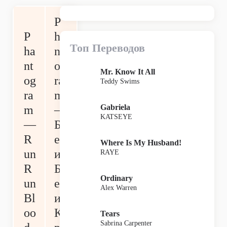
P
P
ha
Топ Переводов
ha
nt
nt
og
Mr. Know It All
og
ra
Teddy Swims
ra
m
Gabriela
m
—
KATSEYE
—
Б
R
ег
Where Is My Husband!
un
и,
RAYE
R
Б
Ordinary
un
ег
Alex Warren
Bl
и,
oo
К
Tears
Sabrina Carpenter