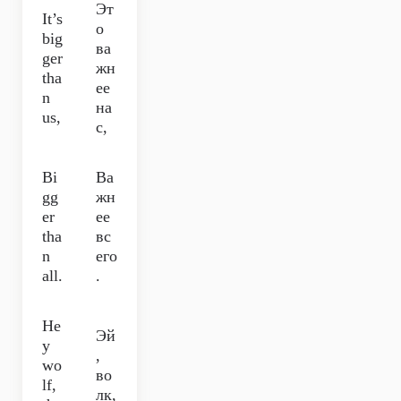
Эт
It’s
о
big
ва
ger
жн
tha
ее
n
на
us,
с,
Bi
Ва
gg
жн
er
ее
tha
вс
n
его
all.
.
He
Эй
y
,
wo
во
lf,
лк,