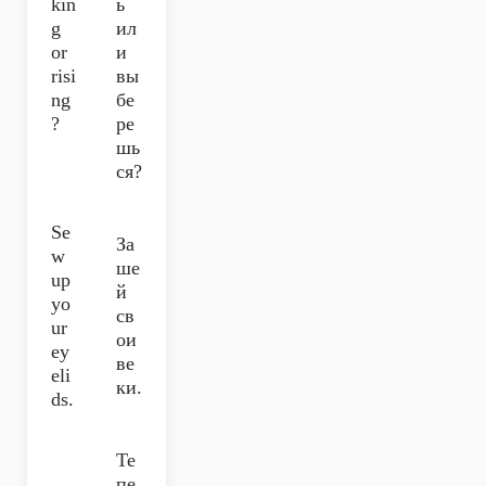
kin
ь
g
ил
or
и
risi
вы
ng
бе
?
ре
шь
ся?
Se
За
w
ше
up
й
yo
св
ur
ои
ey
ве
eli
ки.
ds.
Те
пе