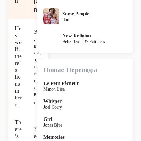
d
ро
вь
Some People
liou
He
Эй
y
New Religion
,
wo
Bebe Rexha & Faithless
во
lf,
лк,
the
зде
re’
сь
Новые Переводы
s
ест
lio
ь
ns
Le Petit Pêcheur
ль
Manon Lisa
in
вы
her
,
Whisper
e.
Joel Corry
Girl
Th
Jonas Blue
ere
Зд
’s
есь
Memories