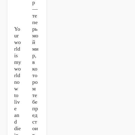
р
—
те
пе
Yo
рь
ur
мо
wo
й
rld
ми
is
р,
my
в
wo
ко
rld
то
no
ро
w
м
to
те
liv
бе
e
пр
an
ед
d
ст
die
ои