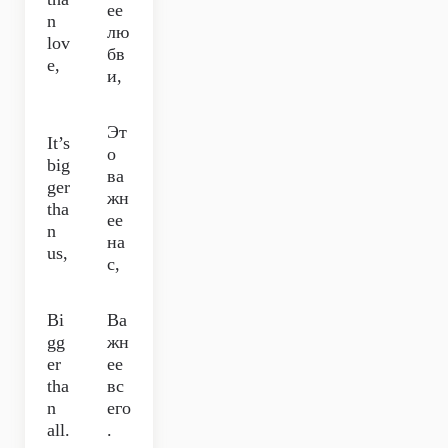
ее
n
лю
lov
бв
e,
и,
Эт
It’s
о
big
ва
ger
жн
tha
ее
n
на
us,
с,
Bi
Ва
gg
жн
er
ее
tha
вс
n
его
all.
.