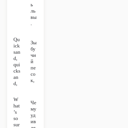
ь
ль
вы
.
Qu
Зы
ick
бу
san
чи
d,
й
qui
пе
cks
со
an
к,
d,
W
Че
hat
му
’s
уд
so
ив
sur
ля