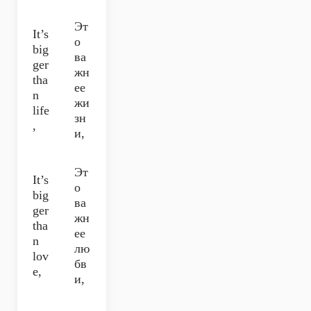
Эт
It’s
о
big
ва
ger
жн
tha
ее
n
жи
life
зн
,
и,
Эт
It’s
о
big
ва
ger
жн
tha
ее
n
лю
lov
бв
e,
и,