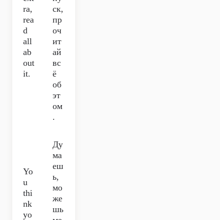
ra,
ск,
rea
пр
d
оч
all
ит
ab
ай
out
вс
it.
ё
об
эт
ом
.
Ду
ма
еш
Yo
ь,
u
мо
thi
же
nk
шь
yo