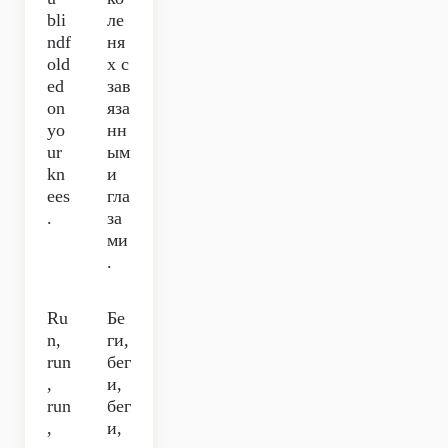
bli
ле
ndf
ня
old
х с
ed
зав
on
яза
yo
нн
ur
ым
kn
и
ees
гла
.
за
ми
.
Ru
Бе
n,
ги,
run
бег
,
и,
run
бег
,
и,