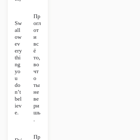
Пр
Sw
огл
all
от
ow
и
ev
вс
ery
ё
thi
то,
ng
во
yo
чт
u
о
do
ты
n’t
не
bel
ве
iev
ри
e.
шь
.
Пр