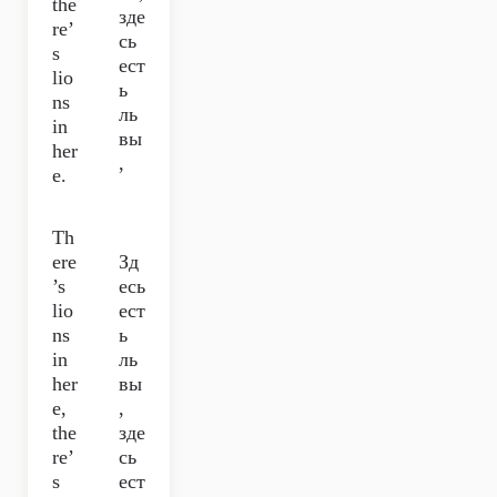
the
зде
re’
сь
s
ест
lio
ь
ns
ль
in
вы
her
,
e.
Th
ere
Зд
’s
есь
lio
ест
ns
ь
in
ль
her
вы
e,
,
the
зде
re’
сь
s
ест