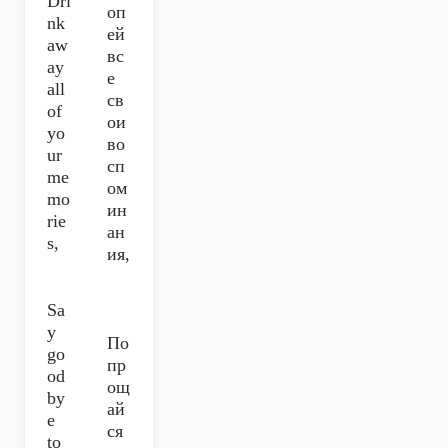
Dri
оп
nk
ей
aw
вс
ay
е
all
св
of
ои
yo
во
ur
сп
me
ом
mo
ин
rie
ан
s,
ия,
Sa
y
По
go
пр
od
ощ
by
ай
e
ся
to