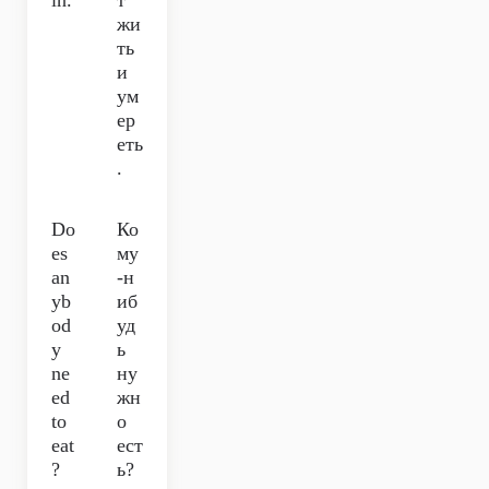
in.
т
жи
ть
и
ум
ер
еть
.
Do
Ко
es
му
an
-н
yb
иб
od
уд
y
ь
ne
ну
ed
жн
to
о
eat
ест
?
ь?