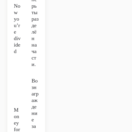
No
рь
w
ты
yo
раз
u’r
де
e
лё
div
н
ide
на
d
ча
ст
и.
Во
зн
агр
аж
де
M
ни
on
е
ey
за
for