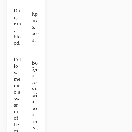
Ru
Кр
n,
ов
run
ь,
,
бег
blo
и.
od.
Fol
Во
lo
йд
w
и
me
со
int
мн
o a
ой
sw
в
ar
ро
m
й
of
пч
be
ёл,
es,