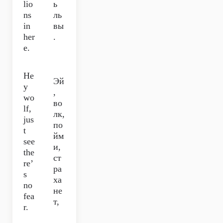
lio
ь
ns
ль
in
вы
her
.
e.
He
Эй
y
,
wo
во
lf,
лк,
jus
по
t
йм
see
и,
the
ст
re’
ра
s
ха
no
не
fea
т,
r.