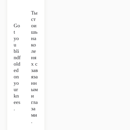
Ты
ст
Go
ои
t
шь
yo
на
u
ко
bli
ле
ndf
ня
old
х с
ed
зав
on
яза
yo
нн
ur
ым
kn
и
ees
гла
.
за
ми
.