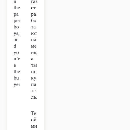
n
газ
the
ет
pa
ра
per
бо
bo
та
ys,
ют
an
на
d
ме
yo
ня,
u’r
а
e
ты
the
по
bu
ку
yer
па
те
ль.
Тв
ой
ми