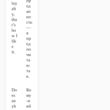
пр
loy
ед
alt
ан
y,
но
tha
сть
t’s
—
ho
я
w I
пр
lik
ед
e
по
it.
чи
та
ю
та
к.
Do
Ко
es
му
an
-н
yb
иб