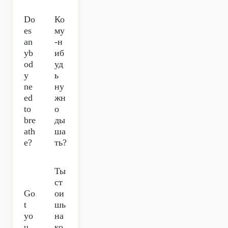
Do
Ко
es
му
an
-н
yb
иб
od
уд
y
ь
ne
ну
ed
жн
to
о
bre
ды
ath
ша
e?
ть?
Ты
ст
Go
ои
t
шь
yo
на
u
ко