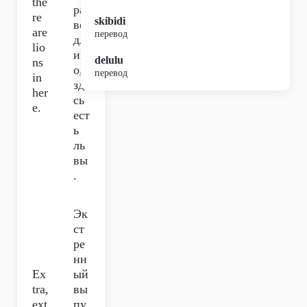
the
ра
re
skibidi
ве
are
перевод
дл
lio
ив
delulu
ns
о,
перевод
in
зде
her
сь
e.
ест
ь
ль
вы
.
Эк
ст
ре
нн
Ex
ый
tra,
вы
ext
пу