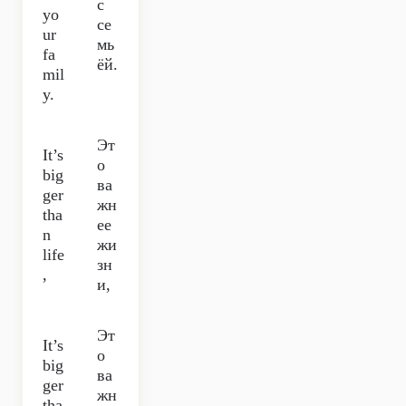
с
yo
се
ur
мь
fa
ёй.
mil
y.
Эт
It’s
о
big
ва
ger
жн
tha
ее
n
жи
life
зн
,
и,
Эт
It’s
о
big
ва
ger
жн
tha