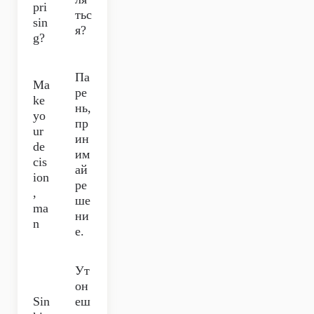
pri
тьс
sin
я?
g?
Па
Ma
ре
ke
нь,
yo
пр
ur
ин
de
им
cis
ай
ion
ре
,
ше
ma
ни
n
е.
Ут
он
Sin
еш