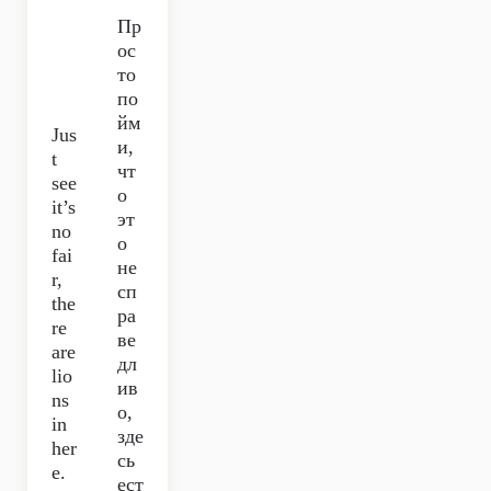
Пр
ос
то
по
йм
Jus
и,
t
чт
see
о
it’s
эт
no
о
fai
не
r,
сп
the
ра
re
ве
are
дл
lio
ив
ns
о,
in
зде
her
сь
e.
ест