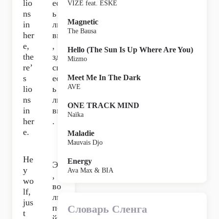
lio
ест
VIZE feat. ESKE
ns
ь
Magnetic
in
ль
The Bausa
her
вы
e,
,
Hello (The Sun Is Up Where Are You)
the
зде
Mizmo
re’
сь
s
ест
Meet Me In The Dark
AVE
lio
ь
ns
ль
ONE TRACK MIND
in
вы
Naïka
her
.
e.
Maladie
Mauvais Djo
He
Energy
Эй
y
Ava Max & BIA
,
wo
во
lf,
лк,
jus
по
Словарь Сленга
t
йм