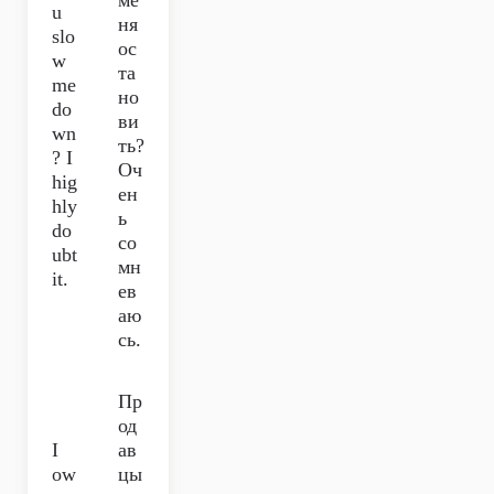
ме
u
ня
slo
ос
w
та
me
но
do
ви
wn
ть?
? I
Оч
hig
ен
hly
ь
do
со
ubt
мн
it.
ев
аю
сь.
Пр
од
I
ав
ow
цы