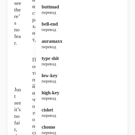
see
и,
buttmad
the
ст
перевод
re’
ра
s
bell-end
ха
no
перевод
не
fea
т,
auramaxx
r.
перевод
type shit
Пр
перевод
ос
то
low-key
по
перевод
йм
Jus
и,
high-key
t
перевод
чт
see
о
it’s
cishet
эт
no
перевод
о
fai
не
chomo
r,
сп
перевод