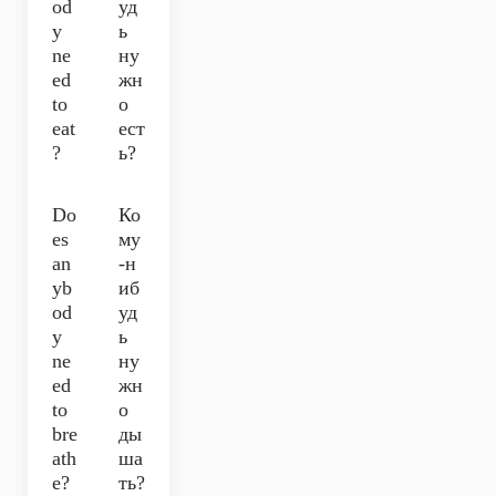
od
уд
y
ь
ne
ну
ed
жн
to
о
eat
ест
?
ь?
Do
Ко
es
му
an
-н
yb
иб
od
уд
y
ь
ne
ну
ed
жн
to
о
bre
ды
ath
ша
e?
ть?