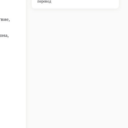
перевод
твие,
она,