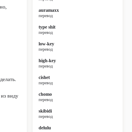
но,
auramaxx
перевод
type shit
перевод
low-key
перевод
high-key
перевод
cishet
сделать.
перевод
chomo
 из виду
перевод
skibidi
перевод
delulu