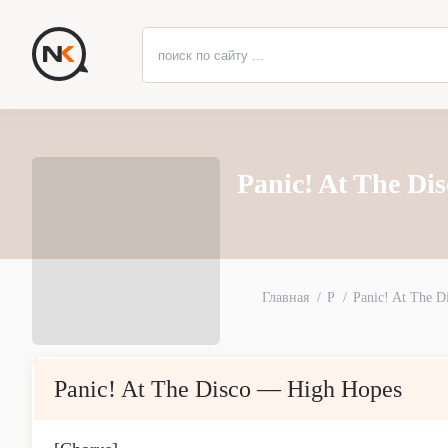
Panic! At The Di
Главная
P
Panic! At The D
Panic! At The Disco — High Hopes