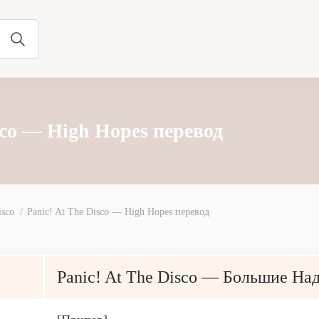
sco — High Hopes перевод
isco
Panic! At The Disco — High Hopes перевод
Panic! At The Disco — Большие Н