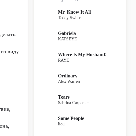
Mr. Know It All
Teddy Swims
Gabriela
сделать.
KATSEYE
 из виду
Where Is My Husband!
RAYE
Ordinary
Alex Warren
Tears
Sabrina Carpenter
твие,
Some People
liou
она,