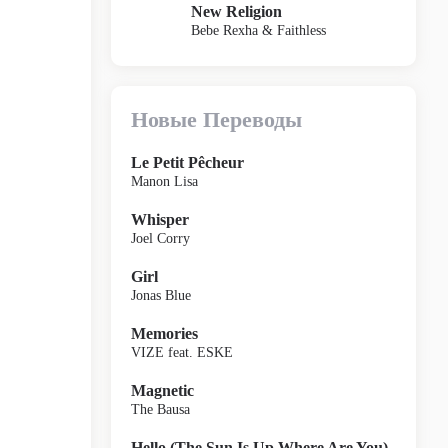
New Religion
Bebe Rexha & Faithless
Новые Переводы
Le Petit Pêcheur
Manon Lisa
Whisper
Joel Corry
Girl
Jonas Blue
Memories
VIZE feat. ESKE
Magnetic
The Bausa
Hello (The Sun Is Up Where Are You)