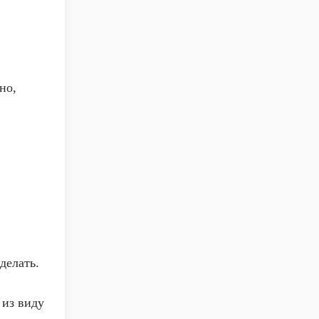
но,
сделать.
 из виду