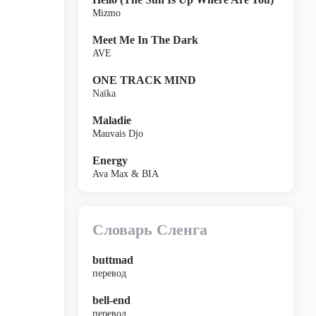
Mizmo
Meet Me In The Dark
AVE
ONE TRACK MIND
Naïka
Maladie
Mauvais Djo
Energy
Ava Max & BIA
Словарь Сленга
buttmad
перевод
bell-end
перевод