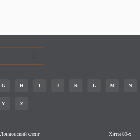
G
H
I
J
K
L
M
N
Y
Z
Лондонский сленг
Хиты 80-х