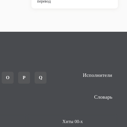
перевод
Исполнители
O
P
Q
Словарь
Хиты 00-х