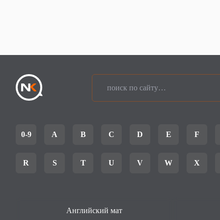
0-9
A
B
C
D
E
F
R
S
T
U
V
W
X
Английский мат