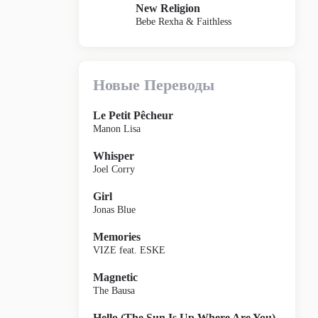
New Religion
Bebe Rexha & Faithless
Новые Переводы
Le Petit Pêcheur
Manon Lisa
Whisper
Joel Corry
Girl
Jonas Blue
Memories
VIZE feat. ESKE
Magnetic
The Bausa
Hello (The Sun Is Up Where Are You)