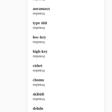
auramaxx
перевод
type shit
перевод
low-key
перевод
high-key
перевод
cishet
перевод
chomo
перевод
skibidi
перевод
delulu