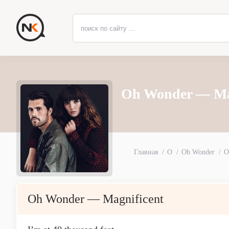
Oh Wonder — Mag
Главная
O
Oh Wonder
O
Oh Wonder — Magnificent