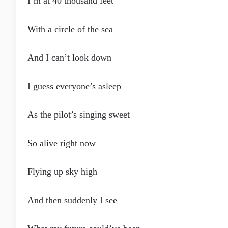
I’m at 40 thousand feet
With a circle of the sea
And I can’t look down
I guess everyone’s asleep
As the pilot’s singing sweet
So alive right now
Flying up sky high
And then suddenly I see