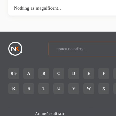
Nothing as magnificent…
0-9
A
B
C
D
E
F
R
S
T
U
V
W
X
Английский мат