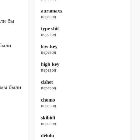
auramaxx
перевод
ыли бы
type shit
перевод
 были
low-key
перевод
high-key
перевод
cishet
о мы были
перевод
chomo
перевод
skibidi
перевод
delulu