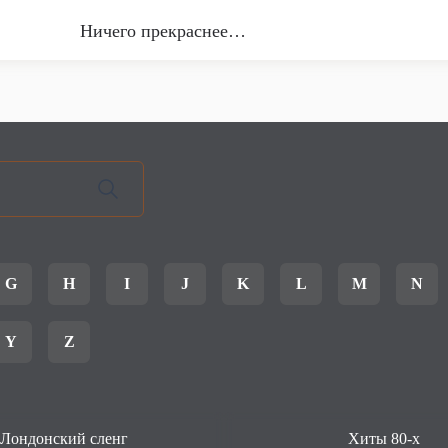
Ничего прекраснее…
G
H
I
J
K
L
M
N
Y
Z
Лондонский сленг
Хиты 80-х