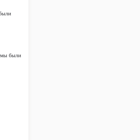
 были
о мы были