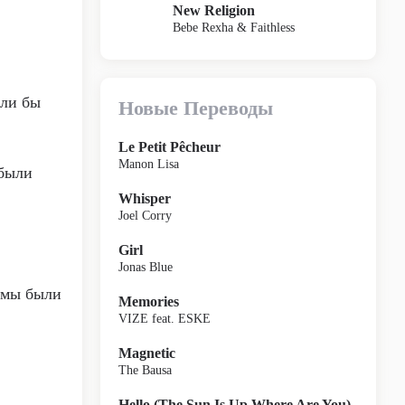
New Religion
Bebe Rexha & Faithless
ыли бы
Новые Переводы
Le Petit Pêcheur
Manon Lisa
 были
Whisper
Joel Corry
Girl
Jonas Blue
о мы были
Memories
VIZE feat. ESKE
Magnetic
The Bausa
Hello (The Sun Is Up Where Are You)