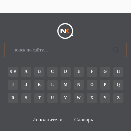
0-9
A
B
C
D
E
F
G
H
I
J
K
L
M
N
O
P
Q
R
S
T
U
V
W
X
Y
Z
Исполнители
Словарь