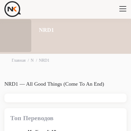
NRD1
Главная
N
NRD1
NRD1 — All Good Things (Come To An End)
Топ Переводов