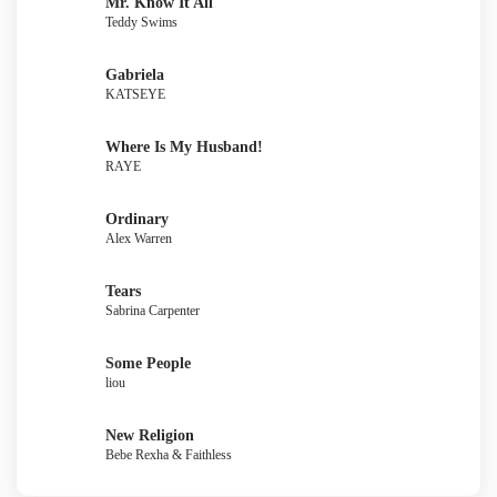
Mr. Know It All
Teddy Swims
Gabriela
KATSEYE
Where Is My Husband!
RAYE
Ordinary
Alex Warren
Tears
Sabrina Carpenter
Some People
liou
New Religion
Bebe Rexha & Faithless