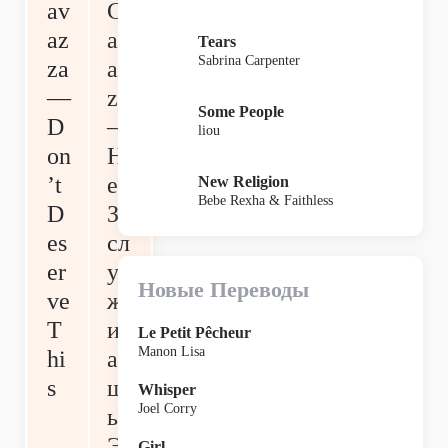
av
C
az
av
Tears
Sabrina Carpenter
za
az
—
za
Some People
D
—
liou
on
Н
’t
е
New Religion
Bebe Rexha & Faithless
D
За
es
сл
er
у
Новые Переводы
ve
ж
T
ив
Le Petit Pêcheur
Manon Lisa
hi
ае
s
ш
Whisper
Joel Corry
ь
Э
Girl