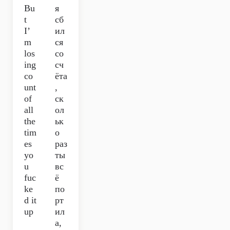
Bu
я
t
сб
I’
ил
m
ся
los
со
ing
сч
co
ёта
unt
,
of
ск
all
ол
the
ьк
tim
о
es
раз
yo
ты
u
вс
fuc
ё
ke
по
d it
рт
up
ил
а,