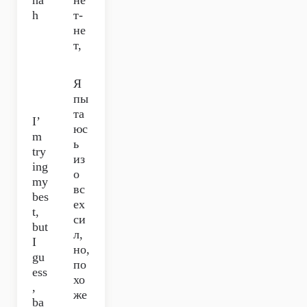
na
не
h
т-
не
т,
Я
пы
та
I’
юс
m
ь
try
из
ing
о
my
вс
bes
ех
t,
си
but
л,
I
но,
gu
по
ess
хо
,
же
ba