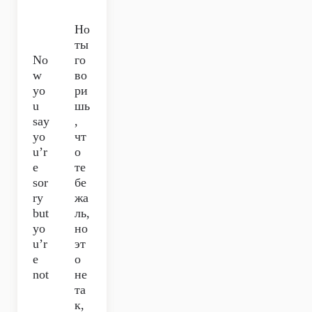
Но
ты
No
го
w
во
yo
ри
u
шь
say
,
yo
чт
u’r
о
e
те
sor
бе
ry
жа
but
ль,
yo
но
u’r
эт
e
о
not
не
та
к,