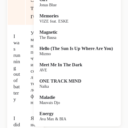
Jonas Blue
то
го
Memories
VIZE feat. ESKE
Magnetic
У
I
The Bausa
ме
wa
ня
s
Hello (The Sun Is Up Where Are You)
по
Mizmo
run
чт
nin
и
Meet Me In The Dark
g
се
AVE
out
л
of
ONE TRACK MIND
те
bat
Naïka
ле
ter
фо
Maladie
y
н,
Mauvais Djo
Energy
I
Я
Ava Max & BIA
did
не