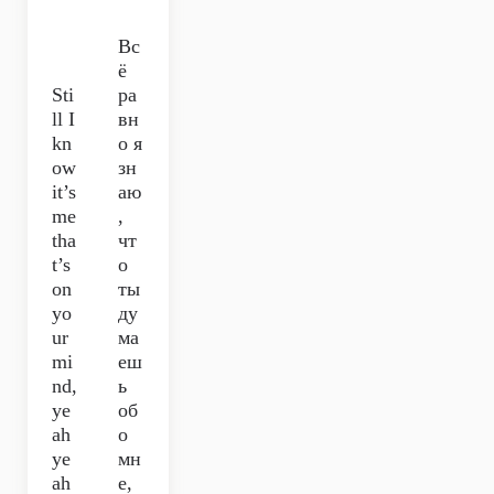
Вс
ё
Sti
ра
ll I
вн
kn
о я
ow
зн
it’s
аю
me
,
tha
чт
t’s
о
on
ты
yo
ду
ur
ма
mi
еш
nd,
ь
ye
об
ah
о
ye
мн
ah
е,