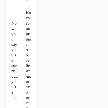
Но
ты
No
го
w
во
yo
ри
u
шь
say
,
yo
чт
u’r
о
e
те
sor
бе
ry
жа
but
ль,
yo
но
u’r
эт
e
о
not
не
та