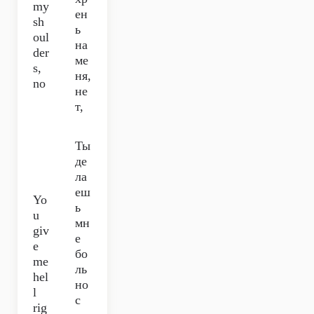
my
ен
sh
ь
oul
на
der
ме
s,
ня,
no
не
т,
Ты
де
ла
еш
Yo
ь
u
мн
giv
е
e
бо
me
ль
hel
но
l
с
rig