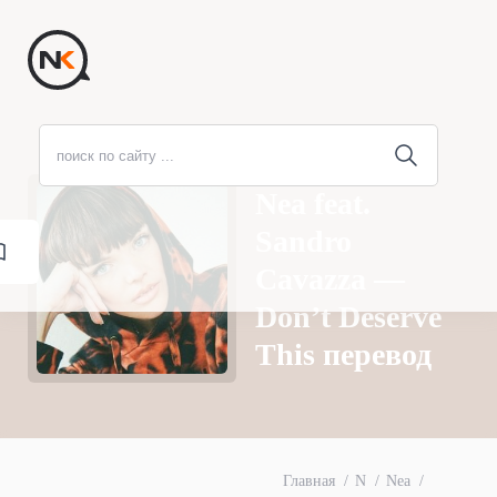
Nea feat.
Sandro
Cavazza —
Don’t Deserve
This перевод
Главная
N
Nea