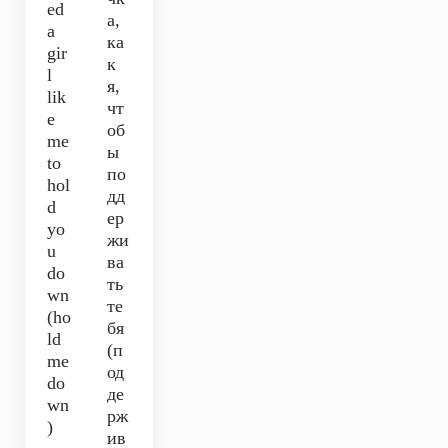
ed
а,
a
ка
gir
к
l
я,
lik
чт
e
об
me
ы
to
по
hol
дд
d
ер
yo
жи
u
ва
do
ть
wn
те
(ho
бя
ld
(п
me
од
do
де
wn
рж
)
ив