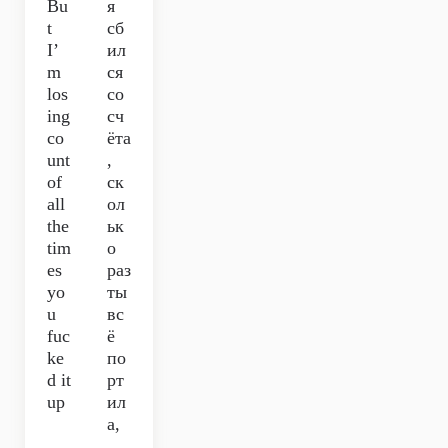
Bu
я
t
сб
I’
ил
m
ся
los
со
ing
сч
co
ёта
unt
,
of
ск
all
ол
the
ьк
tim
о
es
раз
yo
ты
u
вс
fuc
ё
ke
по
d it
рт
up
ил
а,