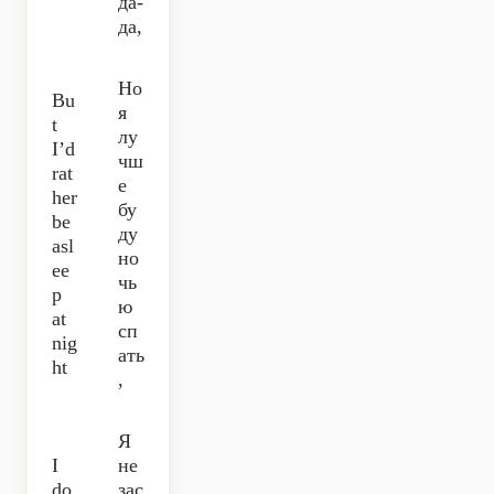
да-
да,
Но
Bu
я
t
лу
I’d
чш
rat
е
her
бу
be
ду
asl
но
ee
чь
p
ю
at
сп
nig
ать
ht
,
Я
I
не
do
зас