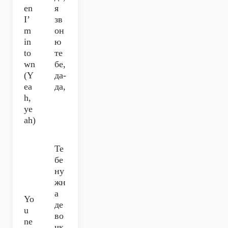
en
я
I’
зв
m
он
in
ю
to
те
wn
бе,
(Y
да-
ea
да,
h,
ye
ah)
Те
бе
ну
жн
а
Yo
де
u
во
ne
чк