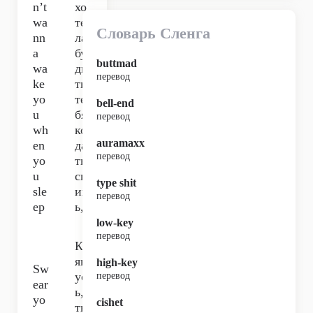
n’t
хо
wa
те
Словарь Сленга
nn
ла
a
бу
buttmad
wa
ди
перевод
ke
ть
yo
те
bell-end
u
бя,
перевод
wh
ког
auramaxx
en
да
перевод
yo
ты
u
сп
type shit
sle
иш
перевод
ep
ь,
low-key
перевод
Кл
ян
high-key
Sw
ус
перевод
ear
ь,
yo
cishet
ты