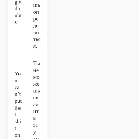
got
шь
do
оп
ubt
ре
s
де
ли
тьс
я,
Ты
не
Yo
мо
u
же
ca
шь
n’t
св
put
ал
tha
ит
t
ь
shi
эт
t
у
on
хр