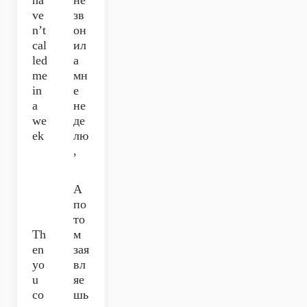
ha
не
ve
зв
n’t
он
cal
ил
led
а
me
мн
in
е
a
не
we
де
ek
лю
,
А
по
то
Th
м
en
зая
yo
вл
u
яе
co
шь