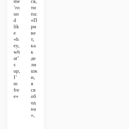
me
ся,
’ro
ти
un
па:
d
«П
lik
ри
e
ве
«h
т,
ey,
ка
wh
к
at’
де
s
ли
up,
шк
I’
и,
m
я
fre
св
e»
об
од
на
»,