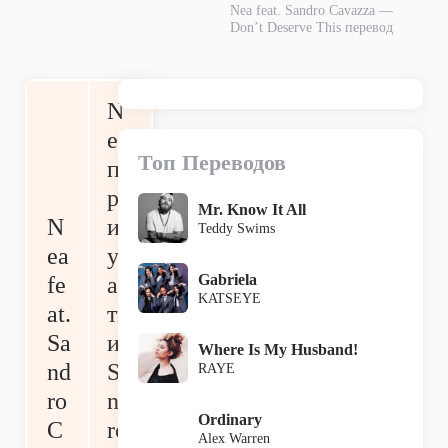
Nea feat. Sandro Cavazza —
Don’t Deserve This перевод
N
ea
Топ Переводов
п
р
Mr. Know It All
N
и
Teddy Swims
ea
уч
Gabriela
fe
ас
KATSEYE
at.
ти
Sa
и
Where Is My Husband!
nd
Sa
RAYE
ro
nd
Ordinary
C
ro
Alex Warren