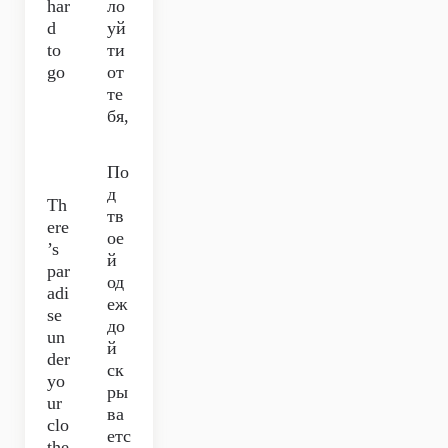
har
ло
d
уй
to
ти
go
от
те
бя,
По
д
Th
тв
ere
ое
’s
й
par
од
adi
еж
se
до
un
й
der
ск
yo
ры
ur
ва
clo
етс
the