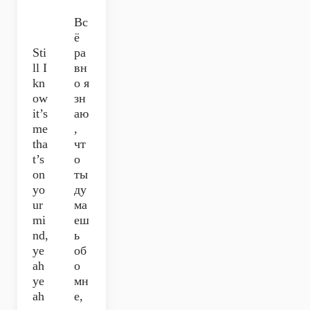
Вс
ё
Sti
ра
ll I
вн
kn
о я
ow
зн
it’s
аю
me
,
tha
чт
t’s
о
on
ты
yo
ду
ur
ма
mi
еш
nd,
ь
ye
об
ah
о
ye
мн
ah
е,