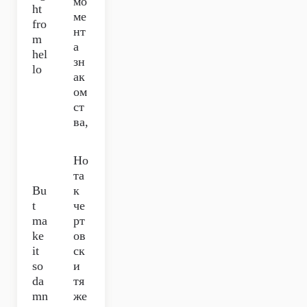
мо
ht
ме
fro
нт
m
а
hel
зн
lo
ак
ом
ст
ва,
Но
та
Bu
к
t
че
ma
рт
ke
ов
it
ск
so
и
da
тя
mn
же