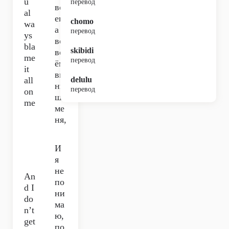
u
перевод
вс
al
егд
chomo
wa
а
перевод
ys
во
bla
skibidi
вс
me
перевод
ём
it
ви
all
delulu
ни
перевод
on
шь
me
ме
ня,
И
я
не
An
по
d I
ни
do
ма
n’t
ю,
get
по