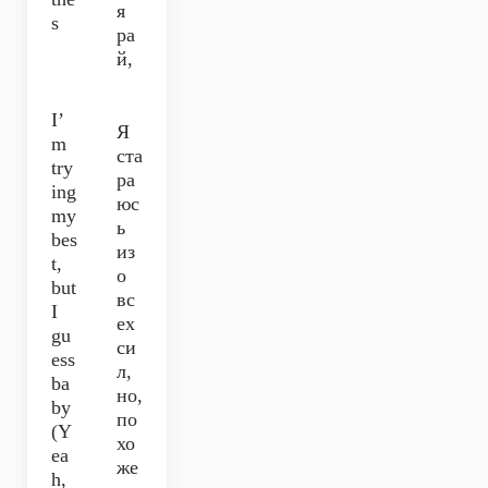
я
s
ра
й,
I’
Я
m
ста
try
ра
ing
юс
my
ь
bes
из
t,
о
but
вс
I
ех
gu
си
ess
л,
ba
но,
by
по
(Y
хо
ea
же
h,